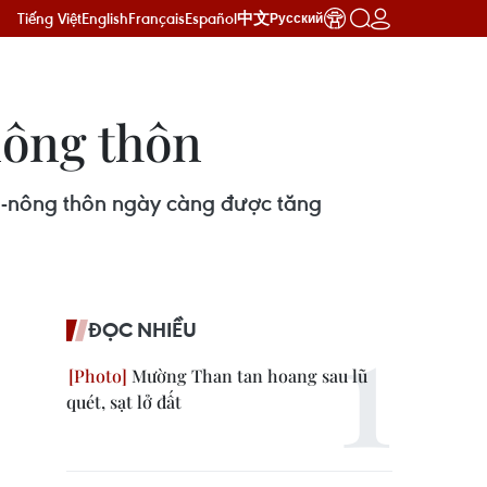
Tiếng Việt
English
Français
Español
中文
Русский
nông thôn
hị-nông thôn ngày càng được tăng
ĐỌC NHIỀU
Mường Than tan hoang sau lũ
quét, sạt lở đất