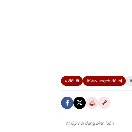
#Việt-Bỉ
#Quy hoạch đô thị
#