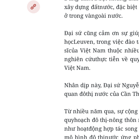
xây dựng đấtnước, đặc biệt t
ở trong vàngoài nước.
Đại sứ cũng cảm ơn sự giúp
họcLeuven, trong việc đào tạ
sĩcủa Việt Nam thuộc nhiề
nghiên cứuthực tiễn về qu
Việt Nam.
Nhân dịp này, Đại sứ Nguy
quan đôthị nước của Cần Thơ
Từ nhiều năm qua, sự cộng t
quyhoạch đô thị-nông thôn
như hoạtđộng hợp tác song
mô hình đô thịnước ứng ph