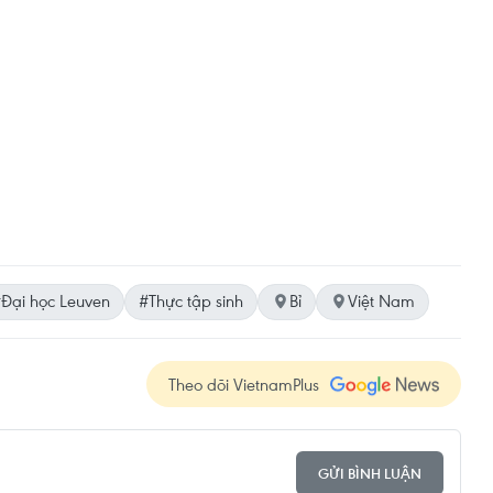
Đại học Leuven
#Thực tập sinh
Bỉ
Việt Nam
Theo dõi VietnamPlus
GỬI BÌNH LUẬN