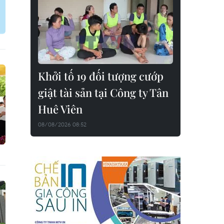
Khởi tố 19 đối tượng cướp
giật tài sản tại Công ty Tân
Huê Viên
08/08/2026 08:52