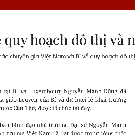
ề quy hoạch đô thị và 
các chuyên gia Việt Nam và Bỉ về quy hoạch đô t
am tại Bỉ và Luxembourg Nguyễn Mạnh Dũng đã
a giáo Leuven của Bỉ và dự buổi lễ khai trương
ước Cần Thơ, được tổ chức tại đây.
t ban lãnh đạo nhà trường, Đại sứ Nguyễn Mạnh
h tựu mà Việt Nam đã đạt được trong công cuộc