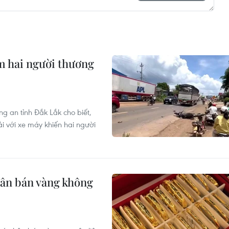
àm hai người thương
g an tỉnh Đắk Lắk cho biết,
ải với xe máy khiến hai người
hân bán vàng không