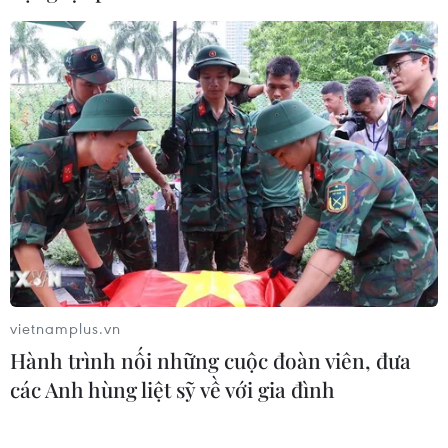
tiếp Đại sứ Singapore Rajpal Singh
05/08/2026 14:54
Thủ tướng Lê Minh Hưng tiếp Bộ
trưởng Quốc phòng Malaysia
05/08/2026 11:31
Tổng Bí thư, Chủ tịch nước Tô Lâm:
Quan hệ Việt Nam-Malaysia ngày
càng phát triển năng động
vietnamplus.vn
05/08/2026 10:56
Hành trình nối những cuộc đoàn viên, đưa
các Anh hùng liệt sỹ về với gia đình
Chủ tịch Quốc hội kiêm Chủ
tịch Hạ viện Thái Lan tham quan Nhà