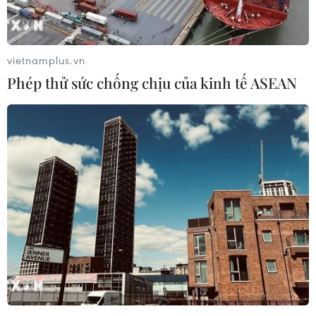
Hội nghị lần này dự kiến sẽ tập trung thảo luận về khái
niệm an ninh bền vững nhằm tăng cường an ninh quốc
phòng, thúc đẩy niềm tin và tăng cường an ninh giữa
vietnamplus.vn
ASEAN và đối tác trên mọi phương diện.
Phép thử sức chống chịu của kinh tế ASEAN