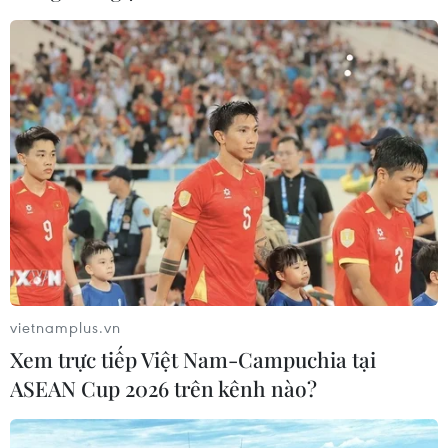
vietnamplus.vn
TIN CÙNG CHUYÊN MỤC
Xem trực tiếp Việt Nam-Campuchia tại
ASEAN Cup 2026 trên kênh nào?
Indonesia không áp thuế chống bán
phá giá với nhựa từ Việt Nam
07/08/2026 14:45