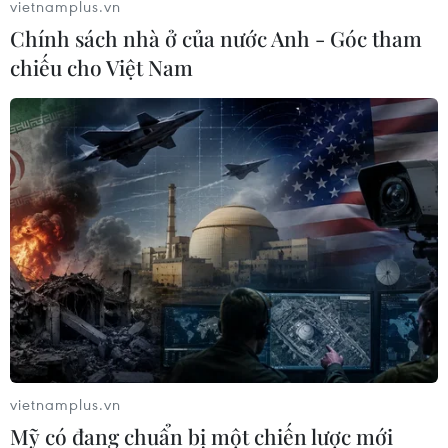
vietnamplus.vn
Bộ trưởng Ngô Xuân Lịch kêu gọi ASEAN
Chính sách nhà ở của nước Anh - Góc tham
thúc đẩy gắn kết nội khối
chiếu cho Việt Nam
17/11/2019 09:49
Theo Bộ trưởng Ngô Xuân Lịch, ASEAN trước hết phải
tăng cường gắn kết nội khối nhằm tạo sự đồng thuận,
sức mạnh tập thể để ứng phó linh hoạt và chủ động với
những tác động từ bên ngoài.
vietnamplus.vn
Mỹ có đang chuẩn bị một chiến lược mới