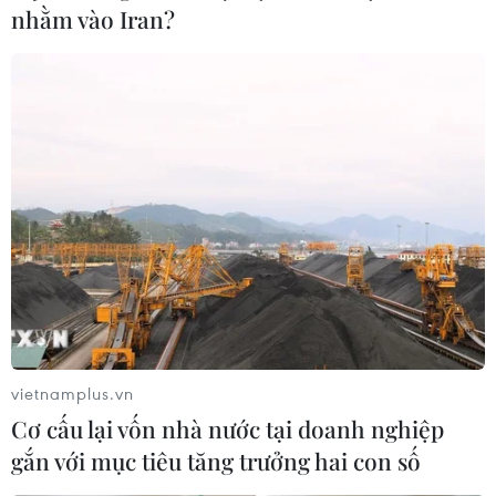
nhằm vào Iran?
Thúc đẩy hợp tác quốc phòng giữa ASEAN
và các đối tác
17/11/2019 13:03
Ngày 17/11, Bộ trưởng Bộ Quốc phòng Việt Nam Ngô
Xuân Lịch đã tham dự các cuộc gặp không chính thức
giữa các Bộ trưởng Quốc phòng ASEAN với bộ trưởng
quốc phòng các nước Trung Quốc, Nhật Bản và Mỹ.
vietnamplus.vn
Cơ cấu lại vốn nhà nước tại doanh nghiệp
gắn với mục tiêu tăng trưởng hai con số