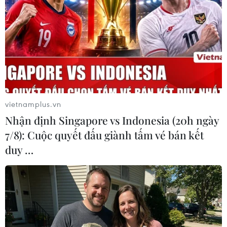
trở lại nơi đã thiết lập ra ADMM+, để tiếp tục
chung tay củng cố các cơ chế hợp tác quốc
phòng-quân sự; xây dựng một Cộng đồng
ASEAN gắn kết và có khả năng chủ động thích
ứng với các yếu tố tác động bên ngoài, đúng
như tinh thần Chủ đề của Năm ASEAN 2020
“Gắn kết và Chủ động thích ứng” mà Việt Nam
vietnamplus.vn
lựa chọn./.
Nhận định Singapore vs Indonesia (20h ngày
7/8): Cuộc quyết đấu giành tấm vé bán kết
(TTXVN/Vietnam+)
duy …