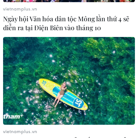
vietnamplus.vn
Ngày hội Văn hóa dân tộc Mông lần thứ 4 sẽ
diễn ra tại Điện Biên vào tháng 10
vietnamplus.vn