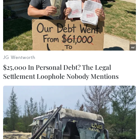
#ADMM
#ADMM+
#Cộng đồng ASEAN
JG Wentworth
#Đại tướng Ngô Xuân Lịch
Thái Lan
$25,000 In Personal Debt? The Legal
Settlement Loophole Nobody Mentions
Theo dõi VietnamPlus