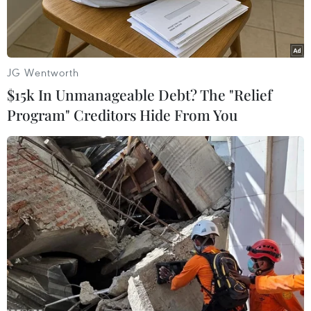
JG Wentworth
$15k In Unmanageable Debt? The "Relief
Program" Creditors Hide From You
Đại tướng Ngô Xuân Lịch, Bộ trưởng Bộ Quốc phòng Việt Nam
nhận biểu trưng vai trò Chủ tịch ADMM và ADMM+ 2020 từ Đại
tướng Prawit Wongsuwan, Phó Thủ tướng Thái Lan. (Ảnh: Ngọc
Quang-Hữu Kiên/TTXVN)
Theo phóng viên TTXVN tại Thái Lan, Bộ Quốc
phòng Việt Nam đã chính thức tiếp quản vai trò