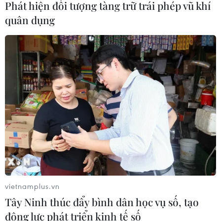
Phát hiện đối tượng tàng trữ trái phép vũ khí
khoa học
quân dụng
05/08/2026 23:43
Thái Lan: Lạm phát hạ nhiệt nhưng
tiếp tục chịu sức ép từ giá năng
lượng
05/08/2026 22:59
Việt Nam-Lào đẩy mạnh hợp tác toàn
diện về quốc phòng
05/08/2026 14:58
vietnamplus.vn
Tây Ninh thúc đẩy bình dân học vụ số, tạo
Thường trực Ban Bí thư Trần Cẩm Tú
động lực phát triển kinh tế số