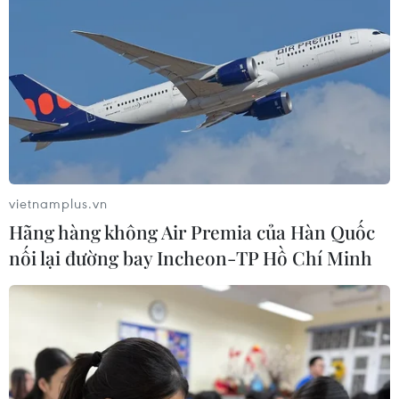
05/08/2026 07:45
Chủ tịch Quốc hội kiêm Chủ tịch Hạ
viện Vương quốc Thái Lan bắt đầu
thăm Việt Nam
05/08/2026 03:42
vietnamplus.vn
Xem thêm
Hãng hàng không Air Premia của Hàn Quốc
nối lại đường bay Incheon-TP Hồ Chí Minh
CƠ QUAN CHỦ QUẢN: THÔNG TẤN XÃ VIỆT NAM
Tổng Biên tập: TRẦN TIẾN DUẨN