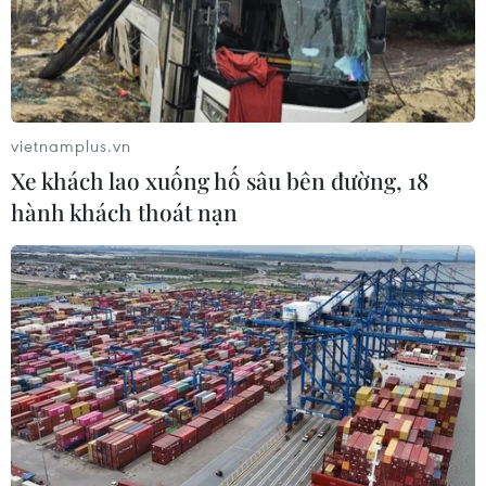
TIN LIÊN QUAN
vietnamplus.vn
Xe khách lao xuống hố sâu bên đường, 18
hành khách thoát nạn
Hội nghị hẹp Bộ trưởng Quốc phòng
ASEAN: Hợp tác an ninh bền vững
17/11/2019 03:51