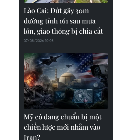
Lào Cai: Đứt gãy 30m
đường tỉnh 161 sau mưa
lớn, giao thông bị chia cắt
07/08/2026 10:08
Mỹ có đang chuẩn bị một
chiến lược mới nhằm vào
Iran?