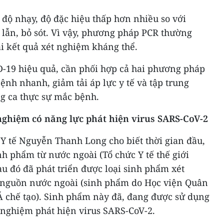
ộ nhạy, độ đặc hiệu thấp hơn nhiều so với
ẫn, bỏ sót. Vì vậy, phương pháp PCR thường
i kết quả xét nghiệm kháng thể.
-19 hiệu quả, cần phối hợp cả hai phương pháp
ệnh nhanh, giảm tải áp lực y tế và tập trung
ng ca thực sự mắc bệnh.
nghiệm có năng lực phát hiện virus SARS-CoV-2
Y tế Nguyễn Thanh Long cho biết thời gian đầu,
h phẩm từ nước ngoài (Tổ chức Y tế thế giới
u đó đã phát triển được loại sinh phẩm xét
ế nguồn nước ngoài (sinh phẩm do Học viện Quân
 Á chế tạo). Sinh phẩm này đã, đang được sử dụng
 nghiệm phát hiện virus SARS-CoV-2.