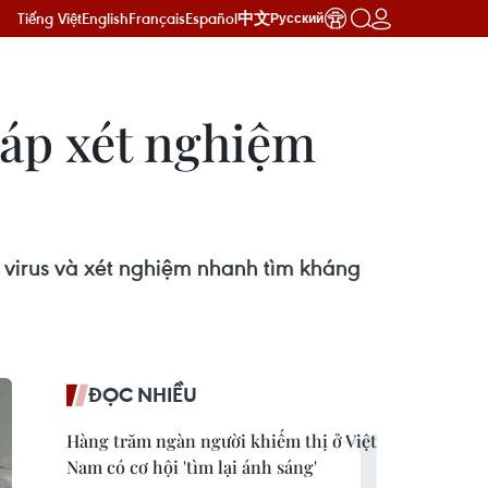
Tiếng Việt
English
Français
Español
中文
Русский
háp xét nghiệm
virus và xét nghiệm nhanh tìm kháng
ĐỌC NHIỀU
Hàng trăm ngàn người khiếm thị ở Việt
Nam có cơ hội 'tìm lại ánh sáng'