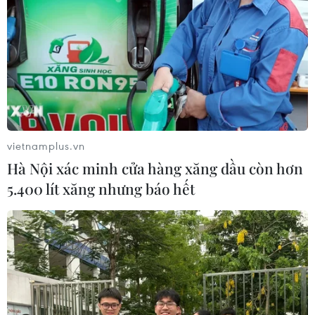
vietnamplus.vn
Hà Nội xác minh cửa hàng xăng dầu còn hơn
5.400 lít xăng nhưng báo hết