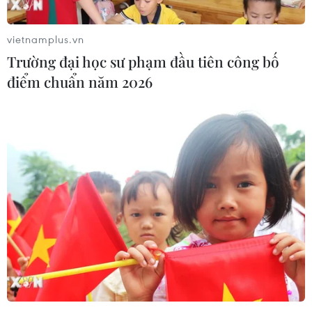
2021.
vietnamplus.vn
Trường đại học sư phạm đầu tiên công bố
điểm chuẩn năm 2026
Thứ trưởng Thường trực Bộ Ngoại giao Bùi Thanh Sơn tiếp ông
Hideaki Omura,Thống đốc tỉnh Aichi. (Ảnh: Thành Hữu/TTXVN)
Trước đó, ngày 22/11, Thứ trưởng Bùi Thanh
Sơn đã tiếp ông Hideaki Omura, Thống đốc tỉnh