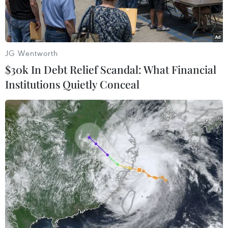
đẳng...
JG Wentworth
$30k In Debt Relief Scandal: What Financial
Institutions Quietly Conceal
Thứ trưởng Thường trực Bộ Ngoại giao Bùi Thanh Sơn dự Hội
nghị Bộ trưởng Ngoại giao G20. (Ảnh: Đào Thanh
Tùng/TTXVN)
Ngày 23/11, các bộ trưởng ngoại giao của Nhóm