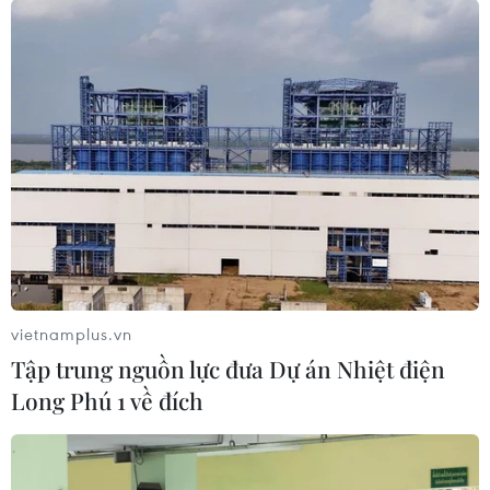
#chủ nghĩa đa phương
#Chủ tịch ASEAN
#SDGs
#Hội nghị Thượng đỉnh G20
Theo dõi VietnamPlus
vietnamplus.vn
Tập trung nguồn lực đưa Dự án Nhiệt điện
TIN LIÊN QUAN
Long Phú 1 về đích