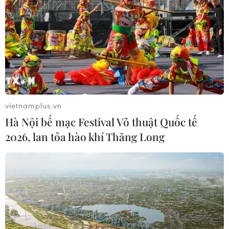
vietnamplus.vn
Hà Nội bế mạc Festival Võ thuật Quốc tế
2026, lan tỏa hào khí Thăng Long
Nga, Nhật Bản nhất trí triển khai
các dự án kinh tế chung từ năm 2020
22/11/2019 13:46
Hiện Nga và Nhật Bản đã bắt đầu theo đuổi các dự án