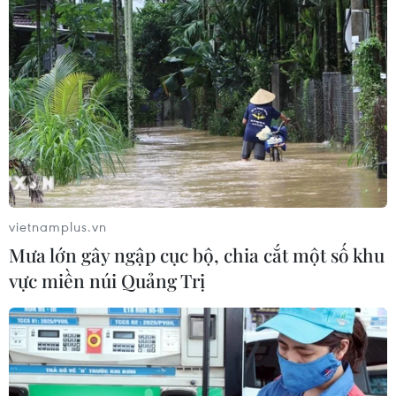
vietnamplus.vn
Mưa lớn gây ngập cục bộ, chia cắt một số khu
vực miền núi Quảng Trị