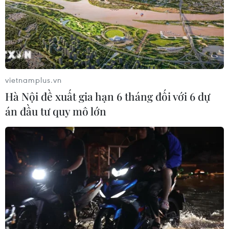
kinh tế chung tại quần đảo tranh chấp trên 5 lĩnh vực:
nông nghiệp, trang trại nhà kính, du lịch, điện gió và tái
chế rác thải.
vietnamplus.vn
Hà Nội đề xuất gia hạn 6 tháng đối với 6 dự
án đầu tư quy mô lớn
Việt Nam tham dự Hội nghị Bộ trưởng