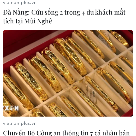
vietnamplus.vn
Đà Nẵng: Cứu sống 2 trong 4 du khách mất
tích tại Mũi Nghê
G20: Nhật Bản nhấn mạnh sự cần thiết
của thương mại tự do
23/11/2019 08:40
Ngoại trưởng Nhật Bản Toshimitsu Motegi nhấn mạnh
sự cần thiết phải tăng cường hệ thống thương mại tự do
vì tăng trưởng kinh tế toàn cầu.
vietnamplus.vn
Chuyển Bộ Công an thông tin 7 cá nhân bán