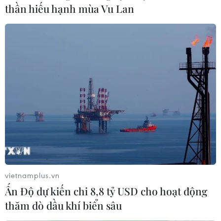
thần hiếu hạnh mùa Vu Lan
Vietjet Air và Vietnam Airlines để mở đường
bay giữa Aichi và các thành phố lớn của Việt
Nam./.
(TTXVN/Vietnam+)
vietnamplus.vn
Ấn Độ dự kiến chi 8,8 tỷ USD cho hoạt động
thăm dò dầu khí biển sâu