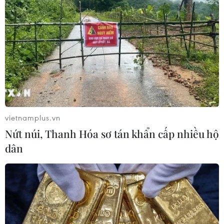
vietnamplus.vn
Nứt núi, Thanh Hóa sơ tán khẩn cấp nhiều hộ
dân