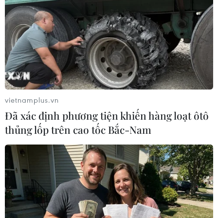
định.
vietnamplus.vn
Đã xác định phương tiện khiến hàng loạt ôtô
thủng lốp trên cao tốc Bắc-Nam
52 ngày Việt Nam không ghi
nhận ca mắc mới COVID-19