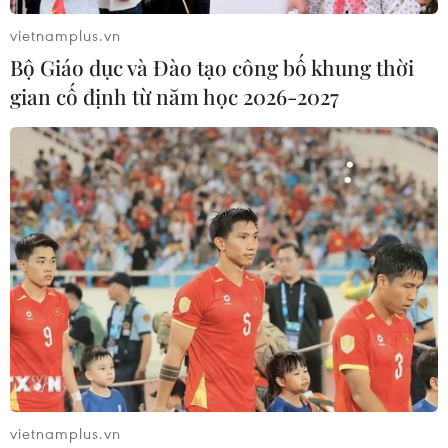
vietnamplus.vn
Bộ Giáo dục và Đào tạo công bố khung thời
gian cố định từ năm học 2026-2027
Đã có 1.051 bệnh nhân
COVID-19 được công bố khỏi bệnh
24/10/2020 14:48
Tính đến 18 giờ ngày 24/10/2020, đã có 1.051 bệnh
nhân mắc COVID-19 được công bố khỏi bệnh tại Việt
Nam.
vietnamplus.vn