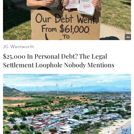
24/10/2020 02:24
Tính đến 6 giờ ngày 24/10, đã 52 ngày cả nước không
ghi nhận ca mắc ở cộng đồng. Việt Nam đã chữa khỏi
1.049/1.148 bệnh nhân COVID-19.
JG Wentworth
$25,000 In Personal Debt? The Legal
Settlement Loophole Nobody Mentions