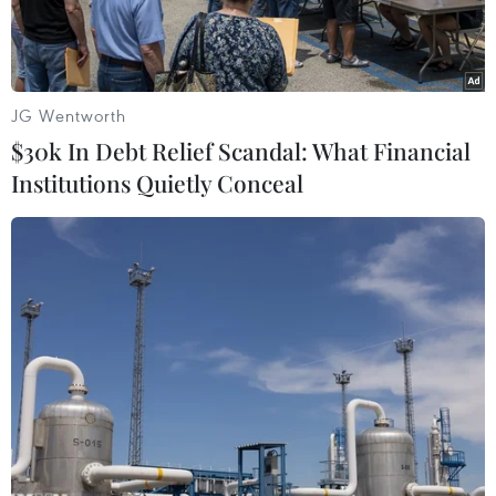
JG Wentworth
$30k In Debt Relief Scandal: What Financial
Institutions Quietly Conceal
Cảm xúc của y, bác sỹ và công dân lúc chia tay sau khi hoàn
thành thời gian cách ly y tế. (Ảnh: Thanh Hải/TTXVN)
Theo Ban chỉ đạo quốc gia phòng, chống dịch
COVID-19, tính đến 6 giờ ngày 25/10, Việt Nam
có tổng cộng 691 ca mắc COVID-19 do lây nhiễm
trong nước, trong đó số lượng ca mắc mới tính