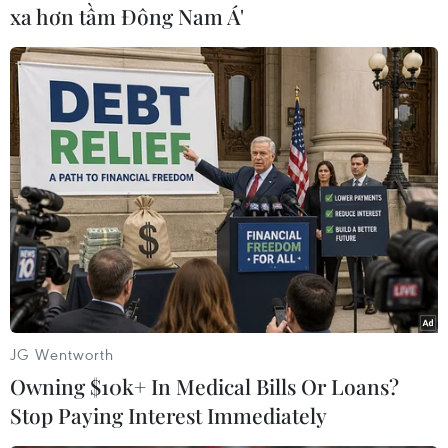
#Dịch COVID-19
#SARS-CoV-2
#Ca mắc mới
xa hơn tầm Đông Nam Á'
#Cách ly
#Ca âm tính
#Điều trị khỏi
Theo dõi VietnamPlus
TIN LIÊN QUAN
JG Wentworth
Owning $10k+ In Medical Bills Or Loans?
Stop Paying Interest Immediately