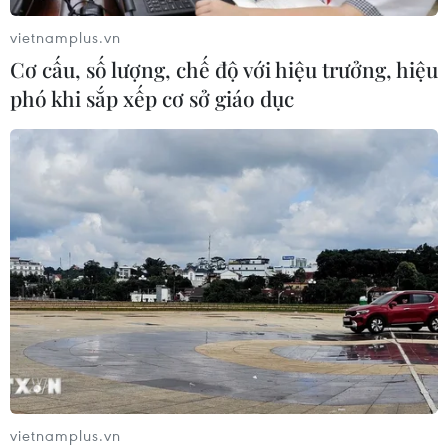
30/07/2026 07:37
vietnamplus.vn
Cơ cấu, số lượng, chế độ với hiệu trưởng, hiệu
phó khi sắp xếp cơ sở giáo dục
Xem thêm
CƠ QUAN CHỦ QUẢN: THÔNG TẤN XÃ VIỆT NAM
Tổng Biên tập: TRẦN TIẾN DUẨN
Phó Tổng Biên tập: NGUYỄN THỊ TÁM, KHÚC THANH
THỦY
Sở hữu trí tuệ
Quy định sử dụng
vietnamplus.vn