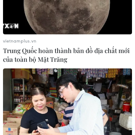
vietnamplus.vn
Trung Quốc hoàn thành bản đồ địa chất mới
của toàn bộ Mặt Trăng
TIN CÙNG CHUYÊN MỤC
Cuộc tìm kiếm và vá lại những 'trái
tim lỗi '
07/08/2026 04:03
Hà Nội cảnh báo về việc sử dụng tế
bào gốc trong khám chữa bệnh, làm