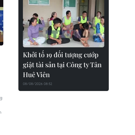
Khởi tố 19 đối tượng cướp
giật tài sản tại Công ty Tân
Huê Viên
08/08/2026 08:52
ng
m