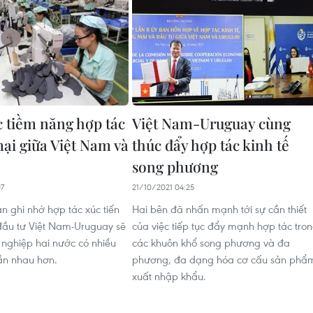
c tiềm năng hợp tác
Việt Nam-Uruguay cùng
ại giữa Việt Nam và
thúc đẩy hợp tác kinh tế
song phương
07
21/10/2021 04:25
ản ghi nhớ hợp tác xúc tiến
Hai bên đã nhấn mạnh tới sự cần thiết
đầu tư Việt Nam-Uruguay sẽ
của việc tiếp tục đẩy mạnh hợp tác tro
 nghiệp hai nước có nhiều
các khuôn khổ song phương và đa
ần nhau hơn.
phương, đa dạng hóa cơ cấu sản phẩ
xuất nhập khẩu.