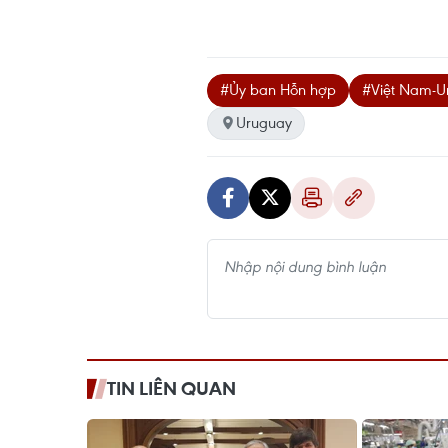
#Ủy ban Hỗn hợp
#Việt Nam-U
Uruguay
TIN LIÊN QUAN