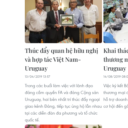
Thúc đẩy quan hệ hữu nghị
Khai thá
và hợp tác Việt Nam-
thương m
Uruguay
Uruguay
13/04/2019 13:57
14/08/2019 08:
Trong các buổi làm việc với lãnh đạo
Việc ký kết B
đảng cầm quyền FA và đảng Cộng sản
thương mại 
Uruguay, hai bên nhất trí thúc đẩy ngoại
hỗ trợ doanh
giao kênh Đảng, tiếp tục ủng hộ lẫn nhau
cơ hội đến g
tại các diễn đàn đa phương và tổ chức
quốc tế.