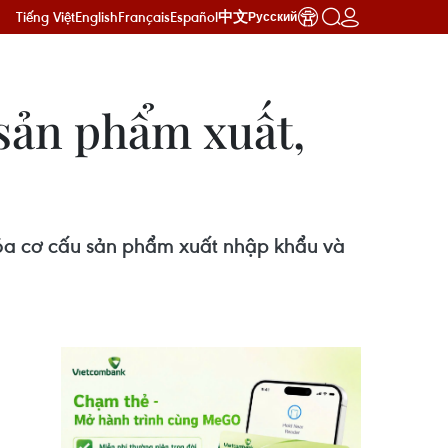
Tiếng Việt
English
Français
Español
中文
Русский
sản phẩm xuất,
óa cơ cấu sản phẩm xuất nhập khẩu và