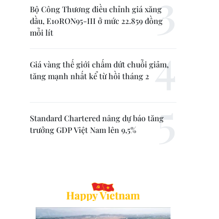
Bộ Công Thương điều chỉnh giá xăng
dầu, E10RON95-III ở mức 22.859 đồng
mỗi lít
Giá vàng thế giới chấm dứt chuỗi giảm,
tăng mạnh nhất kể từ hồi tháng 2
Standard Chartered nâng dự báo tăng
trưởng GDP Việt Nam lên 9,5%