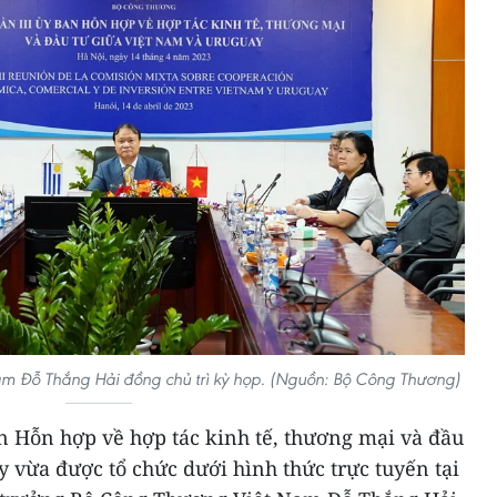
m Đỗ Thắng Hải đồng chủ trì kỳ họp. (Nguồn: Bộ Công Thương)
n Hỗn hợp về hợp tác kinh tế, thương mại và đầu
 vừa được tổ chức dưới hình thức trực tuyến tại