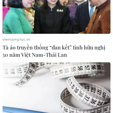
Việt Nam. Điều này hứa hẹn đưa Việt Nam trở
thành một trong những trung tâm hoạt động thương
mại và đầu tư của EU tại Đông Nam Á.
Các diễn giả nhận định EVFTA và EVIPA sẽ giúp
làm sâu sắc hơn mối quan hệ đối tác toàn diện song
vietnamplus.vn
phương, tăng cường quan hệ thương mại và đầu tư
Tà áo truyền thống “đan kết” tình hữu nghị
trên cơ sở lợi ích chung, nhờ vào cấu trúc kinh tế
50 năm Việt Nam-Thái Lan
mang tính bổ sung cao cho nhau.
Các cam kết trong hai hiệp định cũng sẽ giúp cải
thiện thể chế kinh tế thị trường và môi trường đầu
tư, với mục đích tạo thuận lợi và đảm bảo an toàn
cho các nhà đầu tư đến từ châu Âu.