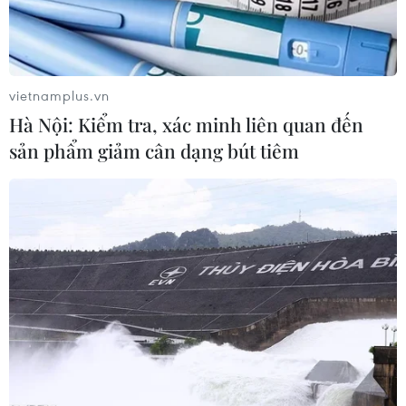
vietnamplus.vn
Hà Nội: Kiểm tra, xác minh liên quan đến
sản phẩm giảm cân dạng bút tiêm
Toàn cảnh hội thảo. (Ảnh: Kim Chung/TTXVN)
Tất cả cùng đồng tình với nhận định EVFTA và
EVIPA là chìa khóa mang lại lợi ích chung cho cả EU
và Việt Nam và đóng vai trò là khung pháp lý quan
trọng nhất cho quan hệ kinh tế và đầu tư giữa hai
bên.
Cũng tại hội thảo này, một số đại diện doanh nghiệp