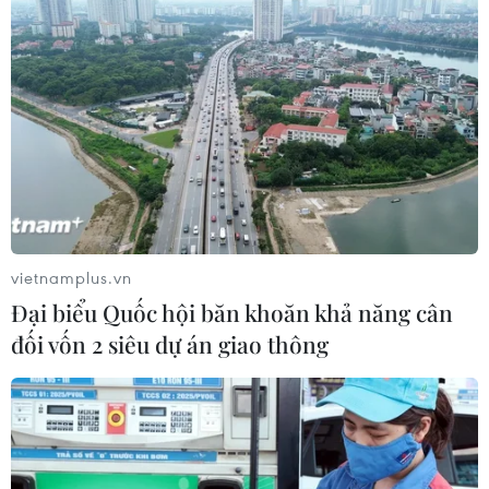
và Trung tâm mạng lưới doanh nghiệp Liên minh
châu Âu (EU) và Việt Nam tổ chức.
Sự kiện diễn ra đúng thời điểm rất có ý nghĩa trong
quan hệ giữa Việt Nam và EU khi cả hai bên đang
thúc đẩy việc ký kết Hiệp định Thương mại Tự do
Việt Nam-EU (EVFTA) và Hiệp định Bảo hộ Đầu tư
(EVIPA), với kỳ vọng các hiệp định trên sẽ được ký
kết vào cuối tháng Sáu này.
vietnamplus.vn
Phát biểu tại hội thảo, Đại sứ Vũ Anh Quang khẳng
Đại biểu Quốc hội băn khoăn khả năng cân
định Việt Nam đã thể hiện quyết tâm và nỗ lực để
đối vốn 2 siêu dự án giao thông
đạt các cam kết liên quan đến tiêu chuẩn lao động
được nêu trong EVFTA cũng như thực hiện những
nghĩa vụ của mình với tư cách là thành viên Tổ
chức Lao động Quốc tế.