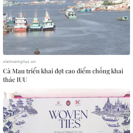
Hàn Quốc mở rộng điều tra nghi vấn thông đồng
giá sang ngành hóa dầu
06/08/2026 06:56
Kim ngạch thương mại song phương giữa hai nước
Việt Nam và Thái Lan
06/08/2026 06:24
vietnamplus.vn
Chủ động nguồn điện phục vụ Hội nghị cấp cao
Cà Mau triển khai đợt cao điểm chống khai
APEC 2027
thác IUU
06/08/2026 04:31
Doanh nghiệp Trung Quốc đánh giá cao triển vọng
hợp tác cơ giới hóa nông nghiệp với Việt Nam
06/08/2026 04:14
Thống đốc Fed khuyến nghị tăng lãi suất nếu lạm