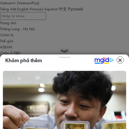
Vietnam+ (VietnamPlus)
Tiếng Việt
English
Français
Español
中文
Русский
Tin mới
Hà Nội tăng tốc thi công đường Vành đai 1 đoạn Hoàng Cầu-Voi
Phục
06/08/2026 09:07
Lâm Đồng vào cao điểm vụ cá Nam, ngư dân phấn khởi vươn khơi
06/08/2026 09:06
Khởi tố Chủ tịch Hội đồng quản trị, Giám đốc Công ty cổ phần
Khám phá thêm
Mekolor
06/08/2026 09:06
Đồng Nai yêu cầu đẩy nhanh tiến độ dự án kết nối vùng, sân bay
Long Thành
06/08/2026 09:05
Toàn cảnh vụ sai phạm điểm thi trường THPT chuyên Tuyên Quang
06/08/2026 09:04
Trang chủ
Thăng Long - Hà Nội
Chính trị