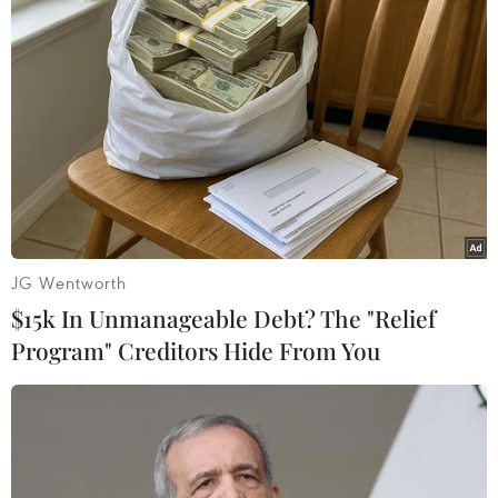
Nam trên các kệ hàng.
Việt Nam hiện đang là đối tác thương mại lớn
thứ 14 của New Zealand, với tổng kim ngạch
thương mại hai chiều đạt mức 2 tỷ đô la New
Zealand tính đến cuối tháng 9/2020. Dù đại dịch
COVID-19 đã tạo ra nhiều thách thức, Việt Nam
tiếp tục là thị trường tiềm năng của New
Zealand và ngược lại nhờ nhu cầu tiêu thụ các
sản phẩm nông nghiệp cao đến từ người tiêu
JG Wentworth
dùng./.
$15k In Unmanageable Debt? The "Relief
Program" Creditors Hide From You
(Vietnam+)