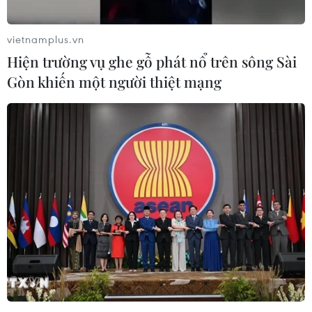
vietnamplus.vn
Hiện trường vụ ghe gỗ phát nổ trên sông Sài
Gòn khiến một người thiệt mạng
New Zealand hỗ trợ 830 triệu đồng cho nữ
nhân viên giúp việc gia đình
05/02/2021 13:58
Khoản hỗ trợ này sẽ giúp hỗ trợ giải tỏa một phần ảnh
hưởng của đại dịch COVID-19 đối với người lao động
trong khu vực phi chính thức tại Thành phố Hồ Chí Minh,
Bình Dương, Hải Phòng và Đà Nẵng.