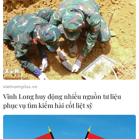
Naver và NVIDIA tăng tốc xây dựng
“Nhà máy AI,” hướng tới doanh thu
từ năm 2027
07/08/2026 13:01
Diễn đàn Kinh tế tư nhân Việt Nam
2026: Mở rộng không gian hợp lực
công-tư
07/08/2026 12:54
vietnamplus.vn
Vĩnh Long huy động nhiều nguồn tư liệu
Chuyên gia quốc tế đánh giá tích cực
phục vụ tìm kiếm hài cốt liệt sỹ
về tiền đồng của Việt Nam
07/08/2026 12:46