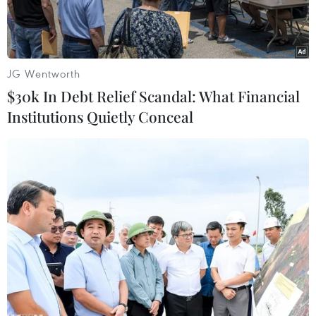
mạnh.
JG Wentworth
$30k In Debt Relief Scandal: What Financial
Institutions Quietly Conceal
Lễ ký kết diễn ra tại Bộ Nông nghiệp và Phát triển nông thôn.
(Ảnh: Đại sứ quán New Zealand cung cấp)
Ngày 24/2/2021, Việt Nam và New Zealand đã
chính thức ký kết Thỏa thuận Hợp tác trong lĩnh
vực nông nghiệp tại buổi Đối thoại Nông nghiệp