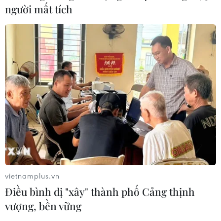
người mất tích
TIN CÙNG CHUYÊN MỤC
Động lực mới cho hợp tác thương
mại Việt Nam-Australia
08/08/2026 12:20
Sửa đổi Luật Dầu khí: Phân cấp,
phân quyền nhưng phải kiểm soát
rủi ro
vietnamplus.vn
08/08/2026 11:05
Điều bình dị "xây" thành phố Cảng thịnh
vượng, bền vững
Giải quyết khó khăn, vướng mắc