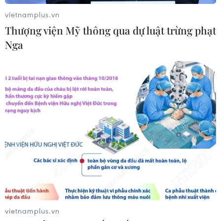
08/08/2026 00:39
vietnamplus.vn
Thượng viện Mỹ thông qua dự luật trừng phạt
Libya tiến gần hơn tới mục tiêu khai
Nga
thác 2 triệu thùng dầu mỗi ngày
08/08/2026 00:12
Những tư duy mới về
phát triển quốc gia biển mạnh
07/08/2026 23:55
Canada, Mỹ đàm phán thỏa thuận
thương mại tạm thời nhằm hạ nhiệt
căng thẳng
vietnamplus.vn
07/08/2026 23:53