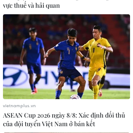
vực thuế và hải quan
New Zealand tưởng niệm 10 năm trận
vietnamplus.vn
động đất kinh hoàng ở Christchurch
ASEAN Cup 2026 ngày 8/8: Xác định đối thủ
22/02/2021 06:03
của đội tuyển Việt Nam ở bán kết
Tại buổi lễ, những người tham gia đã dành một phút