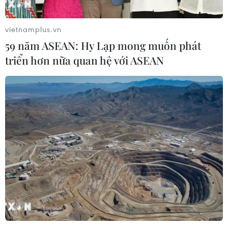
vietnamplus.vn
59 năm ASEAN: Hy Lạp mong muốn phát
triển hơn nữa quan hệ với ASEAN