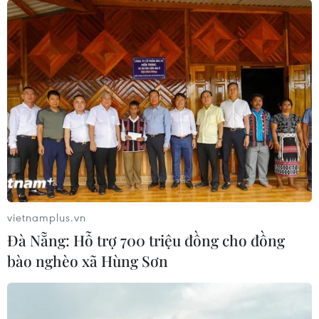
mặc niệm vào lúc 12 giờ 51 (giờ địa phương) - đúng thời
điểm 10 năm trước đã xảy ra trận động đất - trước khi
đọc tên của 185 nạn nhân thiệt mạng.
vietnamplus.vn
Đà Nẵng: Hỗ trợ 700 triệu đồng cho đồng
bào nghèo xã Hùng Sơn
DHL Global Forwarding sẽ chuyên chở