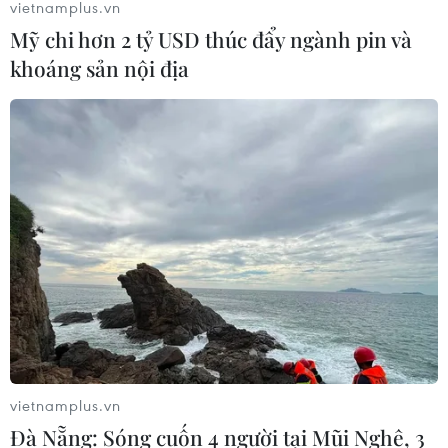
vietnamplus.vn
Mỹ chi hơn 2 tỷ USD thúc đẩy ngành pin và
khoáng sản nội địa
vietnamplus.vn
Đà Nẵng: Sóng cuốn 4 người tại Mũi Nghê, 3