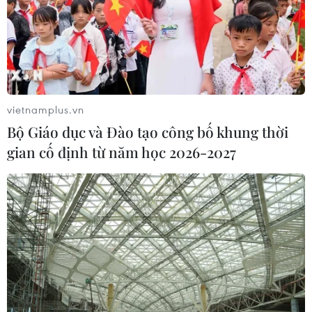
Quảng Trị: Xử phạt tài xế vượt đường
ngang có tín hiệu cảnh báo đường
sắt
06/08/2026 05:10
Mưa dông khiến hàng chục
vietnamplus.vn
chuyến bay tới Nội Bài không thể hạ
Bộ Giáo dục và Đào tạo công bố khung thời
cánh
gian cố định từ năm học 2026-2027
06/08/2026 04:37
Hà Tĩnh cảnh báo nguy cơ sạt lở trên
nhiều tuyến giao thông trước mùa
mưa bão
06/08/2026 04:34
Đồng Nai cảnh báo người dân không