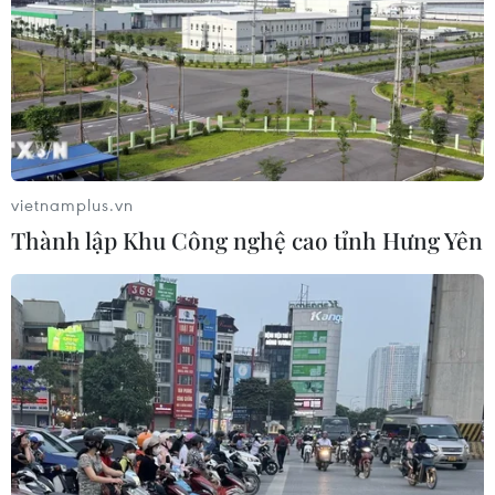
gắn máy
07/08/2026 14:37
Tháng 12/2026 hoàn thành mở rộng
đoạn cao tốc Thành phố Hồ Chí
Minh-Long Thành
07/08/2026 10:29
vietnamplus.vn
Thành lập Khu Công nghệ cao tỉnh Hưng Yên
Lào Cai: Đứt gãy 30m đường
tỉnh 161 sau mưa lớn, giao thông bị
chia cắt
07/08/2026 10:08
Đã xác định phương tiện khiến hàng
loạt ôtô thủng lốp trên cao tốc Bắc-
Nam