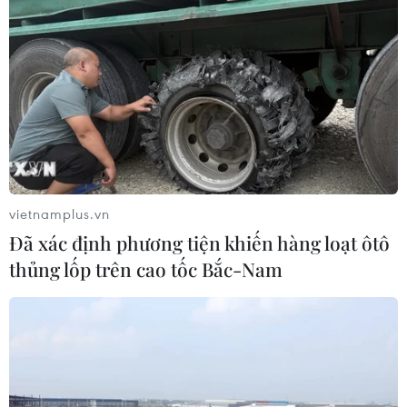
vietnamplus.vn
Đã xác định phương tiện khiến hàng loạt ôtô
thủng lốp trên cao tốc Bắc-Nam
TIN CÙNG CHUYÊN MỤC
Cảnh sát giao thông triển khai chiến
dịch nâng cao kỹ năng lái xe môtô, xe