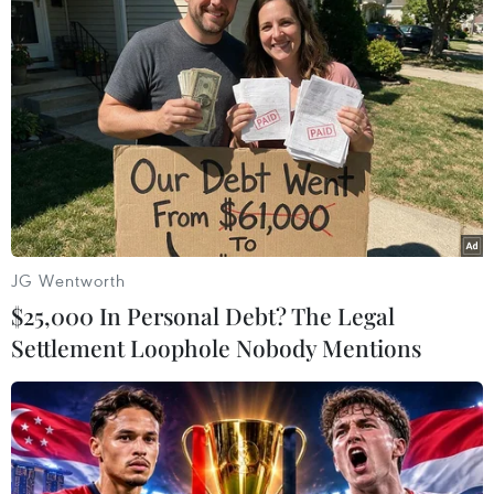
Chuyến bay đặc biệt ngày 8/3 với
toàn bộ phi hành đoàn là phái đẹp
08/03/2023 07:36
Tôn vinh phái nữ và truyền tải những thông điệp yêu
thương tới một nửa thế giới, Hãng hàng không Quốc
gia Việt Nam tổ chức chuyến bay đặc biệt nhân dịp
ngày Quốc tế Phụ nữ 8/3 với tổ bay là phái đẹp.
JG Wentworth
$25,000 In Personal Debt? The Legal
Settlement Loophole Nobody Mentions