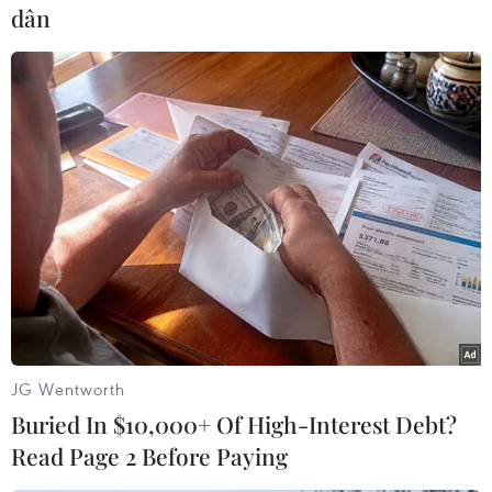
dân
#Vietnam Airlines
#tiếp viên Vietnam Airlines
#tiếp viên Vietnam Airlines mang chất cấm
#tạm giữ tiếp viên Vietnam Airlines
Tp. Hồ Chí Minh
Pháp
JG Wentworth
Buried In $10,000+ Of High-Interest Debt?
Read Page 2 Before Paying
Theo dõi VietnamPlus