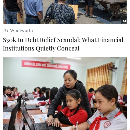
JG Wentworth
$30k In Debt Relief Scandal: What Financial
Institutions Quietly Conceal
Máy bay của hãng hàng không Vietnam Airlines.
(Ảnh:CTV/Vietnam+)
Sáng 17/3, hãng hàng không Quốc gia Việt Nam
(Vietnam Airlines) chính thức lên tiếng trước
thông tin về việc tạm giữ các tiếp viên do nghi