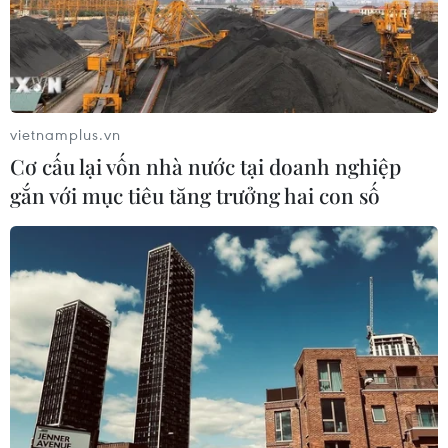
vietnamplus.vn
Cơ cấu lại vốn nhà nước tại doanh nghiệp
gắn với mục tiêu tăng trưởng hai con số
Vietnam Airlines tăng cường bay nội địa
và quốc tế cho mùa Hè 2023
14/03/2023 10:18
Hãng hàng không quốc gia VN có kế hoạch tăng tần
suất khai thác hàng loạt các đường bay nội địa và quốc