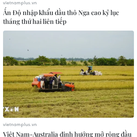
vietnamplus.vn
Ấn Độ nhập khẩu dầu thô Nga cao kỷ lục
tháng thứ hai liên tiếp
Bộ Giáo dục-Đào tạo yêu cầu địa
phương bảo đảm đủ giáo viên sau
sắp xếp trường học
10/08/2026 09:47
Xem thêm
CƠ QUAN CHỦ QUẢN: THÔNG TẤN XÃ VIỆT NAM
vietnamplus.vn
Tổng Biên tập: TRẦN TIẾN DUẨN
Việt Nam-Australia định hướng mở rộng đầu