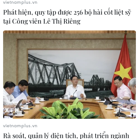
vietnamplus.vn
Phát hiện, quy tập được 256 bộ hài cốt liệt sỹ
tại Công viên Lê Thị Riêng
Cháy lớn tại nhà xưởng sản xuất giường,
tủ rộng hơn 2.000m2
24/11/2019 10:36
vietnamplus.vn
Vụ cháy lớn xảy ra tại nhà xưởng sản xuất rộng hơn
Rà soát, quản lý diện tích, phát triển ngành