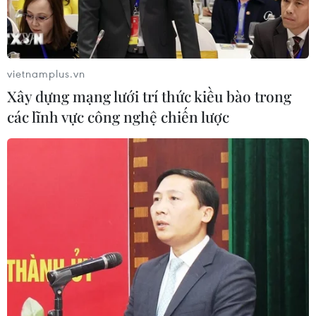
nhân.
vietnamplus.vn
Xây dựng mạng lưới trí thức kiều bào trong
các lĩnh vực công nghệ chiến lược
Lực lượng phòng cháy chữa cháy nỗ lực dập lửa. (Ảnh: Trung
Hiếu/TTXVN)
Chủ tịch Liên đoàn Lao động tỉnh Sóc Trăng Ngô
Thái Chân cho biết, lãnh đạo Ủy ban nhân dân
tỉnh và Liên đoàn Lao động tỉnh đã có cuộc làm
việc với Ban Giám đốc và Công đoàn Công ty Cổ