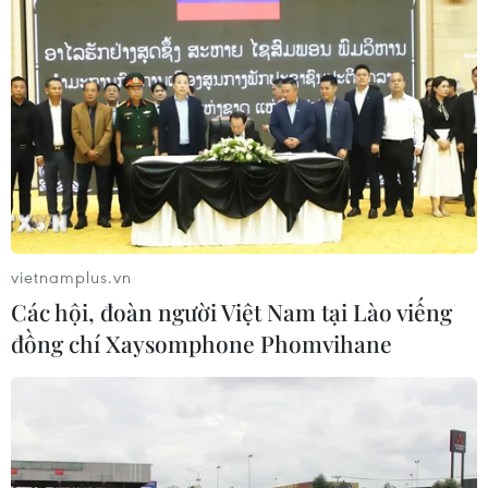
TIN LIÊN QUAN
vietnamplus.vn
Các hội, đoàn người Việt Nam tại Lào viếng
đồng chí Xaysomphone Phomvihane
Bắc Ninh: Hỏa hoạn thiêu rụi xưởng phế
liệu tại huyện Yên Phong