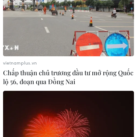
07/11/2019 05:11
​Hỏa hoạn xảy ra tại khu vực có nhiều nguyên liệu dễ
cháy như giấy, nhựa, cao su... kết hợp với gió lớn nên
tạo ra cột khói đen bốc cao; ngọn lửa nhanh chóng lan
rộng ra những khu vực bên cạnh.
vietnamplus.vn
Chấp thuận chủ trương đầu tư mở rộng Quốc
lộ 56, đoạn qua Đồng Nai