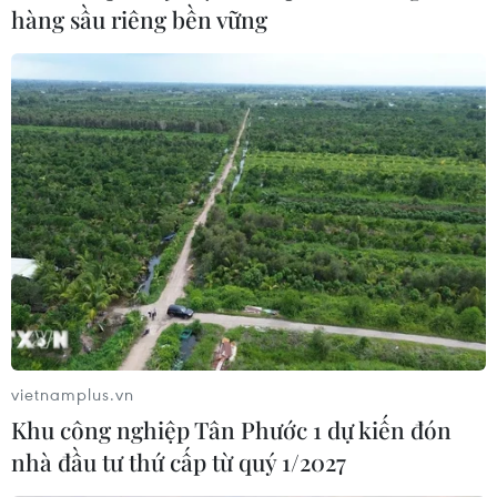
2.000m2 của Công ty trách nhiệm hữu hạn Master Sofa
hàng sầu riêng bền vững
International, chuyên sản xuất giường, tủ, bàn, ghế ở thị
xã Tân Uyên, tỉnh Bình Dương.
vietnamplus.vn
Khu công nghiệp Tân Phước 1 dự kiến đón
nhà đầu tư thứ cấp từ quý 1/2027