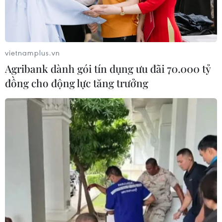
vietnamplus.vn
Agribank dành gói tín dụng ưu đãi 70.000 tỷ
đồng cho động lực tăng trưởng
TIN CÙNG CHUYÊN MỤC
Không để khoảng trống pháp luật
khi tinh gọn các hình thức văn bản
quy phạm pháp luật