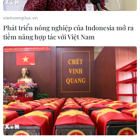
vietnamplus.vn
Phát triển nông nghiệp của Indonesia mở ra
tiềm năng hợp tác với Việt Nam
Cà Mau: Điều tra vụ cháy cửa hàng Viettel
ở thị trấn Đầm Dơi
16/11/2019 15:00
Khoảng 18 giờ 45 phút, ngọn lửa bất ngờ bốc lên dữ dội
từ một cửa hàng Viettel tại thị trấn Đầm Dơi, khiến nhiều
người dân sống gần đó hốt hoảng, vội sơ tán tài sản vì
sợ cháy lan.