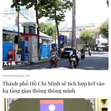
#May Nhà Bè
#vụ cháy
#Sóc Trăng
#công nhân
TP. Cần Thơ
Sóc Trăng
vietnamplus.vn
Thành phố Hồ Chí Minh sẽ tích hợp IoT vào
Theo dõi VietnamPlus
hạ tầng giao thông thông minh