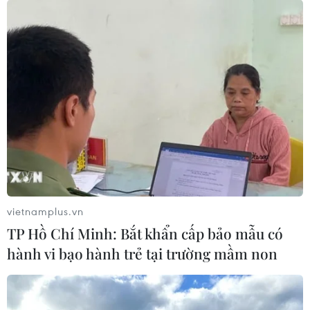
lận điểm thi tại Sơn La
23/05/2020 12:41
Tại tòa, về danh sách Yến chuyển cho bị cáo Nga có
ghi số điểm cần phải nâng, Yến cho rằng trong quá
trình điều tra bị cáo bị cơ quan điều tra ép cung nên
khai một số nội dung không chính xác.
vietnamplus.vn
TP Hồ Chí Minh: Bắt khẩn cấp bảo mẫu có
hành vi bạo hành trẻ tại trường mầm non