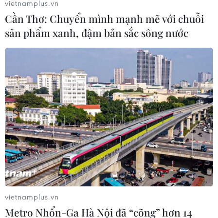
vietnamplus.vn
Cần Thơ: Chuyển mình mạnh mẽ với chuỗi
sản phẩm xanh, đậm bản sắc sông nước
Vụ gian lận điểm thi tại Sơn La: Tiến hành
xét hỏi các bị cáo
22/05/2020 14:14
vietnamplus.vn
Bị cáo Nguyễn Thị Hồng Nga khẳng định trong quá
Metro Nhổn-Ga Hà Nội đã “cõng” hơn 14