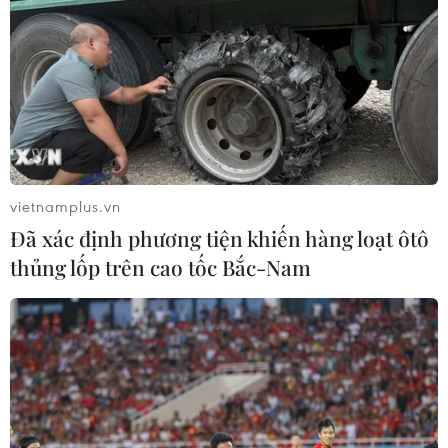
Vụ gian lận điểm thi tại Sơn La: Phiên tòa
tiếp tục phần tranh tụng
vietnamplus.vn
25/05/2020 13:41
Đã xác định phương tiện khiến hàng loạt ôtô
Bị cáo Trần Xuân Yến (nguyên Phó Giám đốc Sở Giáo
thủng lốp trên cao tốc Bắc-Nam
dục và Đào tạo tỉnh Sơn La) phủ nhận cáo buộc phạm
tội "Lợi dụng chức vụ, quyền hạn trong khi thi hành công
vụ" để nhờ nâng điểm cho 13 thí sinh.