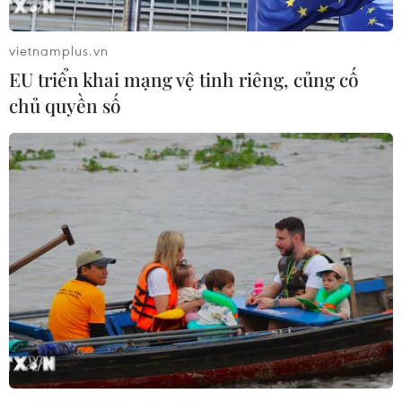
vietnamplus.vn
EU triển khai mạng vệ tinh riêng, củng cố
chủ quyền số
Xét xử sơ thẩm 12 bị cáo trong vụ án gian
lận điểm thi tại Sơn La
21/05/2020 04:15
Trong vụ án này, 8 bị cáo bị truy tố về tội "Lợi dụng chức
vụ, quyền hạn trong thi hành công vụ," 4 bị cáo bị truy tố
về tội "Đưa hối lộ," ngoài ra, 3 bị cáo bị truy tố thêm về
tội "nhận hối lộ."