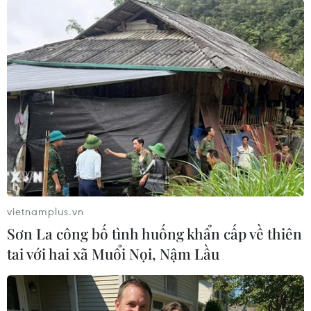
Bị cáo Nguyễn Thị Hồng Nga (nguyên chuyên viên Phòng Khảo
thí và Quản lý chất lượng, Sở Giáo dục và đào tạo tỉnh Sơn La)
tại phiên tòa ngày 24/5. (Ảnh: Hữu Quyết/TTXVN)
vietnamplus.vn
Ngày 11/6, bị cáo Nguyễn Thị Hồng Nga, nguyên
Sơn La công bố tình huống khẩn cấp về thiên
chuyên viên Phòng Khảo thí và Quản lý chất
tai với hai xã Muổi Nọi, Nậm Lầu
lượng giáo dục (Sở Giáo dục và Đào tạo tỉnh Sơn
La) có đơn kháng cáo với nội dung xin giảm nhẹ
hình phạt đối với tội danh “Nhận hối lộ.”