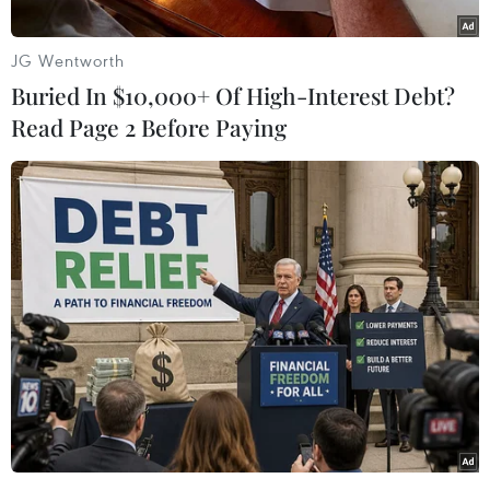
thông quốc gia năm 2018 tại tỉnh này đã kháng
cáo bản án sơ thẩm.
JG Wentworth
Ngày 29/5, Tòa án nhân dân tỉnh Sơn La đã xét
Buried In $10,000+ Of High-Interest Debt?
xử Trần Xuân Yến, nguyên Phó Giám đốc Sở
Read Page 2 Before Paying
Giáo dục và Đào tạo tỉnh Sơn La, và đồng phạm
về các tội: "Lợi dụng chức vụ, quyền hạn trong
khi thi hành công vụ" theo Điều 356; tội "Nhận
hối lộ" theo Điều 354, tội "Đưa hối lộ" theo Điều
364 Bộ luật Hình sự năm 2015.
[Tuyên án 12 bị cáo trong vụ gian lận điểm
thi tại Sơn La]
Ngày 4/6, bị cáo Trần Xuân Yến kháng cáo, cho
rằng bản thân không phạm tội như bản án sơ
thẩm đã quy kết.