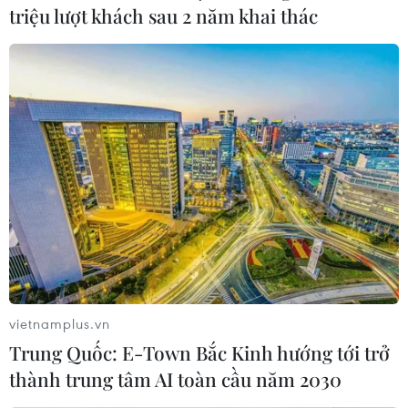
trình chấm thi trắc nghiệm, nếu không có sự đồng ý của
triệu lượt khách sau 2 năm khai thác
bị cáo Trần Xuân Yến với vai trò tổ trưởng tổ chấm thi
trắc nghiệm thì không thể sửa bài thi.
vietnamplus.vn
Trung Quốc: E-Town Bắc Kinh hướng tới trở
thành trung tâm AI toàn cầu năm 2030
Tiếp tục xét hỏi các bị cáo trong vụ gian