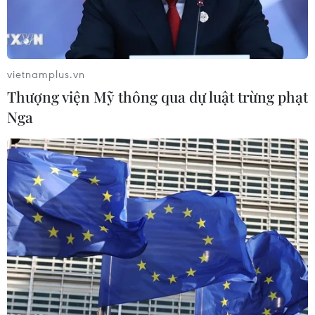
#Sơn La
#gian lận điểm thi tại Sơn La
#kháng cáo
#bản án sơ thẩm
Sơn La
vietnamplus.vn
Thượng viện Mỹ thông qua dự luật trừng phạt
Nga
Theo dõi VietnamPlus
TIN LIÊN QUAN