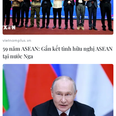
và quyền hạn trong khi thi hành công vụ,” 15
năm tù về tội “Nhận hối lộ,” tổng hợp cả hai tội
là 19 năm 6 tháng tù./.
(TTXVN/Vietnam+)
vietnamplus.vn
59 năm ASEAN: Gắn kết tình hữu nghị ASEAN
tại nước Nga