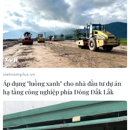
Vụ gian lận điểm thi ở Sơn La: Đề nghị
mức án cao nhất tới 25 năm tù
24/05/2020 11:26
Đại diện Viện Kiểm sát Nhân dân tỉnh Sơn La đã đưa ra
quan điểm luận tội và đề nghị hình phạt dành cho các
bị cáo, với mức án cao nhất từ 23-25 năm tù.
vietnamplus.vn
Áp dụng "luồng xanh" cho nhà đầu tư dự án
hạ tầng công nghiệp phía Đông Đắk Lắk