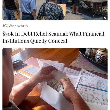
JG Wentworth
$30k In Debt Relief Scandal: What Financial
Institutions Quietly Conceal
Bị cáo Trần Xuân Yến (nguyên Phó Giám đốc Sở Giáo dục và
Đào tạo tỉnh Sơn La) tại phiên tòa ngày 24/5. (Ảnh: Hữu
Quyết/TTXVN)
Thông tin ngày 25/6 từ Tòa án nhân dân tỉnh
Sơn La cho biết 5 trong tổng số 12 bị cáo thuộc
vụ án gian lận điểm tại Kỳ thi Trung học phổ