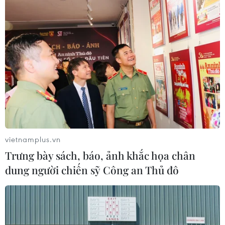
TIN CÙNG CHUYÊN MỤC
Dắt chó đi dạo không đúng quy
định, bị phạt đến 2 triệu đồng?
vietnamplus.vn
08/08/2026 04:16
Trưng bày sách, báo, ảnh khắc họa chân
dung người chiến sỹ Công an Thủ đô
CHUYỆN TUẦN QUA: Cảnh
báo nạn "giang hồ mạng” kéo những
hệ lụy ảo tràn ra đời thực