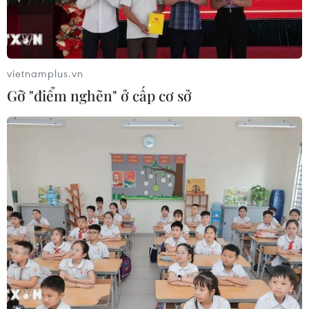
vietnamplus.vn
Gỡ "điểm nghẽn" ở cấp cơ sở