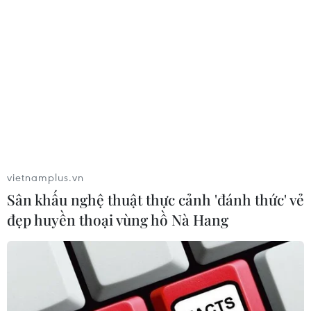
khuẩn Salmonella, Bacillus cereus và
Staphylococcus aureus.
(TTXVN/Vietnam+)
vietnamplus.vn
Sân khấu nghệ thuật thực cảnh 'đánh thức' vẻ
đẹp huyền thoại vùng hồ Nà Hang