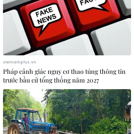
#Ngộ độc thực phẩm
#Cơm gà
#Thức ăn nhiễm khuẩn
#Trường iSchool Nha Trang
Khánh Hòa
Theo dõi VietnamPlus
vietnamplus.vn
Pháp cảnh giác nguy cơ thao túng thông tin
trước bầu cử tổng thống năm 2027
An toàn Thực phẩm
Đồng Nai phát hiện 7 cơ sở nuôi lợn "vỗ béo" sử
dụng chất cấm
Thành phố Hồ Chí Minh siết kiểm soát chặt chẽ
thực phẩm tại các chợ đầu mối