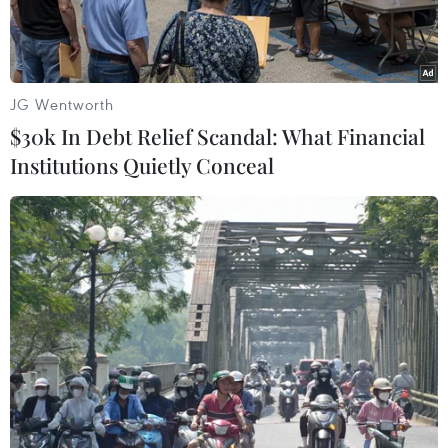
điều trị.
JG Wentworth
$30k In Debt Relief Scandal: What Financial
Institutions Quietly Conceal
Bác sỹ Bệnh viện Đa khoa Tâm Trí Nha Trang kiểm tra sức khỏe
cho bệnh nhi trong vụ ngộ độc thực phẩm. (Ảnh: Phan
Sáu/TTXVN)
Vụ ngộ độc thực phẩm ở quán cơm gà T.A,