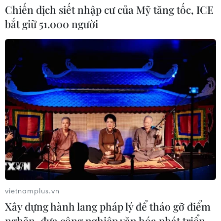
Chiến dịch siết nhập cư của Mỹ tăng tốc, ICE
Thắp lên hy vọng cho bệnh nhân
bắt giữ 51.000 người
nghèo từ 'phòng khám 0 đồng' ở An
Giang
07/08/2026 02:00
Ca vi phẫu ghép da đầu hiếm gặp
giúp bé gái phục hồi sau 10 năm
06/08/2026 07:15
Hà Nội: Kiểm tra, xác minh liên quan
đến sản phẩm giảm cân dạng bút
tiêm
vietnamplus.vn
06/08/2026 07:05
Xây dựng hành lang pháp lý để tháo gỡ điểm
nghẽn, đưa công nghiệp văn hóa phát triển