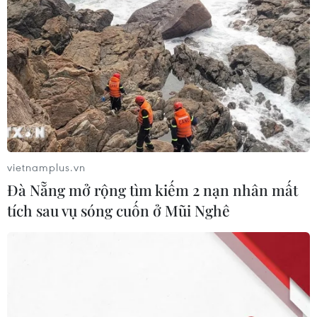
Bộ Y tế ban hành Kế hoạch dự phòng
thương tích giai đoạn 2026-2030
04/08/2026 07:41
Hệ thống y tế đa cực, đưa y tế đến
gần dân
04/08/2026 04:55
vietnamplus.vn
Đà Nẵng mở rộng tìm kiếm 2 nạn nhân mất
Bộ Y tế đề xuất 8 nhóm chính sách
tích sau vụ sóng cuốn ở Mũi Nghê
trong sửa đổi Luật hiến, ghép mô,
tạng
03/08/2026 14:44
Quảng Ninh chấm dứt cơ sở giết mổ