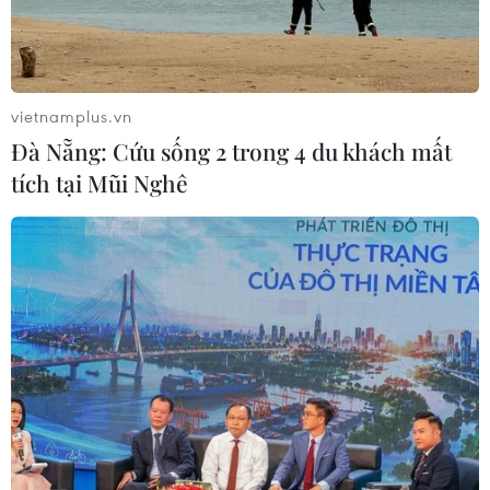
vietnamplus.vn
Đà Nẵng: Cứu sống 2 trong 4 du khách mất
tích tại Mũi Nghê
Khánh Hòa: Phát hiện nhiều vi khuẩn gây
bệnh trong mẫu thực phẩm ở quán cơm
gà
18/03/2024 14:40
Chiều 18/3, Viện Pasteur Nha Trang thông báo kết quả
kiểm nghiệm mẫu ngộ độc thực phẩm tại quán cơm gà
trên đường Bà Triệu; trong đó có vi khuẩn Salmonella,