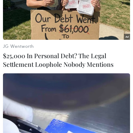
JG Wentworth
$25,000 In Personal Debt? The Legal
Settlement Loophole Nobody Mentions
Bác sỹ Bệnh viện Đa khoa Tâm Trí Nha Trang kiểm tra sức khỏe
cho bệnh nhi trong vụ ngộ độc thực phẩm, sáng 19/3. (Ảnh:
Phan Sáu/TTXVN)
Trong các chủng gây bệnh ngộ độc thực phẩm,
chủng Salmonella spp, Bacillus cereus,
Staphylococcus aureus là căn nguyên thường
gặp. Dấu hiệu khởi phát khi nhiễm khuẩn độc là