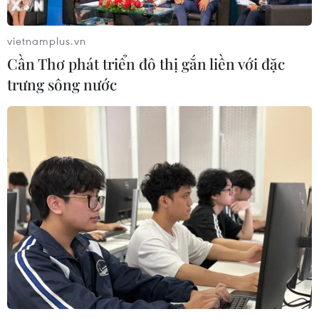
Bacillus cereus và Staphylococcus aureus.
vietnamplus.vn
Cần Thơ phát triển đô thị gắn liền với đặc
trưng sông nước
Vụ nghi ngộ độc do ăn cơm gà tại Khánh
Hòa: Cập nhập tình hình các nạn nhân
17/03/2024 11:16