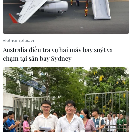
vietnamplus.vn
Australia điều tra vụ hai máy bay suýt va
chạm tại sân bay Sydney