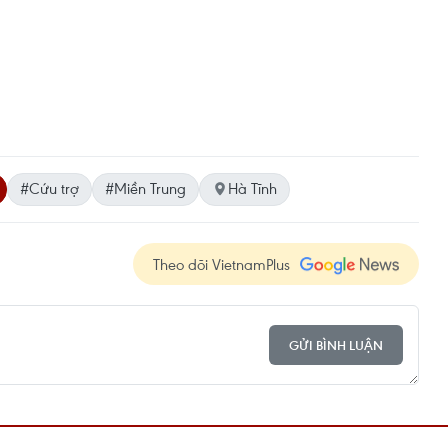
#Cứu trợ
#Miền Trung
Hà Tĩnh
Theo dõi VietnamPlus
GỬI BÌNH LUẬN