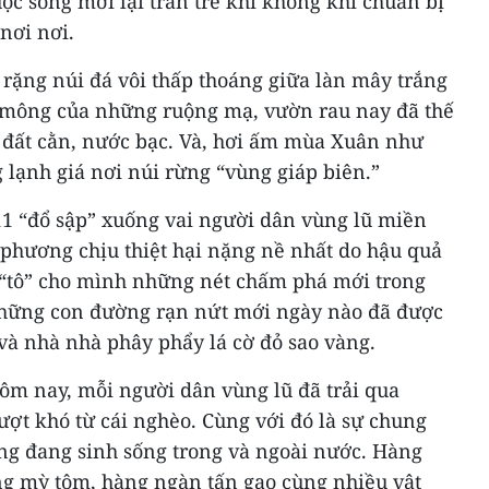
ộc sống mới lại tràn trề khi không khí chuẩn bị
nơi nơi.
g rặng núi đá vôi thấp thoáng giữa làn mây trắng
mông của những ruộng mạ, vườn rau nay đã thế
 đất cằn, nước bạc. Và, hơi ấm mùa Xuân như
lạnh giá nơi núi rừng “vùng giáp biên.”
 11 “đổ sập” xuống vai người dân vùng lũ miền
 phương chịu thiệt hại nặng nề nhất do hậu quả
 “tô” cho mình những nét chấm phá mới trong
hững con đường rạn nứt mới ngày nào đã được
 và nhà nhà phây phẩy lá cờ đỏ sao vàng.
hôm nay, mỗi người dân vùng lũ đã trải qua
ợt khó từ cái nghèo. Cùng với đó là sự chung
ồng đang sinh sống trong và ngoài nước. Hàng
ng mỳ tôm, hàng ngàn tấn gạo cùng nhiều vật