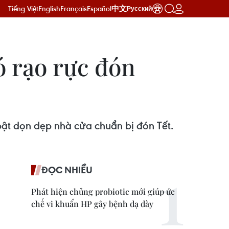
Tiếng Việt
English
Français
Español
中文
Русский
ó rạo rực đón
bật dọn dẹp nhà cửa chuẩn bị đón Tết.
ĐỌC NHIỀU
Phát hiện chủng probiotic mới giúp ức
chế vi khuẩn HP gây bệnh dạ dày