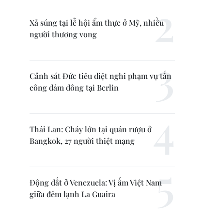
Xả súng tại lễ hội ẩm thực ở Mỹ, nhiều
người thương vong
Cảnh sát Đức tiêu diệt nghi phạm vụ tấn
công đám đông tại Berlin
Thái Lan: Cháy lớn tại quán rượu ở
Bangkok, 27 người thiệt mạng
Động đất ở Venezuela: Vị ấm Việt Nam
giữa đêm lạnh La Guaira