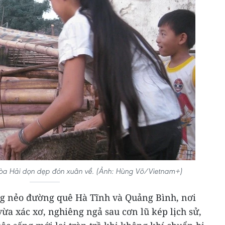
Hòa Hải dọn dẹp đón xuân về. (Ảnh: Hùng Võ/Vietnam+)
g nẻo đường quê Hà Tĩnh và Quảng Bình, nơi
vừa xác xơ, nghiêng ngả sau cơn lũ kép lịch sử,