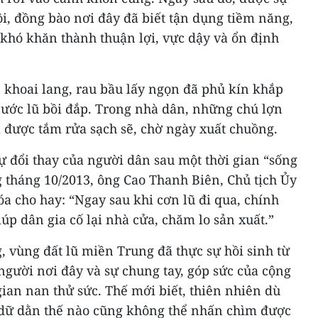
i, đồng bào nơi đây đã biết tận dụng tiềm năng,
 khó khăn thành thuận lợi, vực dậy và ổn định
 khoai lang, rau bầu lấy ngọn đã phủ kín khắp
ước lũ bồi đắp. Trong nhà dân, những chú lợn
 được tắm rửa sạch sẽ, chờ ngày xuất chuồng.
sự đổi thay của người dân sau một thời gian “sống
g tháng 10/2013, ông Cao Thanh Biên, Chủ tịch Ủy
 cho hay: “Ngay sau khi cơn lũ đi qua, chính
úp dân gia cố lại nhà cửa, chăm lo sản xuất.”
g, vùng đất lũ miền Trung đã thực sự hồi sinh từ
người nơi đây và sự chung tay, góp sức của cộng
gian nan thử sức. Thế mới biết, thiên nhiên dù
 dữ dằn thế nào cũng không thể nhấn chìm được