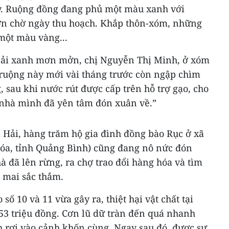
y. Ruộng đồng đang phủ một màu xanh với
n chờ ngày thu hoạch. Khắp thôn-xóm, những
một màu vàng...
 cải xanh mơn mởn, chị Nguyễn Thị Minh, ở xóm
 ruộng này mới vài tháng trước còn ngập chìm
 sau khi nước rút được cấp trên hỗ trợ gạo, cho
 nhà mình đã yên tâm đón xuân về.”
Hải, hàng trăm hộ gia đình đồng bào Rục ở xã
a, tỉnh Quảng Bình) cũng đang nô nức đón
 đã lên rừng, ra chợ trao đổi hàng hóa và tìm
 mai sắc thắm.
số 10 và 11 vừa gây ra, thiệt hại vật chất tại
53 triệu đồng. Cơn lũ dữ tràn đến quá nhanh
h rơi vào cảnh khốn cùng. Ngay sau đó, được sự