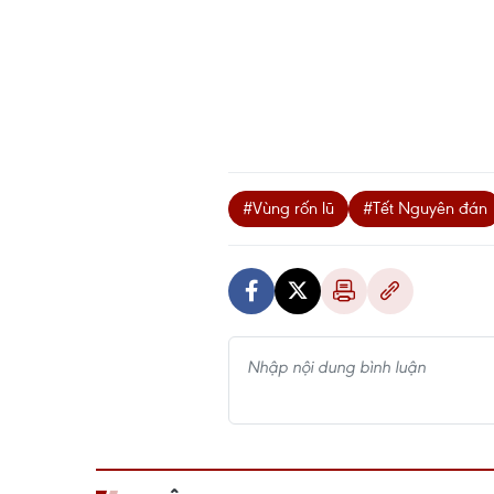
#Vùng rốn lũ
#Tết Nguyên đán