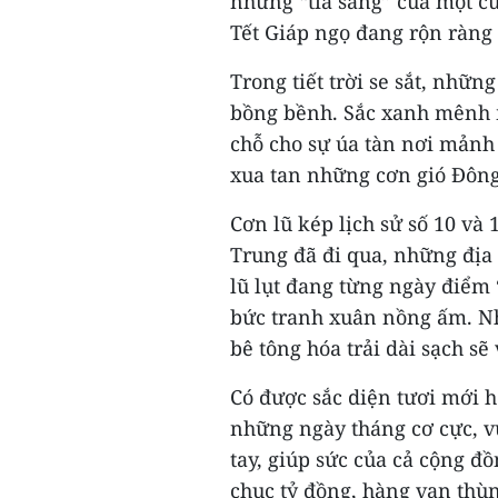
những “tia sáng” của một cu
Tết Giáp ngọ đang rộn ràng 
Trong tiết trời se sắt, nhữn
bồng bềnh. Sắc xanh mênh 
chỗ cho sự úa tàn nơi mảnh
xua tan những cơn gió Đông 
Cơn lũ kép lịch sử số 10 và
Trung đã đi qua, những địa
lũ lụt đang từng ngày điểm
bức tranh xuân nồng ấm. N
bê tông hóa trải dài sạch sẽ
Có được sắc diện tươi mới 
những ngày tháng cơ cực, vư
tay, giúp sức của cả cộng đ
chục tỷ đồng, hàng vạn thù