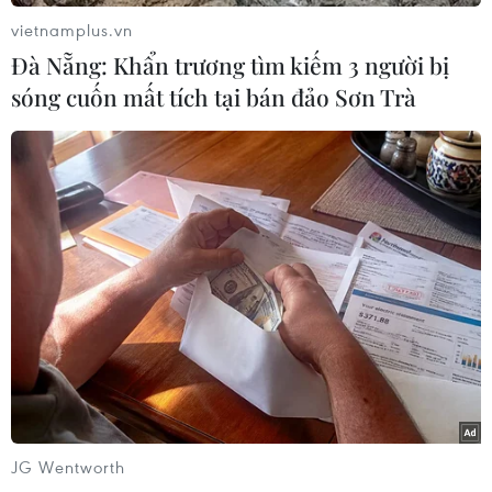
#Người bị thương
#Mississauga
#Ontario
vietnamplus.vn
Đà Nẵng: Khẩn trương tìm kiếm 3 người bị
Canada
sóng cuốn mất tích tại bán đảo Sơn Trà
Theo dõi VietnamPlus
TIN LIÊN QUAN
JG Wentworth