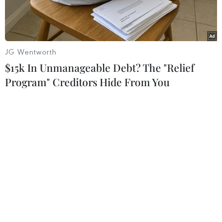
thể xác định có bao nhiêu kẻ tình nghi trong vụ
việc.
JG Wentworth
$15k In Unmanageable Debt? The "Relief
Program" Creditors Hide From You
Hiện trường vụ xả súng. (Nguồn: toronto.ctvnews.ca)
Cảnh sát Canada cho biết một người đã thiệt
mạng và 4 người khác bị thương trong vụ xả
súng xảy ra tối 29/5 (giờ địa phương) ở phía Tây