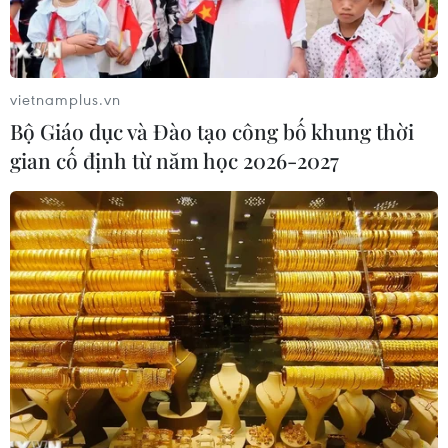
Tây Ban Nha triệt phá đường dây
buôn người xuyên Địa Trung Hải
vietnamplus.vn
07/08/2026 12:13
Bộ Giáo dục và Đào tạo công bố khung thời
gian cố định từ năm học 2026-2027
Hy Lạp tạm giam một thị trưởng tình
nghi gây thảm họa cháy rừng
07/08/2026 12:02
Sri Lanka tăng cường ngăn chặn
trang web cá cược trực tuyến
07/08/2026 11:39