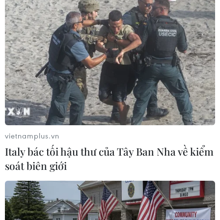
đều là người lớn, gồm 5 nam và 5 nữ.
vietnamplus.vn
Italy bác tối hậu thư của Tây Ban Nha về kiểm
soát biên giới
Cảnh sát Mỹ điều tra vụ bắn súng khiến bé
trai 6 tuổi thiệt mạng