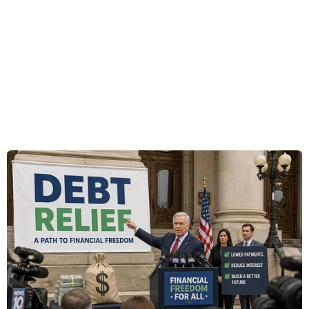
thành phố Toronto, thủ phủ tỉnh Ontario,
Canada.
Theo phóng viên TTXVN tại Ottawa, cảnh sát
khu vực Peel cho hay vụ việc xảy ra vào lúc
19h15 ngày 29/5 ở Mississauga, Ontario.
[Mỹ: Xả súng tại California gây nhiều thương
vong, hung thủ bị bắn hạ]
Cảnh sát hiện đang tiến hành rà soát, tìm kiếm
nhân chứng, và thu thập thông tin về vụ xả
súng. Hiện chưa thể xác định có bao nhiêu kẻ
tình nghi trong vụ việc.
Những người bị thương đã được đưa đến bệnh
viện và hiện chưa rõ tình trạng của những