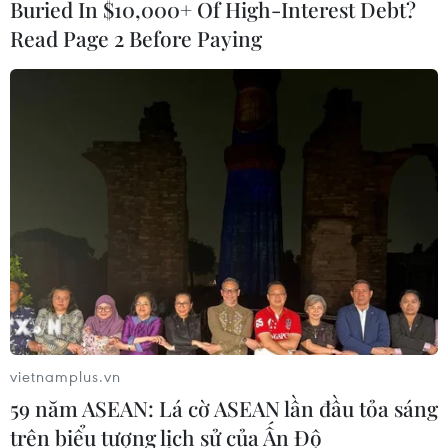
Buried In $10,000+ Of High-Interest Debt?
Read Page 2 Before Paying
Mỹ: Xả súng tại bang California, ít nhất 2
người thiệt mạng
17/05/2021 05:48
Hai nạn nhân là nam giới đã tử vong sau khi bị thương
nặng do trúng đạn vào đêm 16/5 tại East Oakland,
bang California của Mỹ.
vietnamplus.vn
59 năm ASEAN: Lá cờ ASEAN lần đầu tỏa sáng
trên biểu tượng lịch sử của Ấn Độ