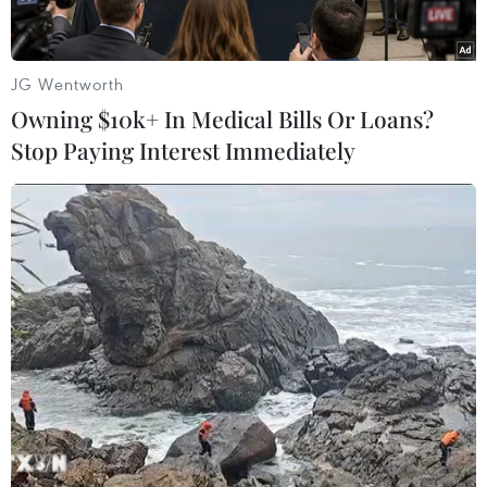
người này. Cảnh sát cho biết họ tìm thấy những
người bị thương ở các địa điểm khác nhau./.
JG Wentworth
(TTXVN/Vietnam+)
Owning $10k+ In Medical Bills Or Loans?
Stop Paying Interest Immediately
#Canada
#Xả súng
#Thiệt mạng