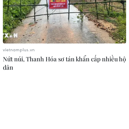
Xem thêm
vietnamplus.vn
Nứt núi, Thanh Hóa sơ tán khẩn cấp nhiều hộ
dân
CƠ QUAN CHỦ QUẢN: THÔNG TẤN XÃ VIỆT NAM
Tổng Biên tập: TRẦN TIẾN DUẨN
Phó Tổng Biên tập: NGUYỄN THỊ TÁM, KHÚC THANH
THỦY
Sở hữu trí tuệ
Quy định sử dụng
RSS
Hỗ trợ
Ngôn ngữ
TTXVN