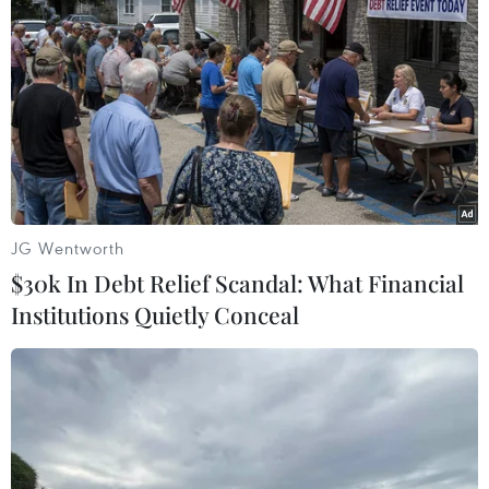
23/05/2021 08:00
Theo thông tin của cảnh sát, sau va chạm giao thông
nhẹ, một đối tượng đã bất ngờ nổ súng bắn từ phía sau
chiếc xe của người mẹ và viên đạn đã trúng vào lưng
của cậu bé.
JG Wentworth
$30k In Debt Relief Scandal: What Financial
Institutions Quietly Conceal