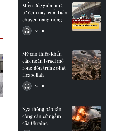
Miền Bắc giảm mưa
từ đêm nay, cuối tuần
chuyển nắng nóng
NGHE
Mỹ can thiệp khẩn
cấp, ngăn Israel mở
rộng đòn trừng phạt
Hezbollah
NGHE
Nga thông báo tấn
công căn cứ ngầm
của Ukraine