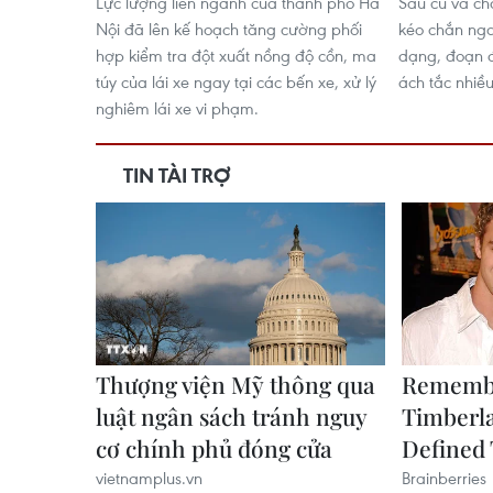
Lực lượng liên ngành của thành phố Hà
Sau cú va ch
Nội đã lên kế hoạch tăng cường phối
kéo chắn ng
hợp kiểm tra đột xuất nồng độ cồn, ma
dạng, đoạn 
túy của lái xe ngay tại các bến xe, xử lý
ách tắc nhiều
nghiêm lái xe vi phạm.