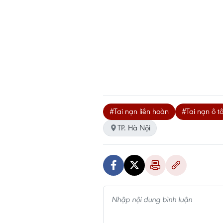
#Tai nạn liên hoàn
#Tai nạn ô t
TP. Hà Nội