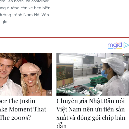
ạm liên hoàn, xe container
ang đường còn xe ben biến
đường tránh Nam Hải Vân
 giờ.