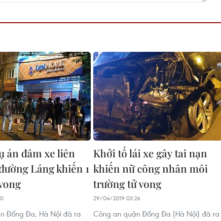
ụ án đâm xe liên
Khởi tố lái xe gây tai nạn
 đường Láng khiến 1
khiến nữ công nhân môi
 vong
trường tử vong
00
29/04/2019 03:26
n Đống Đa, Hà Nội đã ra
Công an quận Đống Đa (Hà Nội) đã ra