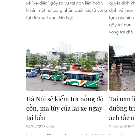
xế "xe điên" gây ra vụ tai nạn liên hoàn
quyết định k
khiến một nữ công nhân quét rác tử vong
định về tham
tại đường Láng, Hà Nội.
tạm giữ hình 
gây tai nạn 
vong tại chỗ.
Hà Nội sẽ kiểm tra nồng độ
Tai nạn 
cồn, ma túy của lái xe ngay
đường tr
tại bến
ách tắc n
08/05/2019 07:52
11/05/2019 14:41