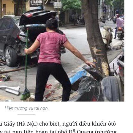
Hiện trường vụ tai nạn.
 Giấy (Hà Nội) cho biết, người điều khiển ôtô
y tai nạn liên hoàn tại phố Đỗ Quang (phường