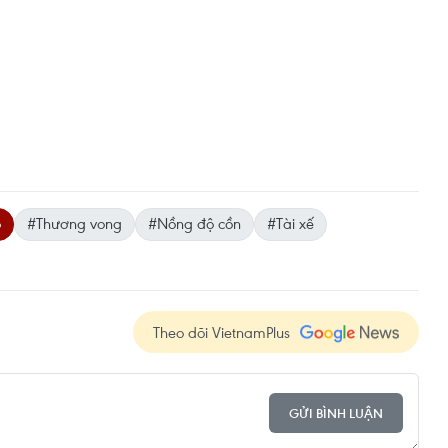
ô
#Thương vong
#Nồng độ cồn
#Tài xế
Theo dõi VietnamPlus
GỬI BÌNH LUẬN