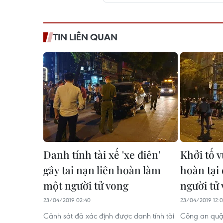
TIN LIÊN QUAN
Danh tính tài xế 'xe điên'
Khởi tố v
gây tai nạn liên hoàn làm
hoàn tại
một người tử vong
người tử
23/04/2019 02:40
23/04/2019 12:
Cảnh sát đã xác định được danh tính tài
Công an quậ