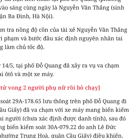
vào sáng cùng ngày là Nguyễn Văn Thắng (sinh
ận Ba Đình, Hà Nội).
m tra nồng độ cồn của tài xế Nguyễn Văn Thắng
i phạm và bước đầu xác định nguyên nhân tai
g làm chủ tốc độ.
y 14/5, tại phố Đỗ Quang đã xảy ra vụ va chạm
ai ôtô và một xe máy.
 tử vong 2 người phụ nữ rồi bỏ chạy]
 soát 29A-178.65 lưu thông trên phố Đỗ Quang đi
ầu Giấy) đã va chạm với xe máy mang biển kiểm
hai người (chưa xác định được danh tính), sau đó
ang biển kiểm soát 30A-079.22 do anh Lê Đức
 phường Trung Hoà, quận Cầu Giấy) điều khiển.