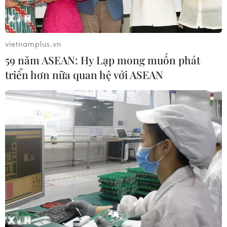
vietnamplus.vn
59 năm ASEAN: Hy Lạp mong muốn phát
triển hơn nữa quan hệ với ASEAN