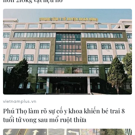
pin và khoáng sản nội địa
08/08/2026 08:16
Chủ sân Azteca lỗ hơn 47 triệu USD vì
World Cup 2026
08/08/2026 06:43
Dữ liệu việc làm Mỹ mở thêm dư địa
cho giá vàng trong tuần qua
08/08/2026 04:29
vietnamplus.vn
Phú Thọ làm rõ sự cố y khoa khiến bé trai 8
tuổi tử vong sau mổ ruột thừa
Thương mại Việt Nam-Australia
hướng tới những động lực tăng