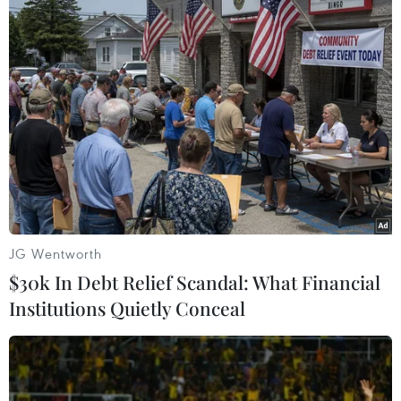
hợp thị phần kết hợp của các bên chiếm từ 30%
đến 50% trên thị trường liên quan mà không
thông báo cho cơ quan cạnh tranh trước khi
thực hiện, doanh nghiệp tham gia tập trung
kinh tế sẽ bị phạt tiền đến 10% tổng doanh thu
trong năm tài chính trước năm thực hiện hành
vi vi phạm. Nếu vượt quá 50% thì giao dịch có
khả năng bị cấm thực hiện. Cục Cạnh tranh và
Bảo vệ người tiêu dùng đã thông báo cụ thể tới
Grab các thông tin này để Grab cân nhắc," đại
JG Wentworth
diện Cục Cạnh tranh và Bảo vệ người tiêu dùng
$30k In Debt Relief Scandal: What Financial
cho hay./.
Institutions Quietly Conceal