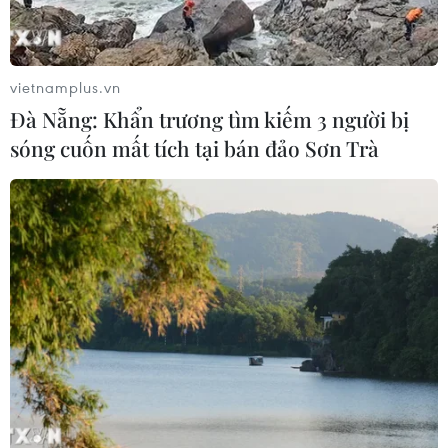
Đồng Nai cần chuyển dịch thu hút
đầu tư sang tổ chức chuỗi giá trị
vietnamplus.vn
07/08/2026 11:18
Đà Nẵng: Khẩn trương tìm kiếm 3 người bị
sóng cuốn mất tích tại bán đảo Sơn Trà
Có 50 cơ sở kiểm nghiệm được GACC
chấp nhận phục vụ xuất khẩu mít,
sầu riêng
07/08/2026 10:27
Giá dầu tăng trước những lo ngại về
kế hoạch mở lại Eo biển Hormuz
07/08/2026 08:58