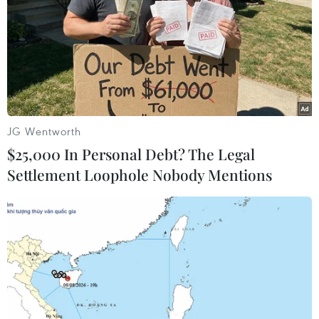
#Grab
#Uber
#Grab mua lại Uber
#Cạnh tranh
JG Wentworth
#Thị phần
#Tập trung kinh tế
#Thống lĩnh thị trường
$25,000 In Personal Debt? The Legal
#Dịch vụ gọi xe Grab
Settlement Loophole Nobody Mentions
#Cục Cạnh tranh và bảo vệ người tiêu dùng
Theo dõi VietnamPlus