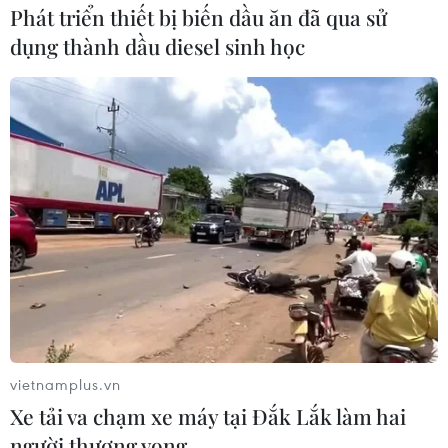
Phát triển thiết bị biến dầu ăn đã qua sử
dụng thành dầu diesel sinh học
Mua lại Uber: Grab khẳng định thị phần
tại Việt Nam dưới 30%?
07/04/2018 10:16
Trong văn bản trả lời Cục Cạnh tranh và Bảo vệ người
tiêu dùng ngày 5/4/2018, GrabTaxi cho rằng, thị phần
kết hợp của Grab và Uber trên thị trường liên quan tại
Việt Nam được xác định thấp hơn 30%.
vietnamplus.vn
Xe tải va chạm xe máy tại Đắk Lắk làm hai
người thương vong