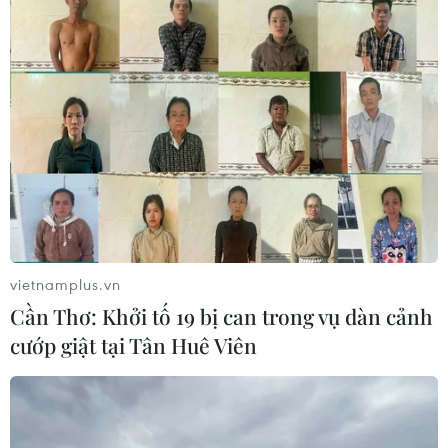
vietnamplus.vn
Cần Thơ: Khởi tố 19 bị can trong vụ dàn cảnh
cướp giật tại Tân Huê Viên