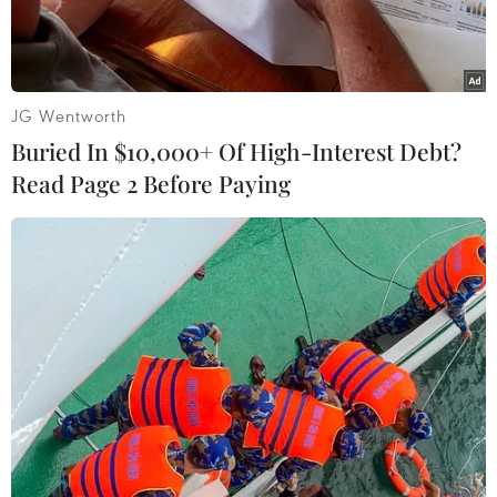
JG Wentworth
Buried In $10,000+ Of High-Interest Debt?
Read Page 2 Before Paying
Ứng dụng gọi xe của Grab. (Ảnh: PV/Vietnam+)
Liên quan đến vụ việc Grab mua lại Uber tại thị
trường Việt Nam, ngày 30/11/2018, Cục trưởng
Cục Cạnh tranh và Bảo vệ người tiêu dùng (Bộ