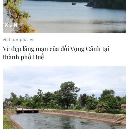
2030
06/08/2026 12:24
Tuyên Quang khẩn trương khắc
phục sạt lở trên các tuyến giao thông
vietnamplus.vn
06/08/2026 11:54
Vẻ đẹp lãng mạn của đồi Vọng Cảnh tại
thành phố Huế
Thi công trở lại dự án sửa chữa Quốc
lộ 30 sau phản ánh của TTXVN
06/08/2026 09:42
Hà Nội tăng tốc thi công
đường Vành đai 1 đoạn Hoàng Cầu-
Voi Phục