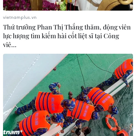
vietnamplus.vn
Thứ trưởng Phan Thị Thắng thăm, động viên
lực lượng tìm kiếm hài cốt liệt sĩ tại Công
viê…
Phú Thọ: Tai nạn giao thông nghiêm
trọng, 13 người thương vong
16/07/2022 02:36
Theo thông tin từ Cục Cảnh sát giao thông, đêm 15/7,