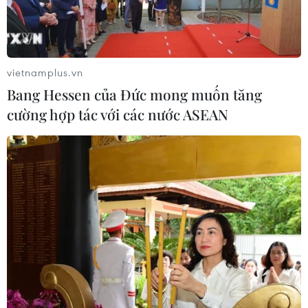
vietnamplus.vn
Bang Hessen của Đức mong muốn tăng
cường hợp tác với các nước ASEAN
3.314 người chết vì tai nạn giao thông
trong 6 tháng đầu năm
15/07/2022 06:01
Theo báo cáo nhanh của Văn phòng Bộ Công an và
Cục Hàng hải Việt Nam, 6 tháng đầu năm (tính từ ngày
15/12/2021 đến 14/6/2022), toàn quốc xảy ra 5.703 vụ
tai nạn giao thông, làm chết 3.314 người.