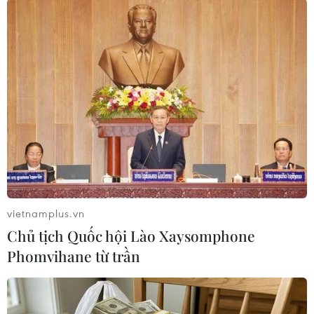
#Xe bồn
#Xe khách
#Công an tỉnh Nghệ An
vietnamplus.vn
#An toàn giao thông
Nghệ An
Chủ tịch Quốc hội Lào Xaysomphone
Phomvihane từ trần
Theo dõi VietnamPlus