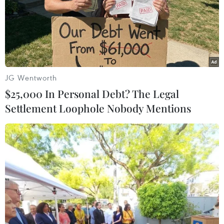
Quảng Trị: Xe container va chạm với xe
JG Wentworth
tải, một người tử vong tại chỗ
$25,000 In Personal Debt? The Legal
14/07/2022 09:28
Settlement Loophole Nobody Mentions
Khoảng 13h40 ngày 14/7, tại km 75+200 Quốc lộ 9, một
xe container chạy hướng Đông Hà-Lao Bảo đã va chạm
với xe tải van chạy hướng ngược lại, khiến hai người
trên xe tải van thương vong.