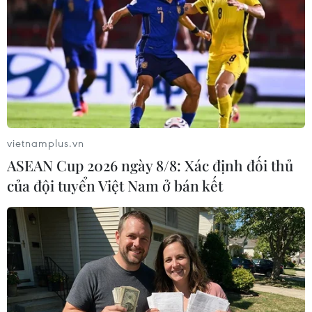
Khánh Hòa: Bắt tạm giam lái xe gây tai
nạn giao thông nghiêm trọng
14/07/2022 09:13
Đỗ Tiến Điệp, lái xe tải gây ra vụ tai nạn giao thông
nghiêm trọng khi đâm vào đuôi xe khách làm 3 người
chết tại chỗ, 8 người bị thương ở Khánh Hòa, đã bị bắt
vietnamplus.vn
tạm giam để điều tra, xử lý.
ASEAN Cup 2026 ngày 8/8: Xác định đối thủ
của đội tuyển Việt Nam ở bán kết