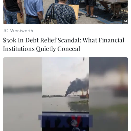
lề đường.
JG Wentworth
$30k In Debt Relief Scandal: What Financial
Institutions Quietly Conceal
Xe khách hư hỏng nặng sau vụ tai nạn. (Ảnh: Tá
Chuyên/TTXVN)
Liên quan đến vụ tai nạn giữa xe khách đâm xe
bồn tại Nghệ An làm 1 người chết, 17 người bị