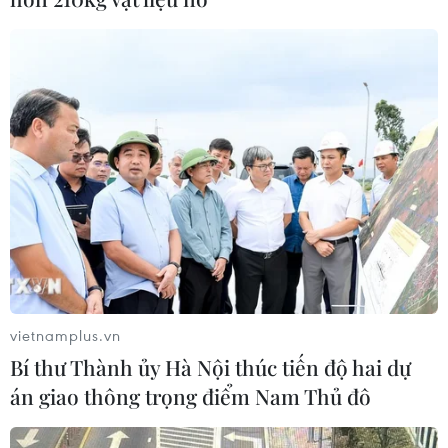
Lào Cai: Đứt gãy 30m đường
tỉnh 161 sau mưa lớn, giao thông bị
chia cắt
07/08/2026 10:08
Đã xác định phương tiện khiến hàng
loạt ôtô thủng lốp trên cao tốc Bắc-
Nam
07/08/2026 10:03
Xe khách lao xuống hố sâu bên
đường, 18 hành khách thoát nạn
vietnamplus.vn
07/08/2026 08:39
Bí thư Thành ủy Hà Nội thúc tiến độ hai dự
án giao thông trọng điểm Nam Thủ đô
Dự án đường sắt nhẹ Phú Quốc sẽ