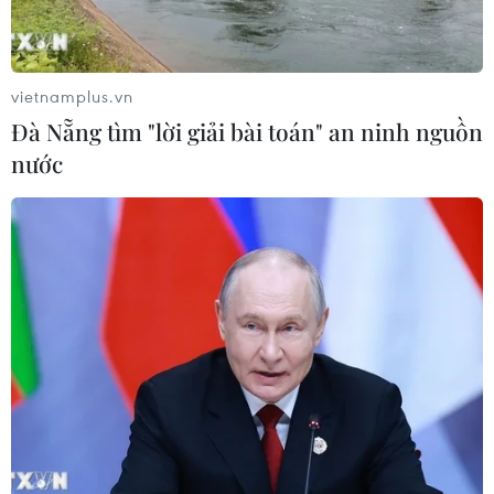
06/08/2026 09:07
Đồng Nai yêu cầu đẩy nhanh tiến độ
vietnamplus.vn
dự án kết nối vùng, sân bay Long
Đà Nẵng tìm "lời giải bài toán" an ninh nguồn
Thành
nước
06/08/2026 09:05
Cầu Đắk Lung sập sau cú
tông của xe tải cẩu, 2 người thoát
chết
06/08/2026 09:00
Dự án mở rộng đường Nguyễn Tuân
tăng kết nối khu vực phía Tây Nam
Hà Nội