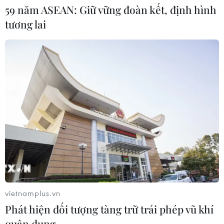
59 năm ASEAN: Giữ vững đoàn kết, định hình
tương lai
CƠ QUAN CHỦ QUẢN: THÔNG TẤN XÃ VIỆT NAM
Tổng Biên tập: TRẦN TIẾN DUẨN
Phó Tổng Biên tập: NGUYỄN THỊ TÁM, KHÚC THANH
THỦY
Sở hữu trí tuệ
Quy định sử dụng
RSS
Hỗ trợ
Ngôn ngữ
TTXVN
Dịch vụ tin
Quảng cáo
Liên hệ
vietnamplus.vn
Phát hiện đối tượng tàng trữ trái phép vũ khí
quân dụng