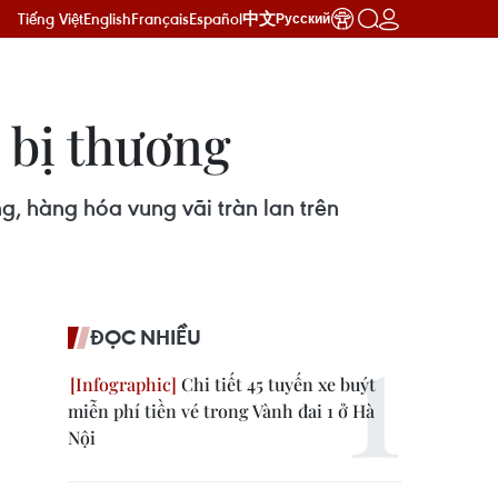
Tiếng Việt
English
Français
Español
中文
Русский
i bị thương
, hàng hóa vung vãi tràn lan trên
ĐỌC NHIỀU
Chi tiết 45 tuyến xe buýt
miễn phí tiền vé trong Vành đai 1 ở Hà
Nội