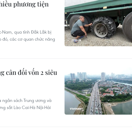
nhiều phương tiện
c-Nam, qua tỉnh Đắk Lắk bị
eo đó, các cơ quan chức năng
g cân đối vốn 2 siêu
ữa ngân sách Trung ương và
ng sắt Lào Cai-Hà Nội-Hải