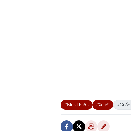
#Ninh Thuận
#Xe tải
#Quốc 