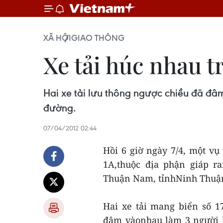
XÃ HỘI
GIAO THÔNG
Xe tải húc nhau t
Hai xe tải lưu thông ngược chiều đã đâ
đường.
07/04/2012 02:44
Hồi 6 giờ ngày 7/4, một vụ 
1A,thuộc địa phận giáp 
Thuận Nam, tỉnhNinh Thuậ
Hai xe tải mang biển số 1
đâm vàonhau làm 3 người b