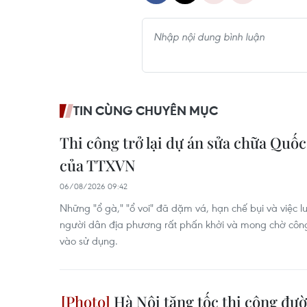
TIN CÙNG CHUYÊN MỤC
Thi công trở lại dự án sửa chữa Quốc
của TTXVN
06/08/2026 09:42
Những "ổ gà," "ổ voi" đã dặm vá, hạn chế bụi và việc 
người dân địa phương rất phấn khởi và mong chờ công
vào sử dụng.
Hà Nội tăng tốc thi công đườ