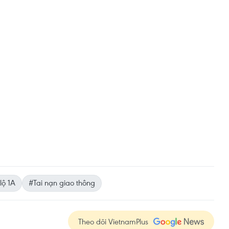
lộ 1A
#Tai nạn giao thông
Theo dõi VietnamPlus