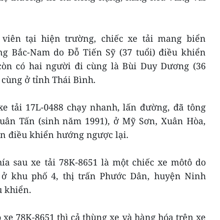
viên tại hiện trường, chiếc xe tải mang biển
ng Bắc-Nam do Đỗ Tiến Sỹ (37 tuổi) điều khiển
còn có hai người đi cùng là Bùi Duy Dương (36
 cùng ở tỉnh Thái Bình.
xe tải 17L-0488 chạy nhanh, lấn đường, đã tông
Xuân Tấn (sinh năm 1991), ở Mỹ Sơn, Xuân Hòa,
n điều khiển hướng ngược lại.
ía sau xe tải 78K-8651 là một chiếc xe môtô do
 ở khu phố 4, thị trấn Phước Dân, huyện Ninh
 khiển.
o xe 78K-8651 thì cả thùng xe và hàng hóa trên xe