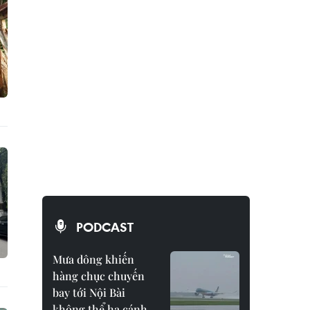
PODCAST
Mưa dông khiến
hàng chục chuyến
bay tới Nội Bài
không thể hạ cánh