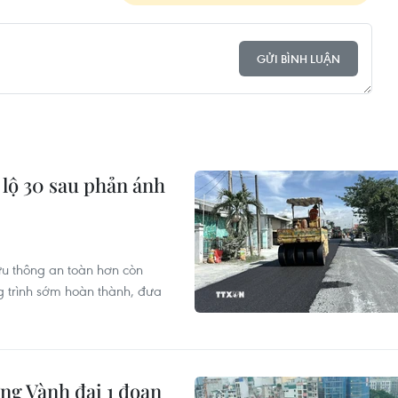
GỬI BÌNH LUẬN
 lộ 30 sau phản ánh
lưu thông an toàn hơn còn
 trình sớm hoàn thành, đưa
ng Vành đai 1 đoạn