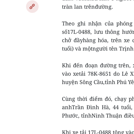
tràn lan trênđường.
Theo ghi nhận của phóng 
số17L-0488, lưu thông hướ
chở đầyhàng hóa, trên xe 
tuổi) và mộtngười tên Trịnh
Khi đến đoạn đường trên, 
vào xetải 78K-8651 do Lê 
huyện Sông Cầu,tỉnh Phú Yê
Cùng thời điểm đó, chạy ph
anhTrần Đình Hà, 44 tuổi,
Phước, tỉnhNinh Thuận điều
Khi xe tải 17L-0488 tông và