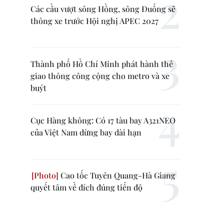
Các cầu vượt sông Hồng, sông Đuống sẽ
thông xe trước Hội nghị APEC 2027
Thành phố Hồ Chí Minh phát hành thẻ
giao thông công cộng cho metro và xe
buýt
Cục Hàng không: Có 17 tàu bay A321NEO
của Việt Nam dừng bay dài hạn
Cao tốc Tuyên Quang-Hà Giang
quyết tâm về đích đúng tiến độ