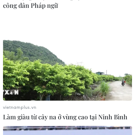
công dân Pháp ngữ
#kinh tế Anh
#dầu khí
#Eo biển Hormuz
Anh
Theo dõi VietnamPlus
vietnamplus.vn
Làm giàu từ cây na ở vùng cao tại Ninh Bình
TIN LIÊN QUAN