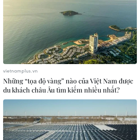
thể đẩy các hộ gia đình vào vòng xoáy chi phí vay
mượn tăng cao do hậu quả từ cuộc chiến tại Iran.
vietnamplus.vn
Những “tọa độ vàng” nào của Việt Nam được
du khách châu Âu tìm kiếm nhiều nhất?
Anh đang xích lại gần hơn với EU về quốc
phòng, an ninh và kinh tế