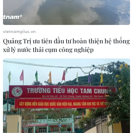
Trên mặt trận năng lượng, ông đứng trên lập
trường thực dụng và cho rằng nước Anh cần
khai thác trữ lượng dầu khí ở Biển Bắc, đồng
thời cắt giảm thủ tục đang cản trở các dự án
vietnamplus.vn
điện hạt nhân và tái tạo. Những đề xuất này sẽ
Quảng Trị ưu tiên đầu tư hoàn thiện hệ thống
gây tranh cãi, nhưng chúng phản ánh một thực
xử lý nước thải cụm công nghiệp
tế khắc nghiệt: không thể đồng thời từ chối mọi
nguồn năng lượng nội địa và than vãn về hóa
đơn điện tăng cao.
Cuối cùng, điều đáng nói nhất không phải là
con số tăng trưởng âm 0,1% của tháng 4/2026.
Đó chỉ là triệu chứng. Căn bệnh thực sự là việc
nước Anh đã liên tục trì hoãn những cải cách
khó khăn liên quan đến thuế, phúc lợi, quy
hoạch và thị trường lao động. Mỗi chính phủ
đều có lý do chính đáng để lùi bước: bầu cử,