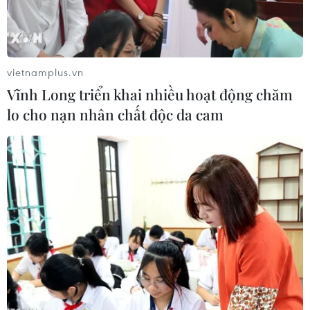
vietnamplus.vn
Vĩnh Long triển khai nhiều hoạt động chăm
lo cho nạn nhân chất độc da cam
Bộ trưởng Tài chính Anh Rachel Reeves. (Ảnh: THX/TTXVN)
"Kế hoạch kinh tế của chúng tôi là đúng đắn,"
Bộ trưởng Tài chính Rachel Reeves ngày 12/6
nhận định, ngay sau khi Cơ quan Thống kê
Quốc gia công bố con số đáng lo ngại: kinh tế