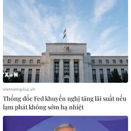
Anh lại đi theo chiều ngược lại - ưu tiên bảo vệ
tăng trưởng đang nguy cấp hơn là siết chặt tiền
tệ.
Sự phân kỳ chính sách này phản ánh hai cách
đọc khác nhau về cùng một cơn bão. ECB nhìn
thấy nguy cơ lạm phát nhập khẩu là ưu tiên cần
dập tắt. BoE nhìn thấy một nền kinh tế đang
mất đà, thị trường lao động yếu, tăng trưởng
tiền lương chậm lại và áp lực giá cơ bản đang
hạ nhiệt và kết luận rằng thắt chặt thêm lúc này
vietnamplus.vn
chỉ làm trầm trọng thêm vết thương.
Thống đốc Fed khuyến nghị tăng lãi suất nếu
Chuyên gia Ruth Gregory tại Capital Economics
lạm phát không sớm hạ nhiệt
cảnh báo "đà tăng trưởng mạnh đầu năm đang
lung lay" và dự kiến BoE sẽ giữ nguyên lãi suất
đến hết năm.