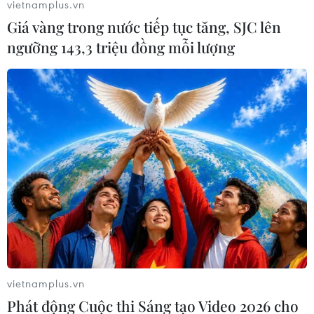
vietnamplus.vn
Ngân hàng Trung ương Anh cảnh
Giá vàng trong nước tiếp tục tăng, SJC lên
báo nước Anh đang đối mặt với
ngưỡng 143,3 triệu đồng mỗi lượng
nguy cơ rơi vào khủng hoảng tài
chính, có thể đẩy các hộ gia đình
vào vòng xoáy chi phí vay mượn
tăng cao do hậu quả từ cuộc
chiến tại Iran.
(TTXVN/Vietnam+)
vietnamplus.vn
Phát động Cuộc thi Sáng tạo Video 2026 cho