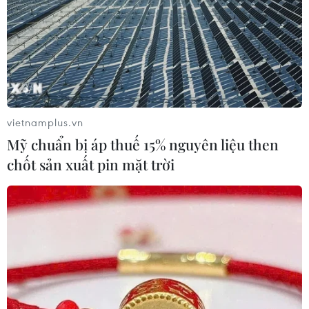
01/04/2026 23:17
Kể từ khi lên nắm quyền vào tháng 7/2024, Thủ tướng
Anh đã tìm cách xây dựng lại mối quan hệ với EU hậu
Brexit (Anh rời EU), hy vọng vực dậy nền kinh tế trì trệ
của Anh.
vietnamplus.vn
Mỹ chuẩn bị áp thuế 15% nguyên liệu then
chốt sản xuất pin mặt trời