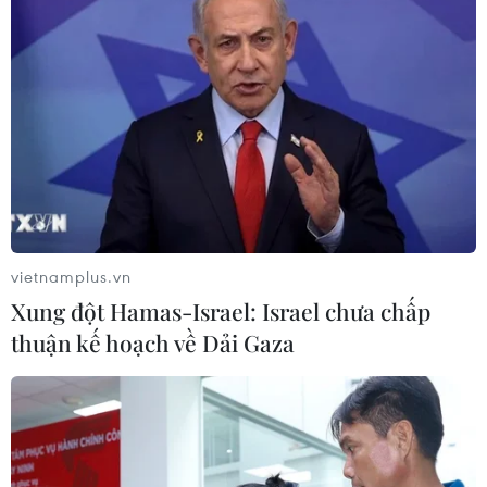
Chuyên gia kinh tế Thomas Pugh tại công ty
kiểm toán RSM UK thậm chí còn thẳng thắn
hơn: dù cuộc xung đột ở Trung Đông có kết thúc
sớm, giá năng lượng và chi phí vay cao hơn,
cộng với một đợt bất ổn chính trị mới, nhiều
khả năng sẽ cộng hưởng với nhau và kéo tăng
trưởng gần như về mức đình trệ cho đến cuối
năm.
vietnamplus.vn
Xung đột Hamas-Israel: Israel chưa chấp
thuận kế hoạch về Dải Gaza