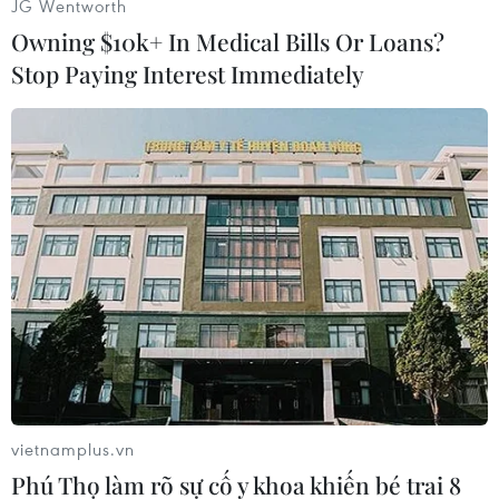
JG Wentworth
Owning $10k+ In Medical Bills Or Loans?
Stop Paying Interest Immediately
#Pakistan
#Nhà thờ
#Hồi giáo
#Nổ bom
Áo
Pakistan
Theo dõi VietnamPlus
vietnamplus.vn
Phú Thọ làm rõ sự cố y khoa khiến bé trai 8