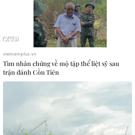
vietnamplus.vn
Tìm nhân chứng về mộ tập thể liệt sỹ sau
trận đánh Cồn Tiên
TIN CÙNG CHUYÊN MỤC
Cứu sống trẻ sinh cực non 25 tuần
thai, nặng gần 700 gram
09/08/2026 04:44
Đầu tư cho sức khỏe từ phòng bệnh