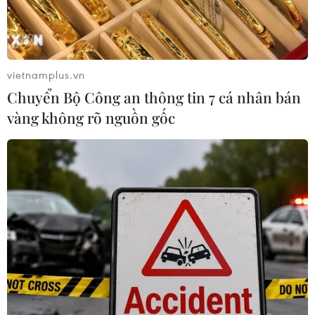
vietnamplus.vn
Chuyển Bộ Công an thông tin 7 cá nhân bán
vàng không rõ nguồn gốc
Hải Phòng lập điểm phong tỏa sau khi
phát hiện các ca COVID-19
22/02/2021 12:15
Các điểm phong tỏa gồm: Xóm 4, thôn Lôi Động, xã
Hoàng Động, huyện Thủy Nguyên; Bệnh viện Giao thông
Vận tải; Lô 112 Công nhân Dư Hàng, phố chợ Cột Đèn,