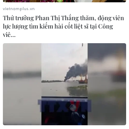
06/08/2026 07:15
vietnamplus.vn
Thứ trưởng Phan Thị Thắng thăm, động viên
lực lượng tìm kiếm hài cốt liệt sĩ tại Công
Hà Nội: Kiểm tra, xác minh liên quan
viê…
đến sản phẩm giảm cân dạng bút
tiêm
06/08/2026 07:05
Người dân không sử dụng sản phẩm
giảm cân không rõ nguồn gốc, chưa
được cấp phép
06/08/2026 04:22
Công nghệ Robot Da Vinci
nâng cao năng lực phẫu thuật