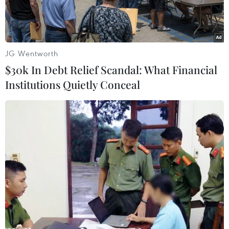
JG Wentworth
$30k In Debt Relief Scandal: What Financial
Institutions Quietly Conceal
Mũi tiêm vắcxin Nano Covax ngừa COVID-19 đầu tiên trên
người tình nguyện tại Việt Nam. (Ảnh: Minh Quyết/TTXVN)
Bộ Y tế vừa xây dựng kế hoạch tiếp nhận, bảo
quản, phân phối và sử dụng vắcxin phòng
COVID-19 giai đoạn 2021-2022 do COVAX