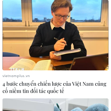
TIN LIÊN QUAN
vietnamplus.vn
4 bước chuyển chiến lược của Việt Nam củng
cố niềm tin đối tác quốc tế
Hà Nội đã xét nghiệm COVID-19