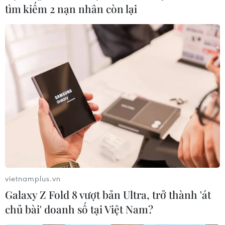
tìm kiếm 2 nạn nhân còn lại
#Vắcxin
#COVID-19
#AstraZeneca
#đối tượng ưu tiên
vietnamplus.vn
Galaxy Z Fold 8 vượt bản Ultra, trở thành 'át
Theo dõi VietnamPlus
chủ bài' doanh số tại Việt Nam?