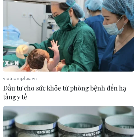
cho gần 45.000 người về từ vùng dịch
22/02/2021 07:45
Theo Sở Y tế Hà Nội, tính đến chiều 21/2, Hà Nội đã lấy
mẫu xét nghiệm COVID-19 cho 44.355 người, kết quả
32.692 mẫu âm tính, riêng số người về từ huyện Cẩm
Giàng, Hải Dương là 2.388.
vietnamplus.vn
Đầu tư cho sức khỏe từ phòng bệnh đến hạ
tầng y tế