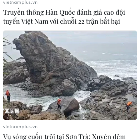
vietnamplus.vn
Truyền thông Hàn Quốc đánh giá cao đội
tuyển Việt Nam với chuỗi 22 trận bất bại
Người dân tập trung lấy
mẫu xét nghiệm tại khu
vực nhà văn hóa phường
Yên Hòa (Cầu Giấy).
(Ảnh: Huy Hùng/TTXVN)
(TTXVN/Vietnam+)
vietnamplus.vn
Vụ sóng cuốn trôi tại Sơn Trà: Xuyên đêm