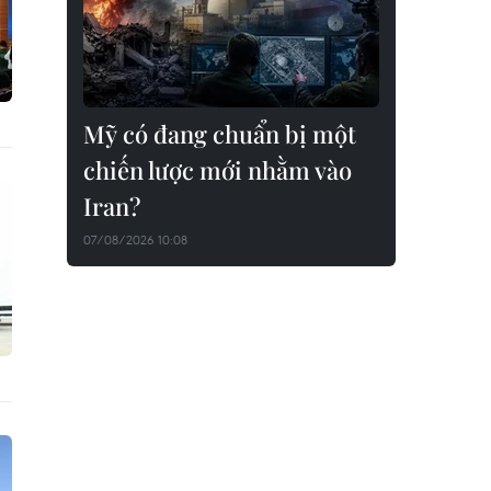
Mỹ có đang chuẩn bị một
chiến lược mới nhằm vào
Iran?
07/08/2026 10:08