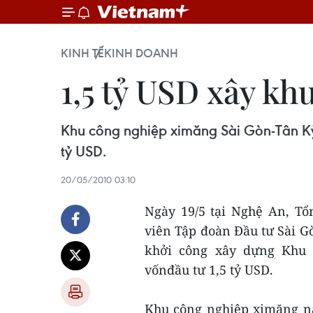
KINH TẾ
KINH DOANH
1,5 tỷ USD xây k
Khu công nghiệp ximăng Sài Gòn-Tân Kỳ c
tỷ USD.
20/05/2010 03:10
Ngày 19/5 tại Nghệ An, Tổ
viên Tập đoàn Đầu tư Sài 
khởi công xây dựng Khu 
vốnđầu tư 1,5 tỷ USD.
Khu công nghiệp ximăng này