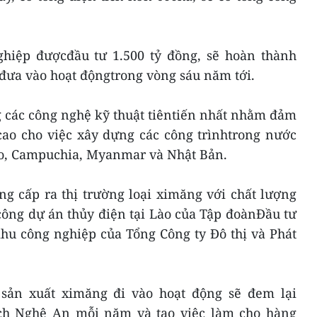
hiệp đượcđầu tư 1.500 tỷ đồng, sẽ hoàn thành
 đưa vào hoạt độngtrong vòng sáu năm tới.
 các công nghệ kỹ thuật tiêntiến nhất nhằm đảm
cao cho việc xây dựng các công trìnhtrong nước
ào, Campuchia, Myanmar và Nhật Bản.
g cấp ra thị trường loại ximăng với chất lượng
công dự án thủy điện tại Lào của Tập đoànĐầu tư
hu công nghiệp của Tổng Công ty Đô thị và Phát
 sản xuất ximăng đi vào hoạt động sẽ đem lại
ch Nghệ An mỗi năm và tạo việc làm cho hàng