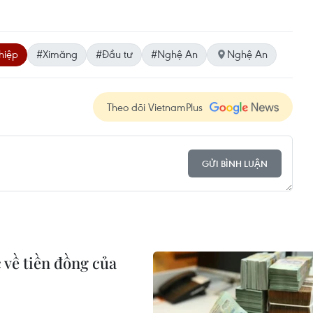
hiệp
#Ximăng
#Đầu tư
#Nghệ An
Nghệ An
Theo dõi VietnamPlus
GỬI BÌNH LUẬN
 về tiền đồng của