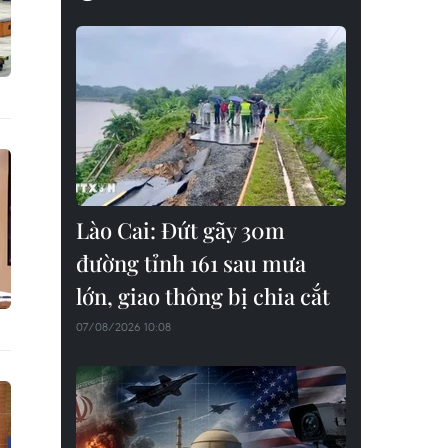
Lào Cai: Đứt gãy 30m
đường tỉnh 161 sau mưa
lớn, giao thông bị chia cắt
07/08/2026 10:08