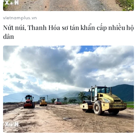
bang Zamfara
03/08/2026 11:32
vietnamplus.vn
Nứt núi, Thanh Hóa sơ tán khẩn cấp nhiều hộ
dân
Châu Phi tận dụng lợi thế quang điện
cho ngành xe điện
03/08/2026 09:46
Động đất mạnh làm rung chuyển
nhiều khu vực tại Ai Cập
03/08/2026 03:11
90 người thiệt mạng trong khủng
hoảng di cư tại Ceuta