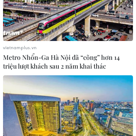
vietnamplus.vn
Metro Nhổn-Ga Hà Nội đã “cõng” hơn 14
triệu lượt khách sau 2 năm khai thác
TIN CÙNG CHUYÊN MỤC