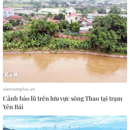
Cây chà là - Hình ảnh thân thuộc
trong đời sống người dân Ai Cập
29/07/2026 08:32
Thường trực Ban Bí thư Trần
Cẩm Tú tiếp Tổng Thư ký Đảng
CNDD-FDD Burundi
29/07/2026 08:24
vietnamplus.vn
Cảnh báo lũ trên lưu vực sông Thao tại trạm
Tăng cường quan hệ đoàn kết, hợp
Yên Bái
tác song phương Việt Nam-Burundi
28/07/2026 14:17