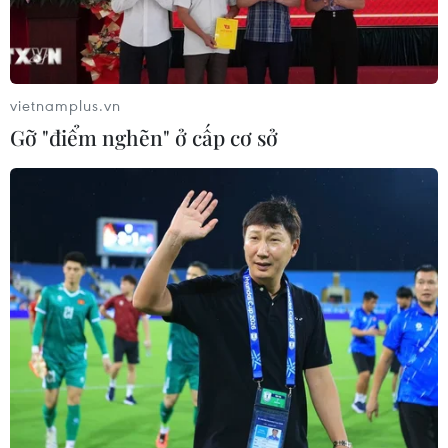
vietnamplus.vn
Gỡ "điểm nghẽn" ở cấp cơ sở
Ai Cập thông báo tiêu diệt thủ lĩnh cấp
cao của Anh em Hồi giáo
04/10/2016 03:09
Ngày 4/10, Bộ Nội vụ Ai Cập cho biết đã tiêu diệt một
thủ lĩnh cấp cao phụ trách cánh vũ trang của tổ chức
Anh em Hồi giáo (MB) và một thành viên khác của