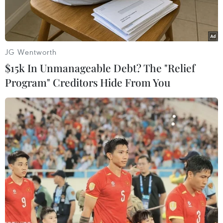
JG Wentworth
$15k In Unmanageable Debt? The "Relief
Program" Creditors Hide From You
Cảnh sát Ai Cập trên đường phố. (Ảnh: AFP)
Ngày 21/11, Chính quyền Ai Cập đã thu giữ tài
sản của 46 cá nhân và 5 công ty bị cáo buộc có
liên hệ với tổ chức Anh em Hồi giáo (MB) bị
cấm hoạt động tại quốc gia Bắc Phi này.
Trong một tuyên bố, một ủy ban chính phủ có