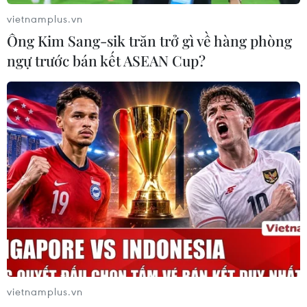
nhóm này trong cuộc đấu súng ngày 3/10.
vietnamplus.vn
Ông Kim Sang-sik trăn trở gì về hàng phòng
ngự trước bán kết ASEAN Cup?
Tòa án Ai Cập hủy bản án tử hình đối với
cựu Tổng thống Morsi
vietnamplus.vn