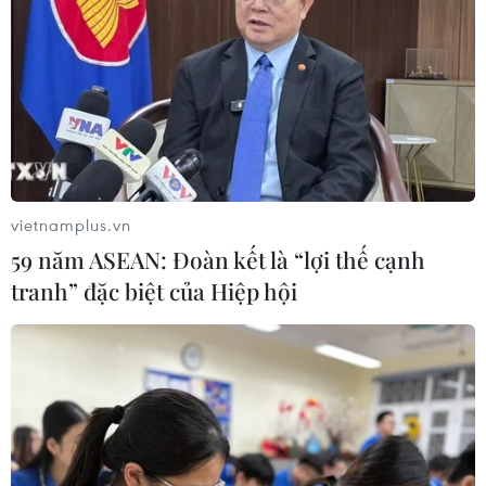
"Siêu quần thể" cá voi lưng gù đối
mặt rủi ro hàng hải
26/07/2026 10:27
"Cửa ngõ" để Việt Nam tiến vào thị
trường Tây Phi
vietnamplus.vn
26/07/2026 08:55
59 năm ASEAN: Đoàn kết là “lợi thế cạnh
tranh” đặc biệt của Hiệp hội
Nam Phi: Máy bay "hạ cánh" giữa
trung tâm thương mại lớn nhất
Johannesburg
26/07/2026 01:21