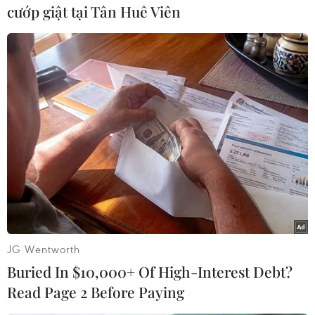
cướp giật tại Tân Huê Viên
#Dược phẩm
#Ai Cập
#Anh em Hồi giáo
#Tài sản
#Bộ Y tế
#Khủng bố
Ai Cập
JG Wentworth
Buried In $10,000+ Of High-Interest Debt?
Read Page 2 Before Paying
Theo dõi VietnamPlus