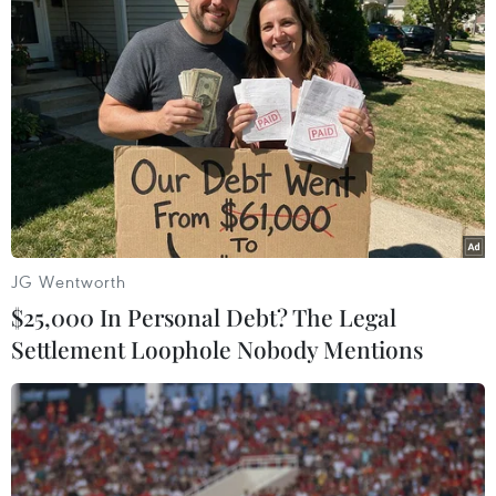
Ai Cập thu quỹ của cựu Tổng thống Morsi
và hơn 200 thành viên MB
15/08/2016 04:05
Ai Cập quyết định tịch thu các quỹ của cựu Tổng thống
Morsi và hơn 200 thành viên Anh em Hồi giáo theo một
phán quyết cáo buộc ông Morsi cùng những đối tượng
này là "những thực thể khủng bố."
JG Wentworth
$25,000 In Personal Debt? The Legal
Settlement Loophole Nobody Mentions