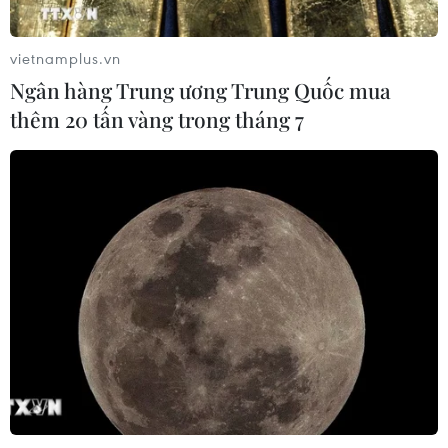
22/07/2026 22:56
vietnamplus.vn
Ngân hàng Trung ương Trung Quốc mua
Tỷ phú Bill Gates nhấn mạnh tầm
thêm 20 tấn vàng trong tháng 7
quan trọng của đầu tư vào con người
và công nghệ
22/07/2026 06:02
Xem thêm
CƠ QUAN CHỦ QUẢN: THÔNG TẤN XÃ VIỆT NAM
Tổng Biên tập: TRẦN TIẾN DUẨN