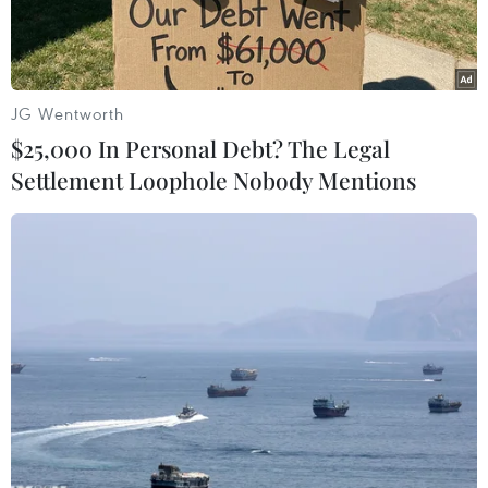
JG Wentworth
$25,000 In Personal Debt? The Legal
Settlement Loophole Nobody Mentions
Lực lượng an ninh Ấn Độ. (Nguồn: Imran Nissar)
Ngày 3/11, người đứng đầu chính quyền khu
vực Kashmir phía Ấn Độ quản lý đã lên án
mạnh mẽ vụ tấn công bằng lựu đạn nhằm vào
một khu chợ đông đúc ở thành phố Srinagar
khiến nhiều người bị thương.