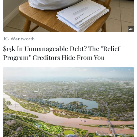
17/10/2024 13:24
Đối tượng vừa bị cảnh sát bắt giữ trong độ tuổi vị thành
niên, song không tiết lộ danh tính, đã đăng tải các lời
đe dọa đánh bom đối với 3 chuyến bay đầu tuần này.
JG Wentworth
$15k In Unmanageable Debt? The "Relief
Program" Creditors Hide From You