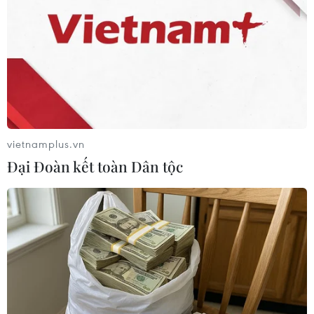
người bị thương.
vietnamplus.vn
Đại Đoàn kết toàn Dân tộc
Cảnh sát Ấn Độ bắt giữ trẻ vị thành niên
đe dọa đánh bom máy bay