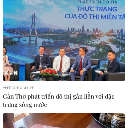
#Tấn công bằng lựu đạn
#Cảnh sát Ấn Độ
#Kashmir
Ấn Độ
Theo dõi VietnamPlus
vietnamplus.vn
Cần Thơ phát triển đô thị gắn liền với đặc
trưng sông nước
TIN LIÊN QUAN