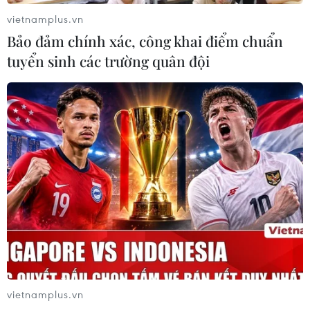
vietnamplus.vn
Bảo đảm chính xác, công khai điểm chuẩn
tuyển sinh các trường quân đội
Ấn Độ, Trung Quốc duy trì kênh liên lạc để
tránh hiểu lầm ở biên giới
09/01/2021 09:53
Các quan chức hai nước đã nhất trí sớm tổ chức cuộc
đàm phán tiếp theo giữa các chỉ huy quân sự cấp cao
và thường xuyên liên lạc thông qua các kênh ngoại
giao và quân sự về vấn đề biên giới.
vietnamplus.vn