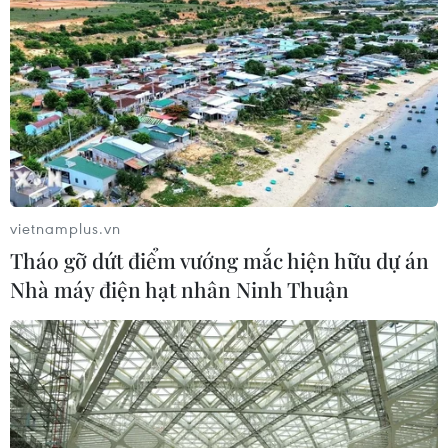
CƠ QUAN CHỦ QUẢN: THÔNG TẤN XÃ VIỆT NAM
Tổng Biên tập: TRẦN TIẾN DUẨN
Phó Tổng Biên tập: NGUYỄN THỊ TÁM, KHÚC THANH
vietnamplus.vn
THỦY
Tháo gỡ dứt điểm vướng mắc hiện hữu dự án
Nhà máy điện hạt nhân Ninh Thuận
Sở hữu trí tuệ
Quy định sử dụng
RSS
Hỗ trợ
Ngôn ngữ
TTXVN
Dịch vụ tin
Quảng cáo
Liên hệ