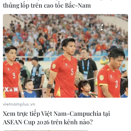
hai bên đã tăng cường thêm hàng nghìn binh sỹ và
thủng lốp trên cao tốc Bắc-Nam
nhiều vũ khí hạng nặng tại biên giới.
vietnamplus.vn
Xem trực tiếp Việt Nam-Campuchia tại
Ấn Độ và Trung Quốc nhất trí duy trì đối
ASEAN Cup 2026 trên kênh nào?
thoại trong vấn đề biên giới