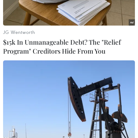
quyết.
JG Wentworth
$15k In Unmanageable Debt? The "Relief
Program" Creditors Hide From You
Binh sỹ Ấn Độ tuần tra tại khu vực biên giới với Trung Quốc ngày
24/6/2020. (Ảnh: AFP/TTXVN)
Theo phóng viên TTXVN tại New Delhi, sau một
tháng đàm phán ngưng trệ liên quan đến tình