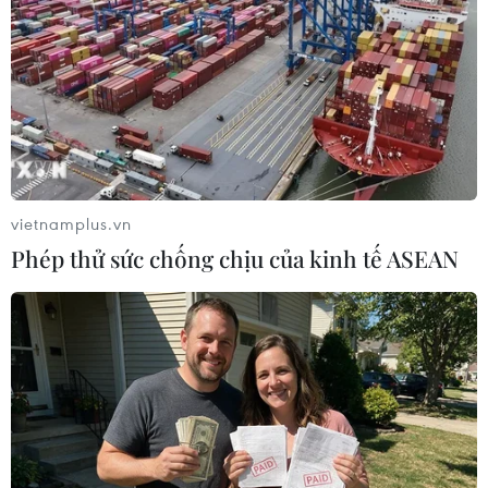
Cuộc đàm phán dự kiến bắt đầu lúc 12 giờ trưa tại
Chushul, nằm bên phía Ấn Độ của Đường kiểm soát
thực tế (LAC) ở Đông Ladakh.
vietnamplus.vn
Phép thử sức chống chịu của kinh tế ASEAN