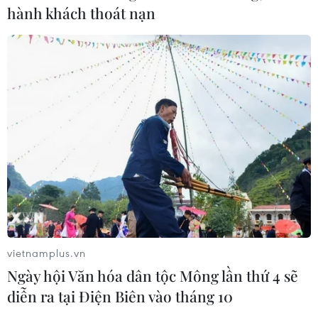
hành khách thoát nạn
TIN CÙNG CHUYÊN MỤC
Cần Thơ thúc đẩy hợp tác du lịch với
đối tác Hàn Quốc
07/08/2026 12:46
Hàn Quốc áp dụng ưu đãi thuế hỗ
trợ 6 ngành công nghiệp chiến lược
vietnamplus.vn
07/08/2026 10:21
Ngày hội Văn hóa dân tộc Mông lần thứ 4 sẽ
diễn ra tại Điện Biên vào tháng 10
Trung Quốc hoàn thành bản đồ địa