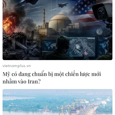
Ấn Độ và Trung Quốc chưa ấn định thời
gian đối thoại quân sự tiếp theo
03/07/2021 02:54
Trong cuộc họp Cơ chế Làm việc để tham vấn và phối
hợp, Ấn Độ và Trung Quốc nhất trí hai bên sẽ tiếp tục
đảm bảo sự ổn định trên thực địa và ngăn chặn bất kỳ
sự cố không đáng có nào.
vietnamplus.vn
Mỹ có đang chuẩn bị một chiến lược mới
nhằm vào Iran?