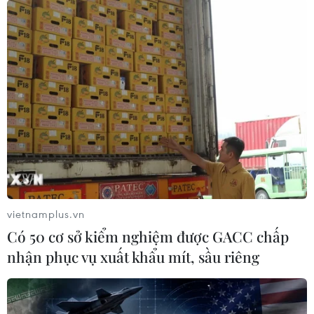
25/06/2021 15:09
Hai bên nhất trí cần phải sớm tìm ra giải pháp cho các
vấn đề còn tồn tại của Đường kiểm soát thực tế ở Đông
Ladakh theo thỏa thuận đạt được giữa các Ngoại
trưởng hai nước vào tháng 9/2020.
vietnamplus.vn
Có 50 cơ sở kiểm nghiệm được GACC chấp
nhận phục vụ xuất khẩu mít, sầu riêng