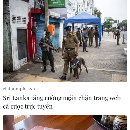
#Đàm phán Ấn-Trung
#Đường kiểm soát thực tế
#Đàm phán biên giới
#Điểm đối đầu
Ấn Độ
Trung Quốc
vietnamplus.vn
Sri Lanka tăng cường ngăn chặn trang web
Theo dõi VietnamPlus
cá cược trực tuyến