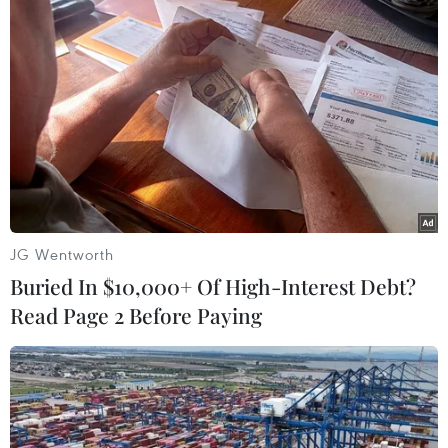
TIN LIÊN QUAN
JG Wentworth
Buried In $10,000+ Of High-Interest Debt?
Read Page 2 Before Paying
Ấn Độ-Trung Quốc tiến hành vòng đàm
phán quân sự cấp cao tiếp theo
12/10/2020 01:01