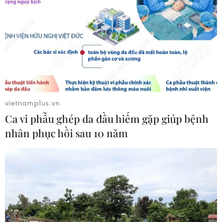
Bảo mẫu tại cơ sở mầm non thừa
nhận hành vi bạo hành hai trẻ
07/08/2026 12:27
Phát hiện đối tượng tàng trữ trái
phép vũ khí quân dụng
vietnamplus.vn
07/08/2026 12:25
Ca vi phẫu ghép da đầu hiếm gặp giúp bệnh
nhân phục hồi sau 10 năm
Tây Ninh cảnh báo giả mạo cơ quan
đăng ký kinh doanh để lừa đảo
doanh nghiệp
07/08/2026 08:38