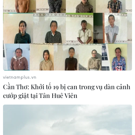
đảo bán đất và ôtô để chiếm đoạt tài sản trên địa bàn
huyện Hoằng Hóa và thành phố Thanh Hóa với tổng số
tiền hơn 2 tỷ đồng.
vietnamplus.vn
Cần Thơ: Khởi tố 19 bị can trong vụ dàn cảnh
cướp giật tại Tân Huê Viên