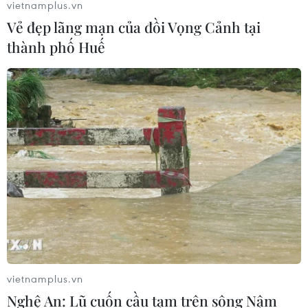
vietnamplus.vn
Vẻ đẹp lãng mạn của đồi Vọng Cảnh tại
thành phố Huế
TIN CÙNG CHUYÊN MỤC
Khởi tố 19 đối tượng cướp
giật tài sản tại Công ty Tân Huê Viên
vietnamplus.vn
08/08/2026 08:52
Nghệ An: Lũ cuốn cầu tạm trên sông Nậm