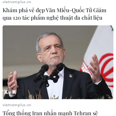
vietnamplus.vn
Khám phá vẻ đẹp Văn Miếu-Quốc Tử Giám
qua 120 tác phẩm nghệ thuật đa chất liệu
Quảng Bình: Bắt tạm giam tổng giám đốc
công ty game lừa đảo
17/09/2021 09:25
Bằng hình thức chuyển nhượng cổ phần, Công ty cổ
phần Gold Game Quảng Bình đã kêu gọi được một số
cá nhân góp vốn với giá trị góp vốn gần 2 tỷ đồng.
vietnamplus.vn
Tổng thống Iran nhấn mạnh Tehran sẽ