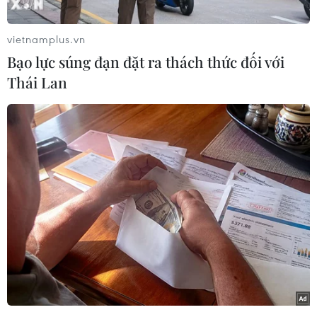
và lệnh bắt tạm giam đối với 5 bị can nguyên là
kế toán, kế toán trưởng các công ty trên về
vietnamplus.vn
hành vi “Lừa đảo chiếm đoạt tài sản.”
Bạo lực súng đạn đặt ra thách thức đối với
Các bị cáo này có liên quan đến vụ án “Vi phạm
Thái Lan
quy định về cho vay trong hoạt động của các tổ
chức tín dụng và Lừa đảo chiếm đoạt tài sản”
xảy ra tại Công ty cổ phần Việt An và các công ty
liên quan, lừa đảo chiếm đoạt số tiền trên 601 tỷ
đồng của Ngân hàng Thương mại cổ phần Ngoại
thương Việt Nam (Vietcombank) chi nhánh tỉnh
An Giang.
Các quyết định trên đã được Viện Kiểm sát
nhân dân cùng cấp phê chuẩn.
Các bị can bị khởi tố, bắt tạm giam gồm Nguyễn