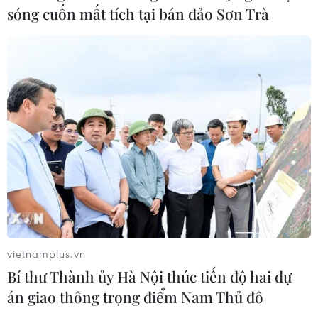
sóng cuốn mất tích tại bán đảo Sơn Trà
24 năm tù cho đôi vợ chồng tổ chức
“bay lắc” trong quán karaoke
05/08/2026 13:41
Lập kênh TikTok khởi nghiệp, lừa
đảo chiếm đoạt 15 tỷ đồng
05/08/2026 11:36
Đắk Lắk: Án phạt nghiêm minh với
vietnamplus.vn
đối tượng phá hoại đoàn kết dân tộc
Bí thư Thành ủy Hà Nội thúc tiến độ hai dự
05/08/2026 09:58
án giao thông trọng điểm Nam Thủ đô