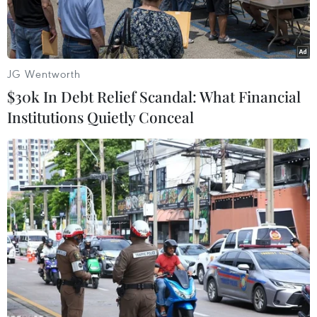
JG Wentworth
$30k In Debt Relief Scandal: What Financial
Institutions Quietly Conceal
Lực lượng Công an thi hành quyết định khởi tố bị can, lệnh bắt
tạm giam và khám xét nơi ở của Huỳnh Thị Thơ Đào - nguyên
kế toán trưởng Công ty TNHH Việt Hưng An Giang. (Ảnh:
TTXVN phát)
Sáng 29/9, Cơ quan Cảnh sát điều tra Công an
tỉnh An Giang vừa ra quyết định khởi tố bị can