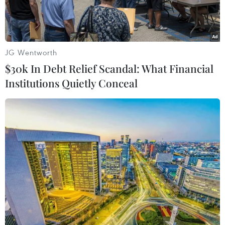
JG Wentworth
$30k In Debt Relief Scandal: What Financial
Institutions Quietly Conceal
Tân Bộ trưởng Tài chính Anh Sajid Javid. (Ảnh: THX/TTXVN)
Tân Bộ trưởng Tài chính Anh Sajid Javid sẽ công
bố kế hoạch chi khoảng 1 tỷ bảng Anh để sẵn
sàng cho kịch bản Anh rời khỏi Liên minh châu
Âu (EU) không thỏa thuận vào tháng 10 tới.