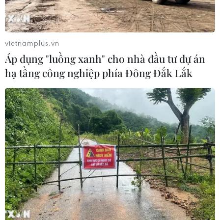
Tàu chở hàng của Thổ Nhĩ Kỳ bị tấn
công trên Biển Đen
04/08/2026 05:54
vietnamplus.vn
Áp dụng "luồng xanh" cho nhà đầu tư dự án
hạ tầng công nghiệp phía Đông Đắk Lắk
Vì sao Google khiến Mỹ và
EU đối đầu về chủ quyền số?
04/08/2026 04:13
Máy bay chở khách nội địa đầu tiên
của Nga hoàn tất chuyến bay thử
nghiệm
04/08/2026 01:25