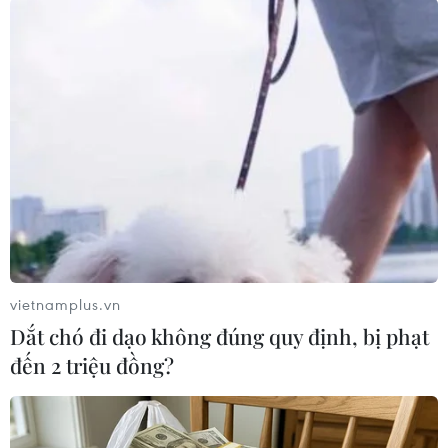
vietnamplus.vn
Dắt chó đi dạo không đúng quy định, bị phạt
#Brexit
#Anh rời EU
#Thỏa thuận Brexit
đến 2 triệu đồng?
#Kinh tế Anh
#Boris Johnson
Anh