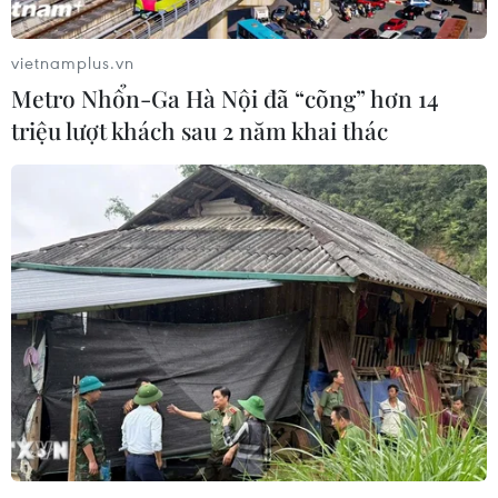
vietnamplus.vn
Metro Nhổn-Ga Hà Nội đã “cõng” hơn 14
triệu lượt khách sau 2 năm khai thác
Vấn đề Brexit: Tân Thủ tướng Anh Boris
Johnson nêu trở ngại lớn nhất
27/07/2019 13:20
Tân Thủ tướng Anh cảnh báo EU về điều khoản "rào