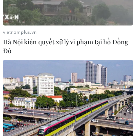
vietnamplus.vn
Hà Nội kiên quyết xử lý vi phạm tại hồ Đồng
Đò
Ngoại trưởng Ireland chỉ trích cách tiếp
cận của tân Thủ tướng Anh
26/07/2019 14:04
Trả lời báo giới ngày 26/7, Ngoại trưởng Coveney cho
rằng những tuyên bố của tân Thủ tướng Anh "không
giúp ích" cho tiến trình Brexit.