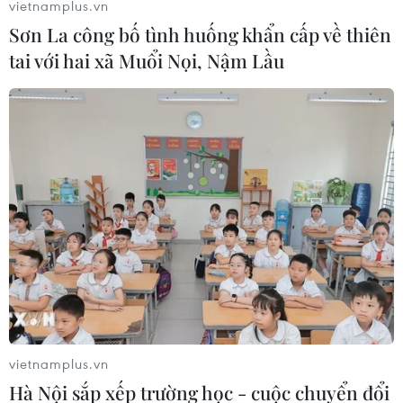
vietnamplus.vn
chắn" nhằm duy trì đường biên giới mở giữa vùng Bắc
Sơn La công bố tình huống khẩn cấp về thiên
Ireland và Cộng hòa Ireland trong thỏa thuận Brexit đã
tai với hai xã Muổi Nọi, Nậm Lầu
ký kết nhưng bị Quốc hội nước này bác bỏ.
vietnamplus.vn
Anh: Uy tín của đảng Bảo thủ tăng sau khi
Hà Nội sắp xếp trường học - cuộc chuyển đổi