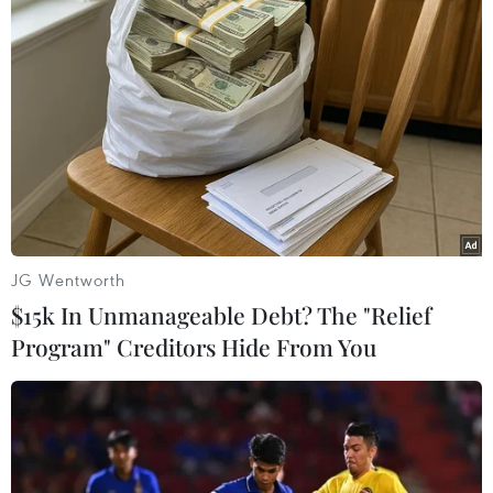
Theo dõi VietnamPlus
TIN LIÊN QUAN
JG Wentworth
$15k In Unmanageable Debt? The "Relief
Program" Creditors Hide From You