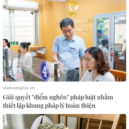
Theo cập nhật của báo chí Anh, trong ngày 28/3,
người dân Anh tại nhiều tỉnhthành đã tranh thủ
đi đổ và mua xăng dầu tích trữ, khiến một số
cây xăng bị cạnkiệt và tạo ra tình trạng ùn tắc,
hỗn loạn tại một số điểm bán lẻ xăng dầu./.
Lê Dương (TTXVN)
vietnamplus.vn
Giải quyết "điểm nghẽn" pháp luật nhằm
thiết lập khung pháp lý hoàn thiện