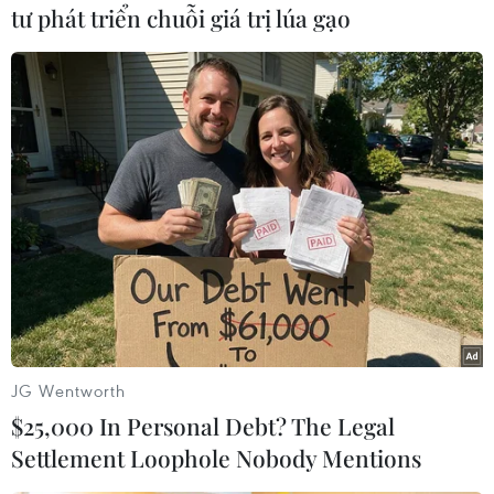
định và công bố về thời điểm sẽ tổ chức
tư phát triển chuỗi giá trị lúa gạo
đìnhcông.
Tuy nhiên, những khuyến nghị của chính phủ
đã bị các tập đoàn bán lẻ xăng dầuchỉ trích là
"thiếu trách nhiệm" và "đang tạo ra một cuộc
khủng hoảng."
Phát biểu với báo giới, Chủ tịch Tập đoàn RMI
Petrol, ông Brian Madderson,nói rằng thông
điệp mà chính phủ đưa ra là "hoàn toàn thiếu
trách nhiệm và khôngthích hợp." Cơ quan
phòng cháy chữa cháy (FBU) cũng lên tiếng chỉ
JG Wentworth
trích lờikhuyên của ông Maude làm tăng nguy
$25,000 In Personal Debt? The Legal
cơ cháy nổ.
Settlement Loophole Nobody Mentions