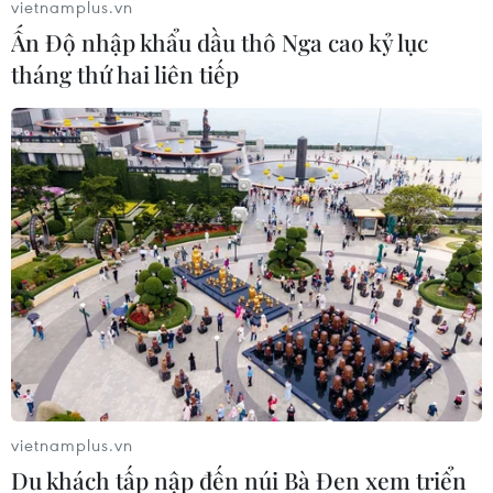
vietnamplus.vn
Ấn Độ nhập khẩu dầu thô Nga cao kỷ lục
tháng thứ hai liên tiếp
Giá vàng trong nước đi xuống, giao
dịch quanh mức 143,5 triệu đồng
10/08/2026 02:44
Giá vàng ngày 10/8: Bảng giá tại các
công ty vàng bạc đá quý
10/08/2026 02:06
Giá dầu tiếp tục leo thang khi rủi ro
gián đoạn nguồn cung gia tăng
vietnamplus.vn
10/08/2026 02:03
Du khách tấp nập đến núi Bà Đen xem triển