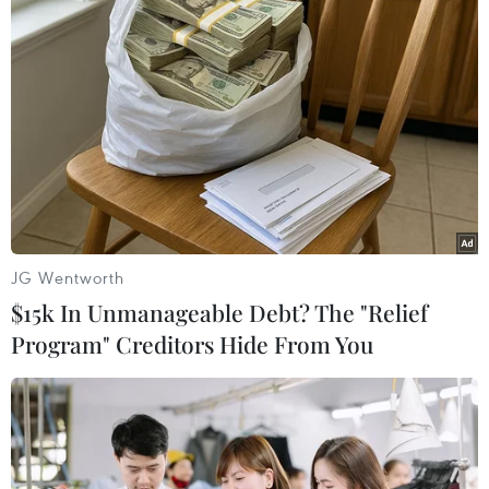
#GDP
#Tăng trưởng
#Viễn thông
#Đình công
#Nhiên liệu
Anh
Theo dõi VietnamPlus
JG Wentworth
$15k In Unmanageable Debt? The "Relief
Program" Creditors Hide From You
TIN CÙNG CHUYÊN MỤC