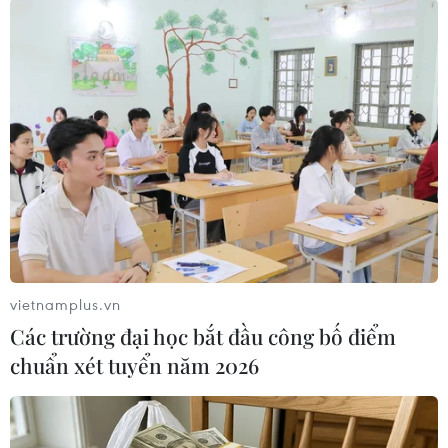
Trong cuộc sống thường ngày, mức độ phơi
nhiễm phóng xạ trong 1 giờ củamỗi người là
0,05microsievert. Chuyên gia về an toàn bức xạ
cho biết giới hạnliều bức xạ đối với một người
trong một năm là 50 milisievert và trong vòng
5năm là 100 milisievert./.
Cao Phong (Vietnam+)
vietnamplus.vn
Các trường đại học bắt đầu công bố điểm
chuẩn xét tuyển năm 2026