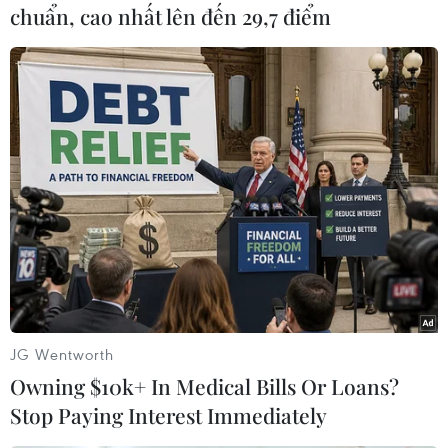
chúng tôichưa xác nhận được lò phản ứng
chuẩn, cao nhất lên đến 29,7 điểm
(nóng chảy) là nguyên nhân chính nhưng đã
nhậnđược báo cáo là có vụ nổ như vậy."
Cơ quan chức năng ở tỉnh Fukushima xác nhận
vụ nổ đã phá hủy trần của lòphản ứng hạt nhân,
làm bốn nhân viên Công ty Điện lực Tokyo bị
thương.
Công ty Điện lực Tokyo xác nhận mức độ liều
phóng xạ tại hiện trường vàothời điểm 3 giờ 30
phút chiều cùng ngày là 1015 microsievert/giờ,
tương đươngvới liều chiếu xạ của một người
JG Wentworth
bình thường trong vòng một năm (1milisievert
Owning $10k+ In Medical Bills Or Loans?
=1000microsievert).
Stop Paying Interest Immediately