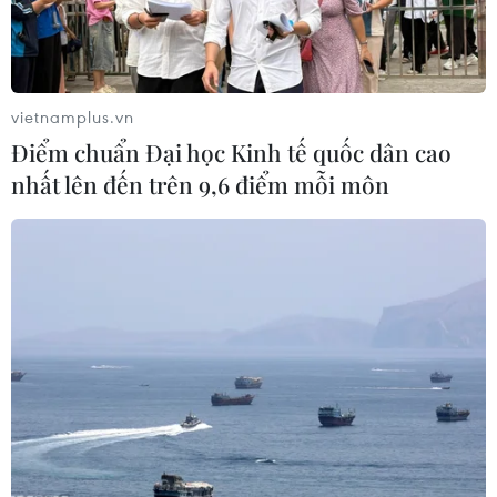
Chuyên gia Australia: Quan hệ Việt
Nam-Australia có độ tin cậy chính trị
cao
08/08/2026 05:27
vietnamplus.vn
Điểm chuẩn Đại học Kinh tế quốc dân cao
Đưa quan hệ Việt Nam-Australia phát
nhất lên đến trên 9,6 điểm mỗi môn
triển sâu sắc, thực chất, hiệu quả
hơn
08/08/2026 05:13
59 năm ASEAN: Lá cờ ASEAN lần đầu
tỏa sáng trên biểu tượng lịch sử của
Ấn Độ
08/08/2026 04:29
Thương mại Việt Nam-Australia