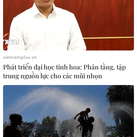
Campuchia muốn quy hoạch lưu vực
sông Tonle Sap để quản lý tài nguyên
nước
10/08/2026 04:22
vietnamplus.vn
Nắng nóng gay gắt ở Bắc Bộ và
Phát triển đại học tinh hoa: Phân tầng, tập
Trung Bộ, nguy cơ lũ quét tại Gia Lai
trung nguồn lực cho các mũi nhọn
09/08/2026 23:09
Siêu bão Doldphin đổ bộ
Trung Quốc khiến hàng nghìn
chuyến bay bị hủy khẩn cấp
09/08/2026 16:00