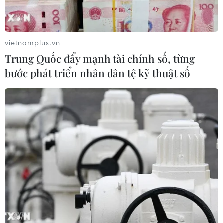
vietnamplus.vn
Trung Quốc đẩy mạnh tài chính số, từng
bước phát triển nhân dân tệ kỹ thuật số
Bờ biển Kiên Giang sạt lở nghiêm
trọng, hàng trăm hộ phải di dời
16/06/2018 03:28
Bờ biển ở Kiên Giang đã và đang bị sạt lở trên tổng
chiều dài khoảng 70km, chiếm trên 1/3 toàn tuyến bờ
biển, trong đó hơn 30km sạt lở nghiêm trọng, ảnh
hưởng đến sản xuất, đời sống của nhân dân.