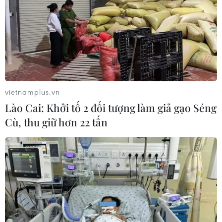
vietnamplus.vn
Lào Cai: Khởi tố 2 đối tượng làm giả gạo Séng
Cù, thu giữ hơn 22 tấn