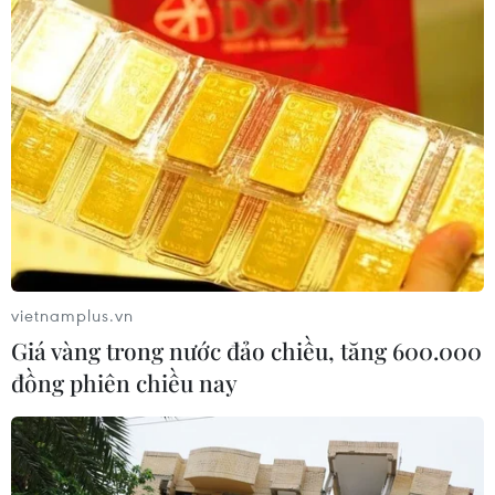
giềng
10/08/2026 14:40
900 triệu người trên thế giới hứng
chịu tháng 7 nóng nhất lịch sử
10/08/2026 13:37
Hy Lạp nỗ lực dập tắt đám cháy rừng
mới gần Athens
vietnamplus.vn
10/08/2026 12:14
Giá vàng trong nước đảo chiều, tăng 600.000
đồng phiên chiều nay
Philippines hỗ trợ các cộng đồng bị
ảnh hưởng thời tiết cực đoan
10/08/2026 10:40