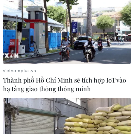
Mưa rào và dông khắp các vùng trong cả
nước ngày cuối tuần
vietnamplus.vn
17/06/2018 01:16
Thành phố Hồ Chí Minh sẽ tích hợp IoT vào
Do ảnh hưởng của rãnh áp thấp còn hoạt động mạnh
hạ tầng giao thông thông minh
kết hợp với hội tụ gió trên cao nên đêm nay ở Bắc Bộ và
Bắc Trung Bộ tiếp tục có mưa rào và dông, Tây Nguyên
và Nam Bộ có mưa, mưa vừa, có nơi mưa to.