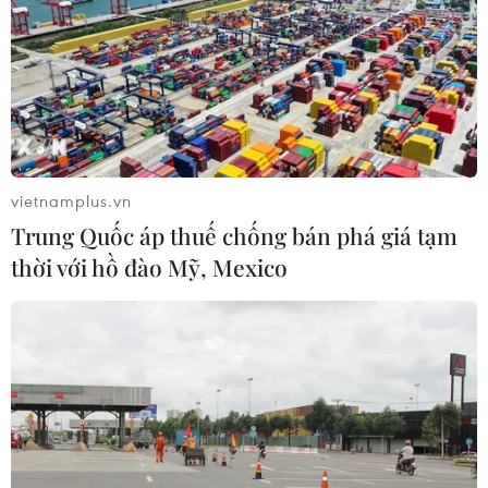
(TTXVN/Vietnam+)
vietnamplus.vn
Trung Quốc áp thuế chống bán phá giá tạm
thời với hồ đào Mỹ, Mexico
#Áo mưa
#Nhiệt độ
#Độ ẩm
#Tố lốc
#Mưa đá
#Tin tức
#Tin tức mới nhất
#Tin tức 24h
#Tin tức mới nhất trong ngày
#Tin tức thời sự
#Tin tức