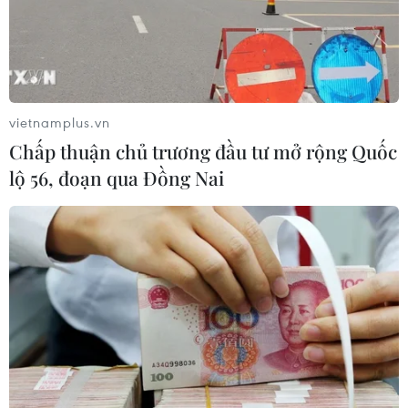
#Tin hot
#Vietnam
#Plus
#VietnamPlus
#Hà Nội
#Đà Nẵng
#Từa Thiên-Huế
TP. Đà Nẵng
TP. Hà Nội
TP. Huế
vietnamplus.vn
Chấp thuận chủ trương đầu tư mở rộng Quốc
Theo dõi VietnamPlus
lộ 56, đoạn qua Đồng Nai
TIN LIÊN QUAN