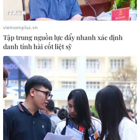
Quảng Trị: Mưa lớn gây ngập cục bộ,
tiềm ẩn nguy cơ lũ quét, sạt lở đất
09/08/2026 09:37
vietnamplus.vn
Tập trung nguồn lực đẩy nhanh xác định
danh tính hài cốt liệt sỹ
Từ 10-11/8, Bắc Bộ và Trung Bộ có
nơi nắng nóng gay gắt trên 37 độ C
09/08/2026 07:57
Cháy rừng nghiêm trọng tại Canada,
cảnh báo lũ quét ở Đông Nam nước
Mỹ
09/08/2026 06:28