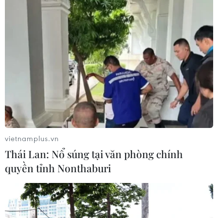
Cà Mau: Sạt lở gần 30m đất ven sông làm
sụp 6 nhà dân
16/06/2018 14:18
Vào lúc 1 giờ ngày 16/6, tại khóm 8, thị trấn Năm Căn,
huyện Năm Căn, tỉnh Cà Mau đã xảy ra sạt lở đất làm
sụp sáu nhà dân, ước thiệt hại tài sản khoảng 800 triệu
đồng.
vietnamplus.vn
Thái Lan: Nổ súng tại văn phòng chính
quyền tỉnh Nonthaburi