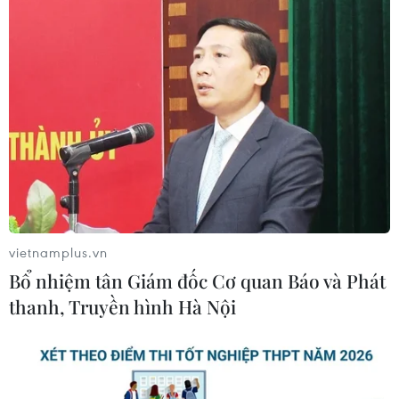
vài nơi, gió nhẹ. Trong cơn dông có khả năng
xảy ra tố, lốc, mưa đá và gió giật mạnh, độ ẩm
từ 60-96%. Nhiệt độ thấp nhất từ 23-26 độ C.
Thủ đô Hà Nội nhiều mây, đêm có mưa rào và
rải rác có dông; sau có mưa rào vài nơi, gió nhẹ.
Trong cơn dông có khả năng xảy ra gió giật
mạnh, độ ẩm từ 60 - 95%. Nhiệt độ thấp nhất từ
24 - 27 độ C.
Các tỉnh từ Thanh Hóa đến Thừa Thiên-Huế
vietnamplus.vn
mây thay đổi, đêm có mưa rào và dông vài nơi,
Bổ nhiệm tân Giám đốc Cơ quan Báo và Phát
riêng phía Bắc có mưa rào và dông rải rác, gió
thanh, Truyền hình Hà Nội
Tây Nam cấp 2-3. Trong cơn dông có khả năng
xảy ra tố, lốc, mưa đá và gió giật mạnh, độ ẩm
từ 58-95%. Nhiệt độ thấp nhất từ 24-27 độ C.