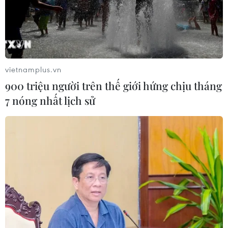
Bão Dolphin đổ bộ Trung Quốc,
hàng trăm nghìn người phải sơ tán
09/08/2026 14:11
vietnamplus.vn
900 triệu người trên thế giới hứng chịu tháng
Thành phố Hồ Chí Minh xuất hiện
7 nóng nhất lịch sử
mưa dông trên diện rộng
09/08/2026 13:14
Hà Nội: Xử lý dứt điểm 3 vụ việc vi
phạm tại hồ Đồng Đò trước 30/9
09/08/2026 12:49