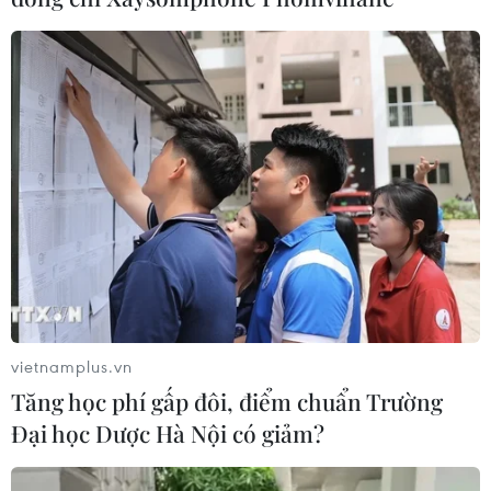
có mưa và dông
16/06/2018 11:00
Theo dự báo, đêm 16/6 các khu vực trong cả nước đều
có mưa và dông; Bắc Bộ, Bắc Trung Bộ, Tây Nguyên và
Nam Bộ đề phòng khả năng xảy ra tố, lốc, mưa đá và
gió giật mạnh.
vietnamplus.vn
Tăng học phí gấp đôi, điểm chuẩn Trường
Đại học Dược Hà Nội có giảm?