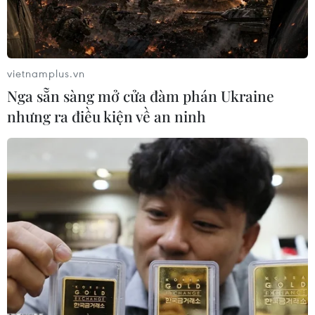
vietnamplus.vn
Nga sẵn sàng mở cửa đàm phán Ukraine
nhưng ra điều kiện về an ninh
Chùm ảnh đường đi và vị trí của áp thấp nhiệt đới. (Nguồn:
nchmf.gov)
Trung tâm Dự báo Khí tượng Thủy văn Quốc gia
cho biết, chiều 17/6, trên rãnh áp thấp có trục
19-21 độ vĩ Bắc một vùng áp thấp đã mạnh lên
thành áp thấp nhiệt đới.