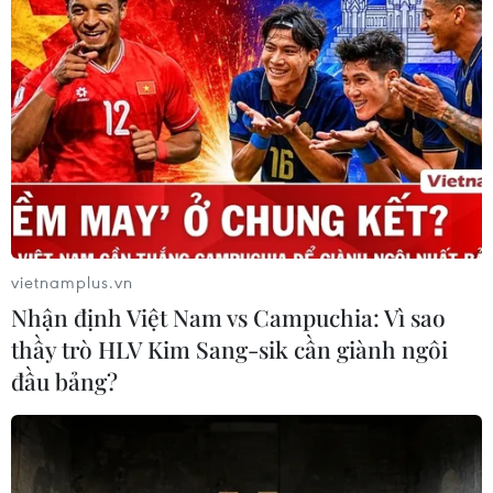
điểm của doanh nghiệp thực phẩm
Ba Lan
06/08/2026 14:03
Lâm Đồng vào cao điểm vụ cá Nam,
ngư dân phấn khởi vươn khơi
06/08/2026 09:06
vietnamplus.vn
Giá dầu tăng khi nhà đầu tư thận
Nhận định Việt Nam vs Campuchia: Vì sao
trọng trước tình hình Trung Đông
thầy trò HLV Kim Sang-sik cần giành ngôi
06/08/2026 09:03
đầu bảng?
Giá vàng tăng phiên thứ tư liên tiếp,
chạm mức cao nhất trong 7 tuần