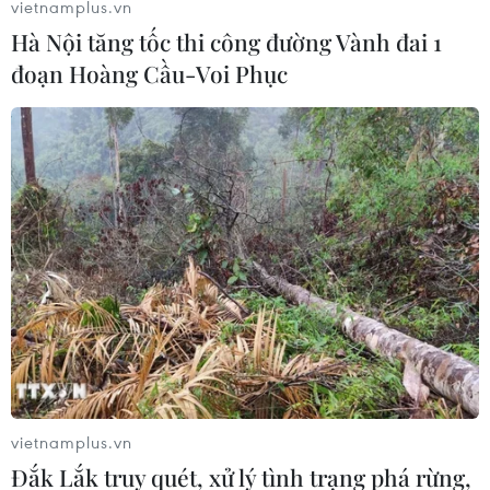
vietnamplus.vn
số sản phẩm nhôm từ Trung Quốc
Hà Nội tăng tốc thi công đường Vành đai 1
07/06/2019 10:54
đoạn Hoàng Cầu-Voi Phục
Bộ trưởng Bộ Công Thương vừa ban hành Quyết định số
1480/QĐ-BCT về việc áp dụng biện pháp chống bán
phá giá tạm thời đối với một số sản phẩm bằng nhôm
có xuất xứ từ Trung Quốc.
vietnamplus.vn
Đắk Lắk truy quét, xử lý tình trạng phá rừng,