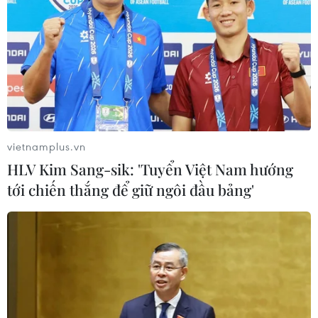
vietnamplus.vn
HLV Kim Sang-sik: 'Tuyển Việt Nam hướng
tới chiến thắng để giữ ngôi đầu bảng'
Bộ Công Thương điều tra chống bán phá
giá với ván gỗ công nghiệp
19/06/2019 04:30