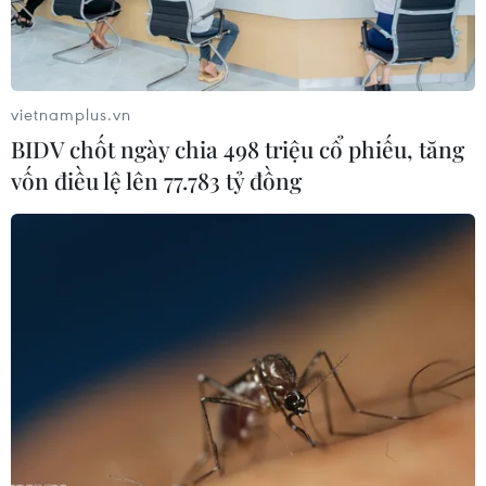
vietnamplus.vn
BIDV chốt ngày chia 498 triệu cổ phiếu, tăng
vốn điều lệ lên 77.783 tỷ đồng
#chống bán phá giá tạm thời
#thép phủ màu
#tôn màu
#xuất xứ từ Trung Quốc
#Bộ Công Thương
Hàn Quốc
Trung Quốc
Theo dõi VietnamPlus