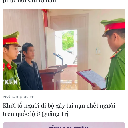
Đưa gốm sứ Bình Dương vào mạng
lưới thủ công sáng tạo thế giới
05/08/2026 11:53
Xuất khẩu gạo Thái Lan giảm gần
19% trong nửa đầu năm 2026
05/08/2026 11:36
Trung Quốc sẽ đáp trả các biện pháp
hạn chế của Mỹ
vietnamplus.vn
05/08/2026 11:01
Khởi tố người đi bộ gây tai nạn chết người
trên quốc lộ ở Quảng Trị
Phê duyệt Điều chỉnh Quy hoạch