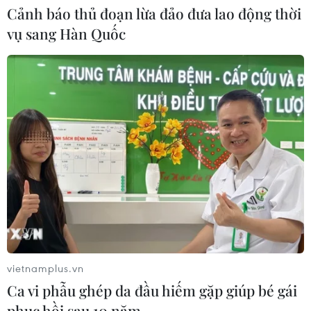
Cảnh báo thủ đoạn lừa đảo đưa lao động thời
Giá vàng ngày 6/8: Bảng giá tại các
vụ sang Hàn Quốc
công ty vàng bạc đá quý
06/08/2026 01:54
Giá dầu thô biến động nhẹ khi triển
vọng đàm phán Trung Đông vẫn khó
đoán
06/08/2026 00:26
Giá vàng thế giới tăng mạnh nhất kể
từ tháng Hai
06/08/2026 00:26
vietnamplus.vn
Ca vi phẫu ghép da đầu hiếm gặp giúp bé gái
phục hồi sau 10 năm