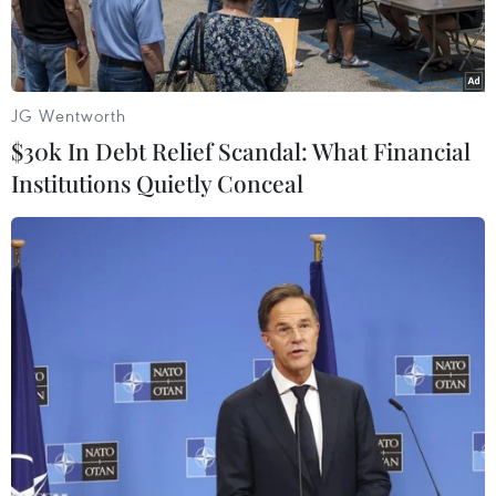
JG Wentworth
$30k In Debt Relief Scandal: What Financial
Institutions Quietly Conceal
Hành vi bán phá giá tiếp tục gây ra sức ép đáng kể cho các chỉ
số hoạt động của ngành sản xuất trong nước. (Ảnh chỉ mang
tính minh họa. Nguồn: Đức Duy/Vietnam+)
Ngày 18/6, Bộ Công Thương đã ban hành Quyết