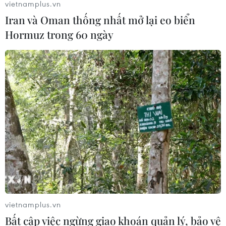
vietnamplus.vn
Iran và Oman thống nhất mở lại eo biển
Hormuz trong 60 ngày
vietnamplus.vn
Bất cập việc ngừng giao khoán quản lý, bảo vệ