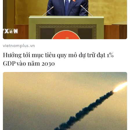
Bộ Công Thương vừa ban hành Quyết định về tiến hành
điều tra áp dụng biện pháp chống bán phá giá đối với
một số sản phẩm ván gỗ công nghiệp có xuất xứ từ Thái
Lan và Malaysia nhập khẩu vào Việt Nam.
vietnamplus.vn
Hướng tới mục tiêu quy mô dự trữ đạt 1%
GDP vào năm 2030