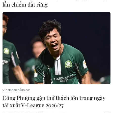
lấn chiếm đất rừng
Thủy sản Minh Phú lên tiếng về thông tin
tránh thuế chống bán phá giá
07/06/2019 11:27
Tập đoàn Thủy sản Minh Phú hiện là doanh nghiệp xuất
khẩu tôm lớn nhất của Việt Nam, sản lượng xuất khẩu
năm 2018 đạt trên 67.000 tấn .
vietnamplus.vn
Công Phượng gặp thử thách lớn trong ngày
tái xuất V-League 2026/27