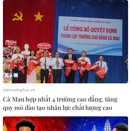
vietnamplus.vn
Cà Mau hợp nhất 4 trường cao đẳng, tăng
quy mô đào tạo nhân lực chất lượng cao
TIN CÙNG CHUYÊN MỤC
Việt Nam tiếp tục là thị trường trọng