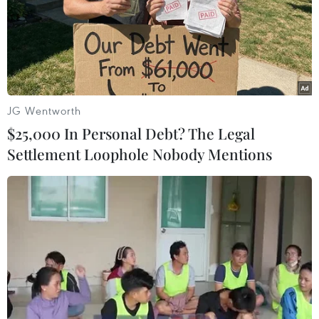
#nhân quyền
#kinh doanh
Malaysia
Theo dõi VietnamPlus
JG Wentworth
$25,000 In Personal Debt? The Legal
Settlement Loophole Nobody Mentions
TIN LIÊN QUAN