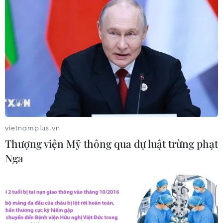
Thủ tướng Thái Lan chỉ đạo khẩn sau
vụ xả súng tại trường học
07/08/2026 06:37
Thái Lan: Xả súng gây thương vong
tại trường học ở Nonthaburi
07/08/2026 05:12
vietnamplus.vn
Thượng viện Mỹ thông qua dự luật trừng phạt
Nga
Xây dựng Cộng đồng ASEAN tự
cường, sáng tạo, lấy người dân làm
trung tâm
06/08/2026 23:55