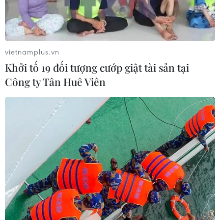
vietnamplus.vn
Khởi tố 19 đối tượng cướp giật tài sản tại
Công ty Tân Huê Viên
Sự hội nhập kinh tế của ASEAN thúc đẩy
hệ thống tài chính độc lập của khu vực
28/06/2025 12:33
Chuyên gia Malaysia cho rằng sự hội nhập kinh tế sâu
rộng giữa các thành viên ASEAN sẽ thúc đẩy xây dựng
hệ thống tài chính độc lập của khu vực, duy trì sự ổn
định giá trị đồng nội tệ Đông Nam Á.