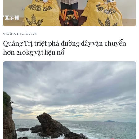
vietnamplus.vn
Quảng Trị triệt phá đường dây vận chuyển
hơn 210kg vật liệu nổ
TIN CÙNG CHUYÊN MỤC
Bạo lực súng đạn đặt ra thách thức