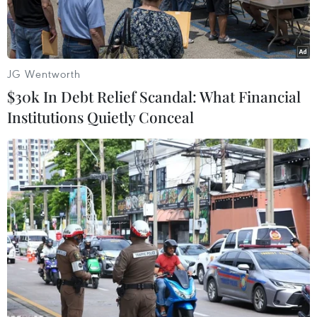
trẻ em gái.
JG Wentworth
$30k In Debt Relief Scandal: What Financial
Institutions Quietly Conceal
Phụ nữ ngày càng tham gia vào nhiều lĩnh vực sản xuất và
đóng vai trò quan trọng. (Ảnh: TTXVN)
Ngày 30/6, Ủy ban liên chính phủ ASEAN về
Nhân quyền (AICHR) đã tổ chức hội thảo khu