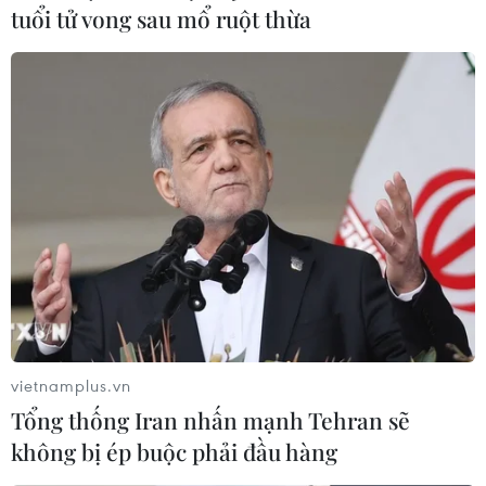
tuổi tử vong sau mổ ruột thừa
Tại Việt Nam, vấn đề bình đẳng giới luôn được Đảng,
Nhà nước xác định là một trong các mục tiêu to lớn và
luôn quan tâm thực hiện trong suốt quá trình xây dựng,
phát triển đất nước.
vietnamplus.vn
Tổng thống Iran nhấn mạnh Tehran sẽ
không bị ép buộc phải đầu hàng