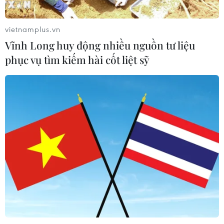
khoa học
05/08/2026 23:43
vietnamplus.vn
Vĩnh Long huy động nhiều nguồn tư liệu
phục vụ tìm kiếm hài cốt liệt sỹ
Thái Lan: Lạm phát hạ nhiệt nhưng
tiếp tục chịu sức ép từ giá năng
lượng
05/08/2026 22:59
Việt Nam-Lào đẩy mạnh hợp tác toàn
diện về quốc phòng
05/08/2026 14:58
Thường trực Ban Bí thư Trần Cẩm Tú
tiếp Đại sứ Singapore Rajpal Singh