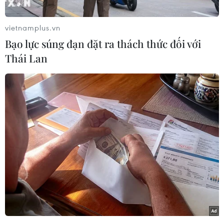
vực nhằm thúc đẩy các hoạt động kinh doanh và
nhân quyền mang tính bao trùm về bình đẳng
vietnamplus.vn
giới.
Bạo lực súng đạn đặt ra thách thức đối với
Hội thảo do Malaysia, nước Chủ tịch ASEAN
Thái Lan
2025, chủ trì và diễn ra trong hai ngày.
Theo Bộ Ngoại giao nước chủ nhà, với chủ đề
"Hội thảo khu vực (ASEAN) về quan điểm (bình
đẳng) giới trong kinh doanh và nhân quyền,”
các đại biểu tập trung vào việc xây dựng khuôn
khổ giải quyết các thách thức về giới và việc
phân biệt đối xử về mặt cấu trúc và văn hóa,
đồng thời tăng cường bảo vệ quyền cho phụ nữ
và trẻ em gái.
Hội thảo cũng rà soát việc thực hiện các nguyên
tắc của Liên hợp quốc về kinh doanh và nhân