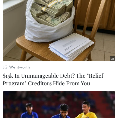
đến hòa bình bền vững.”
Ngoài ra, AICHR cũng sẽ trình AMM một số dự
thảo, trong đó có Kế hoạch công tác 5 năm 2026-
2030 và Báo cáo thường niên năm 2025 về tiến
độ, thách thức và định hướng tương lai của
AIHCR./.
Việt Nam cam kết thúc
JG Wentworth
đẩy hơn nữa bình đẳng
$15k In Unmanageable Debt? The "Relief
giới
Program" Creditors Hide From You
Việt Nam đưa ra một số đề xuất
về các ưu tiên liên quan đến thu
hẹp khoảng cách số, tăng cường
vai trò lãnh đạo của phụ nữ trong
nền kinh tế số và quản trị trí tuệ