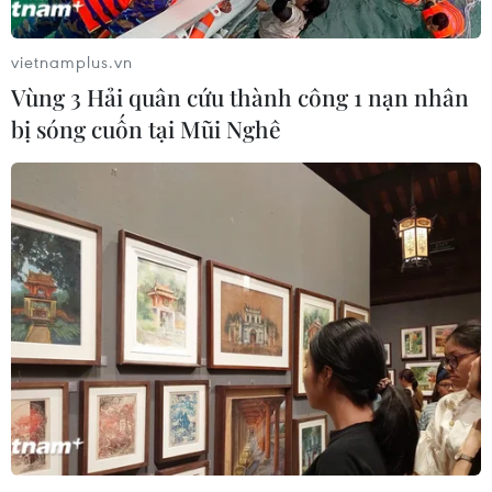
vietnamplus.vn
Vùng 3 Hải quân cứu thành công 1 nạn nhân
bị sóng cuốn tại Mũi Nghê
Việt Nam hiện thức hóa cam kết thúc đẩy
bình đẳng giới và trao quyền cho phụ nữ
29/11/2024 07:52
Việt Nam được đánh giá là một trong các quốc gia
Đông Nam Á có tốc độ khắc phục khoảng cách giới
nhanh nhất trong vòng 30 năm trở lại đây, quyền bình