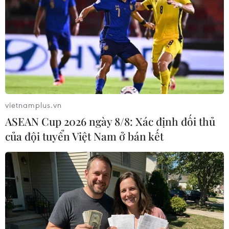
nhân tạo
(TTXVN/Vietnam+)
vietnamplus.vn
ASEAN Cup 2026 ngày 8/8: Xác định đối thủ
của đội tuyển Việt Nam ở bán kết
#Hội nghị ASEAN
#Bình đẳng giới
#AICHR