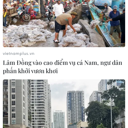
hưởng
05/08/2026 01:41
Mưa lũ, sạt lở tại Sri Lanka khiến 5
người thiệt mạng
04/08/2026 23:09
vietnamplus.vn
Lâm Đồng vào cao điểm vụ cá Nam, ngư dân
phấn khởi vươn khơi
Thời tiết ngày 5/8: Bắc Bộ tiếp tục
mưa lớn, nguy cơ lũ quét và sạt lở đất
gia tăng
04/08/2026 23:08
Italy: Hai trận động đất liên tiếp làm
rung chuyển khu vực gần tháp