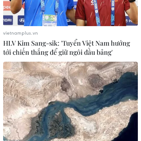
Sydney.
vietnamplus.vn
HLV Kim Sang-sik: 'Tuyển Việt Nam hướng
tới chiến thắng để giữ ngôi đầu bảng'
Khói mù tại khu vực Cầu Cảng ở Sydney (Australia), ngày
13/9/2023. (Ảnh: AFP/TTXVN)
Ngày 19/2, nhà chức trách bang New South
Wales của Australia cho biết đã phát hiện thêm