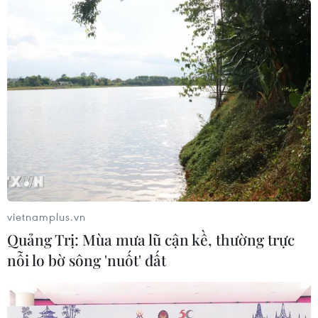
vietnamplus.vn
Quảng Trị: Mùa mưa lũ cận kề, thường trực
nỗi lo bờ sông 'nuốt' đất