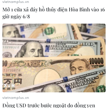
Lực lượng cứu hộ Australia đã giải cứu 2 người bị kẹt
vietnamplus.vn
trong ôtô tại ngoại ô thành phố Sydney, đồng thời
Mở 1 cửa xả đáy hồ thủy điện Hòa Bình vào 16
khuyến cáo người dân không đi xe qua dòng nước lũ.
giờ ngày 6/8
vietnamplus.vn
Đồng USD trước bước ngoặt do đồng yen