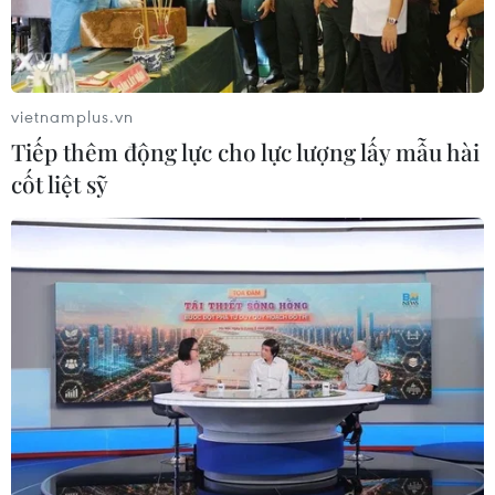
vietnamplus.vn
Tiếp thêm động lực cho lực lượng lấy mẫu hài
cốt liệt sỹ
Australia: Bão đổ bộ gây lũ quét, sân bay
Sydney gián đoạn hoạt động
24/12/2023 14:31
Cơn bão đổ bộ khiến Sân bay Sydney và nhiều tuyến
đường xung quanh sân bay bị ngập lụt; nhiều chuyến
bay đã phải chuyển hướng hoặc bị hoãn để đảm bảo
an toàn cho hành khách.