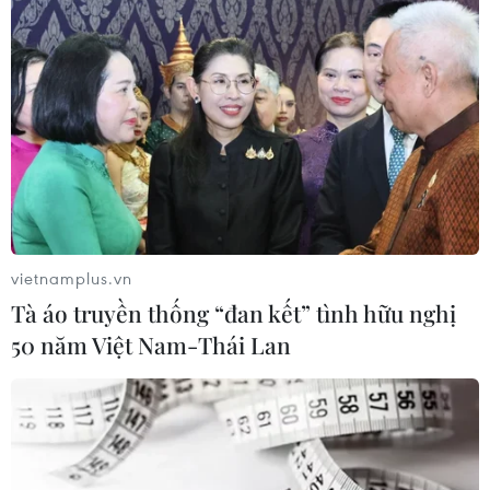
mắc các bệnh do vi khuẩn.
(TTXVN/Vietnam+)
vietnamplus.vn
Tà áo truyền thống “đan kết” tình hữu nghị
50 năm Việt Nam-Thái Lan
#ô nhiễm
#amiăng
#New South Wales
#Sydney