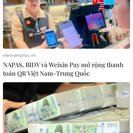
vietnamplus.vn
NAPAS, BIDV và Weixin Pay mở rộng thanh
toán QR Việt Nam-Trung Quốc
TIN CÙNG CHUYÊN MỤC
Bão Dolphin hướng vào miền Đông
Trung Quốc, cảnh báo mưa lớn trên