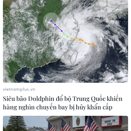
#Biển Đông
#Rét hại
#Rét đậm
#Không khí lạnh
Theo dõi VietnamPlus
vietnamplus.vn
Siêu bão Doldphin đổ bộ Trung Quốc khiến
hàng nghìn chuyến bay bị hủy khẩn cấp
TIN CÙNG CHUYÊN MỤC