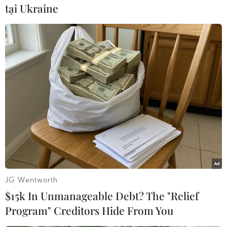
đêm có mưa vài nơi. Gió đông bắccấp 3. Nhiệt
tại Ukraine
độ thấp nhất từ 15-18 độ, nhiệt độ cao nhất từ
24-27 độ C.
Nam Bộ mây thay đổi, ngày nắng, đêm có mưa
rào vài nơi. Gió đông bắc cấp 3.Nhiệt độ thấp
nhất từ 22-25 độ, cao nhất từ 29-32 độ C./.
Thu Phương (TTXVN/Vietnam+)
JG Wentworth
$15k In Unmanageable Debt? The "Relief
Program" Creditors Hide From You