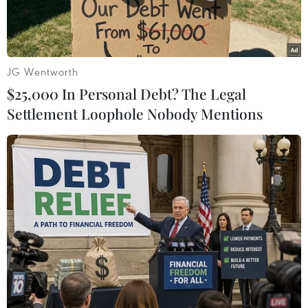
dải mây kéo đến miền Bắc vàgiữ hơi ấm lại trên
mặt đất.
Thêm vào đó, hình thái thời tiết đêm giá rét,
JG Wentworth
trưa chiều hửng nắng, trời hanhkhô cũng khiến
$25,000 In Personal Debt? The Legal
cảm giác rét buốt bớt dần đi. Trong khi đó, Tây
Settlement Loophole Nobody Mentions
Nguyên và Nam Bộduy trì nền nhiệt độ ổn định
từ 27-30 độ, ban đêm tiết trời se lạnh khoảng
dưới20 độ C.
Vùng biển ngoài khơi Trung Bộ và Nam Bộ do
ảnh hưởng của không khí lạnh nêntiếp tục có
gió đông bắc mạnh cấp 6, giật trên cấp 6, biển
động.
Khu vực bắc và giữa Biển Đông (bao gồm cả