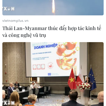
vietnamplus.vn
Thái Lan-Myanmar thúc đẩy hợp tác kinh tế
và công nghệ vũ trụ
TIN CÙNG CHUYÊN MỤC
Ca vi phẫu ghép da đầu hiếm gặp
giúp bé gái phục hồi sau 10 năm
06/08/2026 07:15