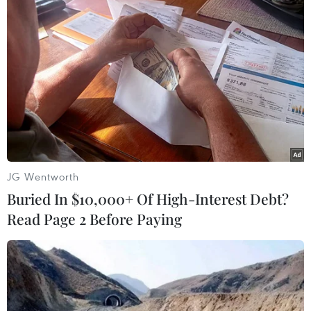
Trong các phiên tòa trước đó, dù bị khởi tố, bác
sỹ Hoàng Công Lương vẫn tham gia khám chữa
bệnh tại Đơn nguyên thận nhân tạo của bệnh
viện./.
(Vietnam+)
JG Wentworth
Buried In $10,000+ Of High-Interest Debt?
Read Page 2 Before Paying