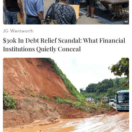
JG Wentworth
$30k In Debt Relief Scandal: What Financial
Institutions Quietly Conceal
Bác sỹ Hoàng Công Lương. (Ảnh: PV/Vietnam+)
Sở Y tế tỉnh Hòa Bình vừa ra quyết định thu hồi
chứng chỉ hành nghề khám bệnh, chữa bệnh
với bác sỹ Hoàng Công Lương - Bệnh viện đa
khoa tỉnh Hòa Bình.