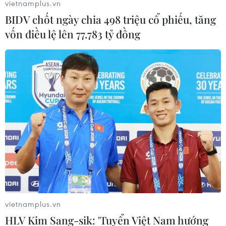
vietnamplus.vn
BIDV chốt ngày chia 498 triệu cổ phiếu, tăng
vốn điều lệ lên 77.783 tỷ đồng
Chánh án TAND Tối cao nói gì về vụ xét xử
bác sỹ Hoàng Công Lương?
30/05/2018 06:08
Chánh án Nguyễn Hòa Bình cho biết: “Tôi chưa có
thông tin Tòa án thành phố Hòa Bình sẽ làm gì. Vụ án
chỉ còn hai ngày nữa thôi, phóng viên hãy tin là có kết
luận tốt."
vietnamplus.vn
HLV Kim Sang-sik: 'Tuyển Việt Nam hướng