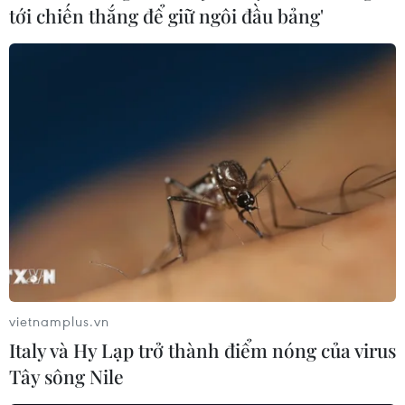
tới chiến thắng để giữ ngôi đầu bảng'
Hình ảnh người dân mặc áo xanh trong
phiên xử bác sỹ Hoàng Công Lương
05/06/2018 08:30
Tại phiên tòa ngày 5/6 rất nhiều người dân tới dự đã
mặc đồng phục áo màu xanh - màu áo mà bác sỹ
vietnamplus.vn
Hoàng Công Lương đã mặc trong suốt thời gian diễn ra
Italy và Hy Lạp trở thành điểm nóng của virus
các phiên tòa xét xử.
Tây sông Nile