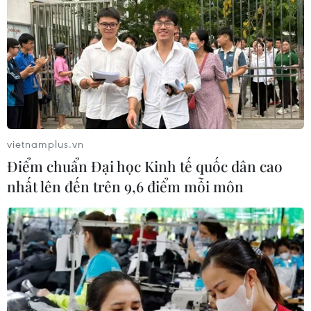
Quy định chức năng, nhiệm vụ,
quyền hạn và cơ cấu tổ chức của Bộ Y
tế
08/08/2026 14:03
Phú Thọ làm rõ sự cố y khoa khiến bé
trai 8 tuổi tử vong sau mổ ruột thừa
vietnamplus.vn
08/08/2026 10:28
Điểm chuẩn Đại học Kinh tế quốc dân cao
nhất lên đến trên 9,6 điểm mỗi môn
Cuộc tìm kiếm và vá lại những 'trái
tim lỗi '
07/08/2026 04:03
Hà Nội cảnh báo về việc sử dụng tế