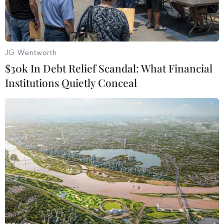
JG Wentworth
$30k In Debt Relief Scandal: What Financial
Institutions Quietly Conceal
Cán bộ, nhân viên Bệnh viện dã chiến 2.3 động viên nhau trước
khi lên đường làm nhiệm vụ tại Bentiu, Nam Sudan. (Ảnh:
Thanh Vũ/TTXVN)
Những ngày đầu năm Nhâm Dần 2022, Bệnh
viện dã chiến cấp 2 số 3 (BVDC 2.3) của lực