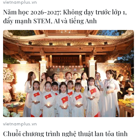
vietnamplus.vn
Năm học 2026-2027: Không dạy trước lớp 1,
đẩy mạnh STEM, AI và tiếng Anh
Bệnh viện dã chiến cấp 2 hoàn thành xuất
sắc nhiệm vụ tại Nam Sudan
29/06/2021 10:55
Các cán bộ, nhân viên Bệnh viện dã chiến cấp 2 số 2
cùng các sỹ quan của QĐND Việt Nam vô cùng tự hào
đã giữ trọn vẹn lời hứa trước anh linh của Bác trước khi
lên đường làm nhiệm vụ.
vietnamplus.vn
Chuỗi chương trình nghệ thuật lan tỏa tinh