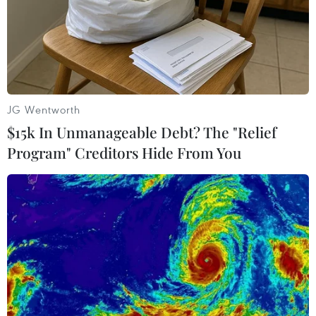
Chính phủ Việt Nam và Liên hợp quốc, với sự
tuyển chọn kỹ lưỡng của họ, họ đã cử những
bác sỹ, điều dưỡng tốt nhất đến Nam Sudan để
góp phần bảo vệ sự sống cho những nhân viên
Liên hợp quốc, những người đang giúp đỡ
người dân Nam Sudan."
JG Wentworth
$15k In Unmanageable Debt? The "Relief
Không chỉ bệnh nhân Bwangani Issac, tất cả các
Program" Creditors Hide From You
bệnh nhân sau quá trình điều trị đều bày tỏ
niềm hạnh phúc và sự hài lòng. Họ đã dành
những lời cảm ơn sâu sắc tới các cán bộ nhân
viên Khoa Ngoại nói riêng và Bệnh viện dã
chiến cấp 2 số 3 của Việt Nam nói chung cũng
như những tình cảm đặc biệt tới đất nước, con
người Việt Nam - những người đang góp phần
đem tới hạnh phúc cho người dân ở các quốc