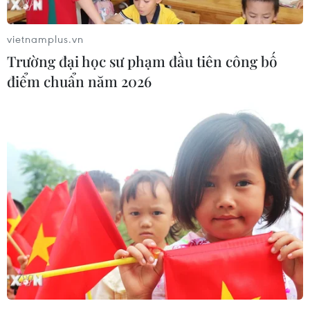
vietnamplus.vn
Trường đại học sư phạm đầu tiên công bố
Theo dõi VietnamPlus
điểm chuẩn năm 2026
TIN LIÊN QUAN