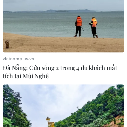
Những chiếc bánh chưng kỳ công của
người lính mũ nồi xanh Việt Nam
31/01/2022 09:31
Những chiến sỹ mũ nồi xanh Việt Nam tại Nam Sudan
phải đi xa tới 900km để có được lá chuối gói bánh
chưng; thịt lợn và đậu xanh cũng rất kỳ công tìm kiếm
bởi người Nam Sudan không ăn thịt lợn.
vietnamplus.vn
Đà Nẵng: Cứu sống 2 trong 4 du khách mất
tích tại Mũi Nghê