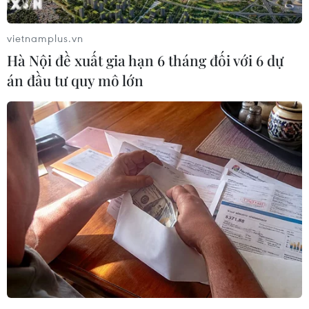
lượng gìn giữ hòa bình Việt Nam đã thực hiện
thành công liên tiếp 4 ca phẫu thuật cho những
vietnamplus.vn
bệnh nhân là cán bộ, nhân viên Liên hợp quốc
Hà Nội đề xuất gia hạn 6 tháng đối với 6 dự
người Nam Sudan, qua đó tiếp tục khẳng định
án đầu tư quy mô lớn
đóng góp tích cực của Việt Nam đối với nhiệm
vụ gìn giữ hòa bình Liên hợp quốc nói chung và
cho đất nước Nam Sudan nói riêng.
Trong 4 ca phẫu thuật, có 3 trường hợp phẫu
thuật viêm ruột thừa đều là những trường hợp
được chẩn đoán đợt cấp của viêm ruột thừa
mạn, với triệu chứng lâm sàng không điển
hình.
Các bệnh nhân đều có triệu chứng đau hố chậu
phải trong thời gian dài khoảng một năm nay,
với nhiều đợt cấp tính. Họ đã đi khám bệnh