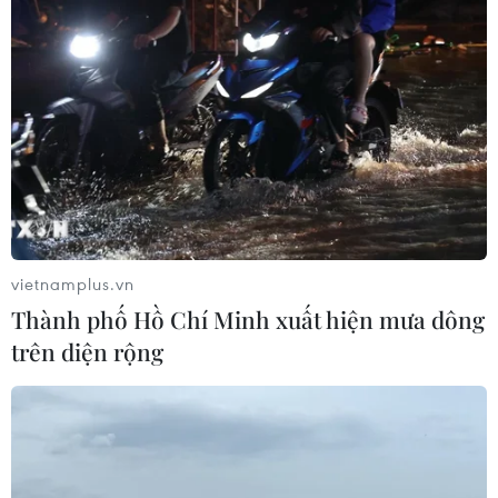
Đây là đợt huấn luyện theo yêu cầu của LHQ nhằm
trang bị cho các nhân viên y tế của Việt Nam chuẩn bị
tham gia hoạt động gìn giữ hòa bình LHQ những kiến
thức và kỹ năng cần thiết về chuyên môn y tế.
vietnamplus.vn
Thành phố Hồ Chí Minh xuất hiện mưa dông
trên diện rộng