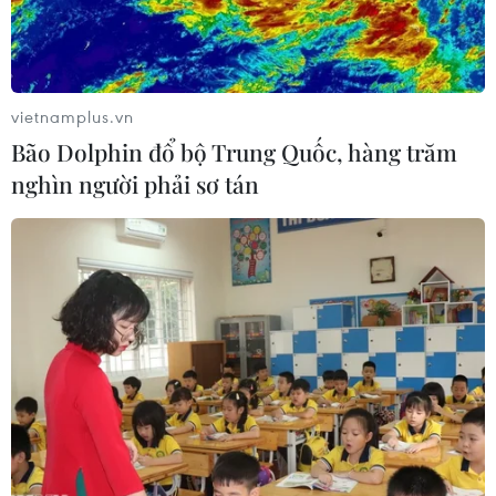
gia còn nhiều khó khăn như Nam Sudan./.
(TTXVN/Vietnam+)
vietnamplus.vn
Bão Dolphin đổ bộ Trung Quốc, hàng trăm
nghìn người phải sơ tán
#Bệnh viện dã chiến cấp 2
#mũ nồi xanh
#UNMISS
#liên hợp quốc
#món ăn việt nam
Nam Sudan