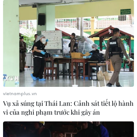
vietnamplus.vn
Vụ xả súng tại Thái Lan: Cảnh sát tiết lộ hành
Bệnh viện dã chiến cấp 2 số 4 Việt Nam
vi của nghi phạm trước khi gây án
huấn luyện chuyên môn y tế
10/11/2021 14:18