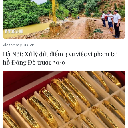
LHQ đánh giá cao đóng góp của Việt Nam
cho hoạt động gìn giữ hòa bình
vietnamplus.vn
22/02/2022 01:09
Hà Nội: Xử lý dứt điểm 3 vụ việc vi phạm tại
Phó Tổng Thư ký Liên hợp quốc nhấn mạnh Việt Nam
hồ Đồng Đò trước 30/9
đã điều quân tham gia Lực lượng gìn giữ hòa bình Liên
hợp quốc từ năm 2014 và kể từ đó, luôn có nhiều đóng
góp tích cực trong lĩnh vực này.