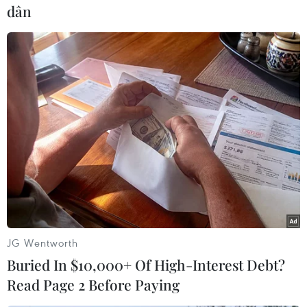
dân
(TTXVN)
JG Wentworth
Buried In $10,000+ Of High-Interest Debt?
#Luật dự trữ quốc gia
#Nghị định thi hành
Read Page 2 Before Paying
#Chính sách
Anh