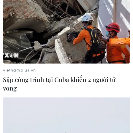
luật chống rửa tiền
04/08/2026 04:58
Xem thêm
vietnamplus.vn
Sập công trình tại Cuba khiến 2 người tử
CƠ QUAN CHỦ QUẢN: THÔNG TẤN XÃ VIỆT NAM
vong
Tổng Biên tập: TRẦN TIẾN DUẨN
Phó Tổng Biên tập: NGUYỄN THỊ TÁM, KHÚC THANH
THỦY
Sở hữu trí tuệ
Quy định sử dụng