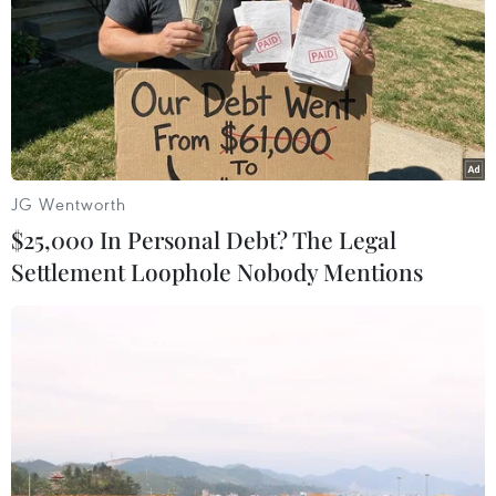
thêm thẩm quyền thuế quan cho ông
Trump
07/08/2026 00:33
Mỹ: Lãi suất thế chấp tăng lên mức
cao nhất kể từ tháng Bảy năm ngoái
07/08/2026 00:05
JG Wentworth
$25,000 In Personal Debt? The Legal
Settlement Loophole Nobody Mentions
Google Wallet cho phép phụ huynh
thiết lập số dư an toàn của con cái
06/08/2026 23:44
NAPAS và KiotViet hợp tác mở rộng
hệ sinh thái thanh toán VietQR