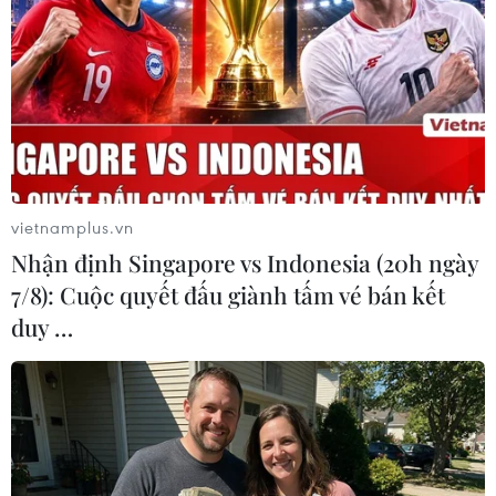
đạt 1.896.176 tỷ đồng, bằng 74,96% dự
toán
07/08/2026 06:21
Thanh Hóa công khai danh sách gần
880 đơn vị chậm đóng bảo hiểm
07/08/2026 01:49
vietnamplus.vn
Nhận định Singapore vs Indonesia (20h ngày
7/8): Cuộc quyết đấu giành tấm vé bán kết
Mỹ áp thuế 15% đối với nguyên liệu
duy …
quan trọng để sản xuất chip
07/08/2026 00:56
Đảng Cộng hòa đề xuất dự luật trao