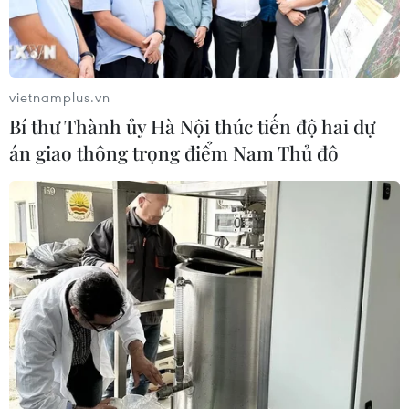
vietnamplus.vn
Bí thư Thành ủy Hà Nội thúc tiến độ hai dự
án giao thông trọng điểm Nam Thủ đô
TIN CÙNG CHUYÊN MỤC
Chuyển Bộ Công an thông tin 7 cá
nhân bán vàng không rõ nguồn gốc
08/08/2026 14:37