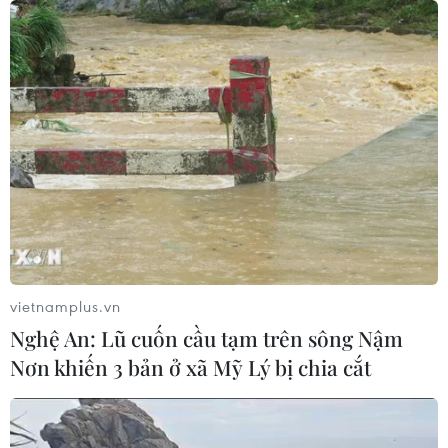
Bế mạc Hội thi lực lượng tham gia
bảo vệ an ninh, trật tự ở cơ sở giỏi
toàn quốc
07/08/2026 15:57
Khởi tố, truy nã 3 đối tượng hoạt
động nhằm lật đổ chính quyền nhân
dân
07/08/2026 13:51
vietnamplus.vn
Bảo mẫu tại cơ sở mầm non thừa
Nghệ An: Lũ cuốn cầu tạm trên sông Nậm
nhận hành vi bạo hành hai trẻ
Nơn khiến 3 bản ở xã Mỹ Lý bị chia cắt
07/08/2026 12:27