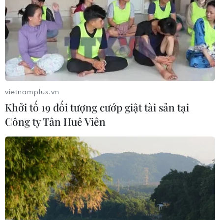
người trên quốc lộ ở Quảng Trị
06/08/2026 09:44
Khởi tố Chủ tịch Hội đồng quản trị,
Giám đốc Công ty cổ phần Mekolor
06/08/2026 09:06
vietnamplus.vn
Khởi tố 19 đối tượng cướp giật tài sản tại
Công ty Tân Huê Viên
Thêm một nhóm dàn cảnh cướp giật
tại khu Tân Huê Viên sa lưới
06/08/2026 05:57
Khẩn trường khám nghiệm
hiện trường, điều tra nguyên nhân