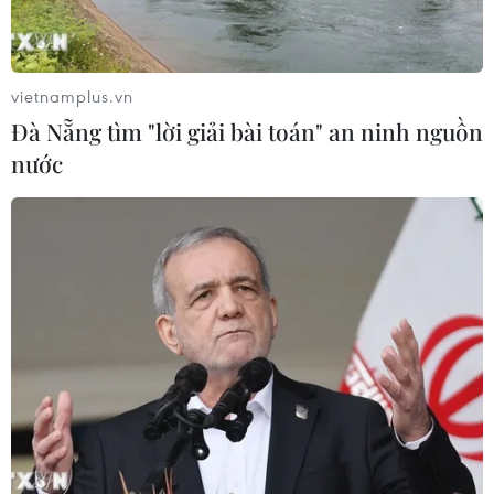
Khởi tố thêm 6 đối tượng vụ lập
vietnamplus.vn
khống hồ sơ bảo hiểm y tế ở Đắk Lắk
Đà Nẵng tìm "lời giải bài toán" an ninh nguồn
05/08/2026 14:55
nước
Vận chuyển quá cảnh hàng giả và
xâm phạm sở hữu trí tuệ diễn biến
phức tạp
05/08/2026 13:44
24 năm tù cho đôi vợ chồng tổ chức
“bay lắc” trong quán karaoke
05/08/2026 13:41