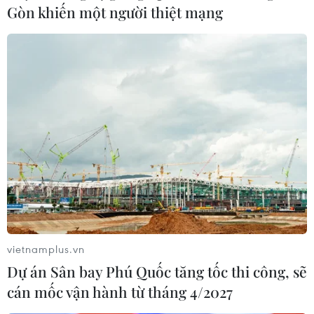
hiệu quả của công tác phòng, ngừa và đấu tranh chống
Gòn khiến một người thiệt mạng
mua bán người.
vietnamplus.vn
Dự án Sân bay Phú Quốc tăng tốc thi công, sẽ
cán mốc vận hành từ tháng 4/2027