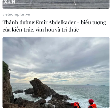
vietnamplus.vn
Thánh đường Emir Abdelkader - biểu tượng
của kiến trúc, văn hóa và tri thức
Cao Bằng: Phá thành công chuyên án mua
bán người dưới 16 tuổi
19/02/2023 11:56
Đứa trẻ này do 2 vợ chồng người Trung Quốc là Phùng
Lệ và Doãn Hiểu Long thuê 1 người phụ nữ Việt Nam
mang thai hộ; khi đang đưa bé vượt biên giới sang
Trung Quốc, bị các lực lượng chức năng bắt giữ.