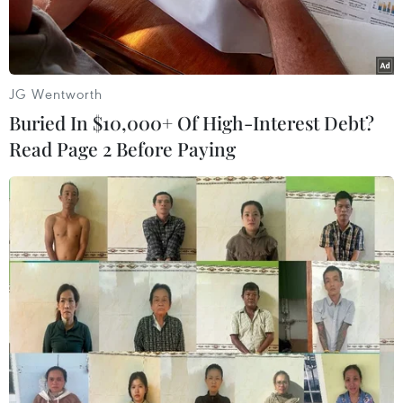
JG Wentworth
Buried In $10,000+ Of High-Interest Debt?
Read Page 2 Before Paying
Đối tượng Lê Bảo Tín làm việc với cơ quan công an. (Ảnh:
TTXVN phát)
Phòng Cảnh sát hình sự Công an tỉnh Nghệ An
vừa chủ trì phối hợp với các lực lượng liên quan