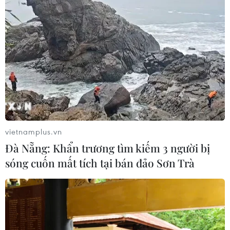
Phát hiện đối tượng tàng trữ trái
phép vũ khí quân dụng
07/08/2026 12:25
Tây Ninh cảnh báo giả mạo cơ quan
đăng ký kinh doanh để lừa đảo
doanh nghiệp
07/08/2026 08:38
vietnamplus.vn
Đà Nẵng: Khẩn trương tìm kiếm 3 người bị
Tiến "Bịp" hầu tòa trong vụ
sóng cuốn mất tích tại bán đảo Sơn Trà
án tổ chức sử dụng trái phép chất ma
túy
07/08/2026 04:40