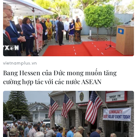
Theo hồ sơ vụ án, tháng 10/2012, Lê Văn Nhí đã cùng
với các đối tượng khác thực hiện hành vi lừa đảo một số
phụ nữ dưới 25 tuổi có nhu cầu đi xuất khẩu lao động ở
Malaysia để bán qua nước ngoài.
vietnamplus.vn
Bang Hessen của Đức mong muốn tăng
cường hợp tác với các nước ASEAN