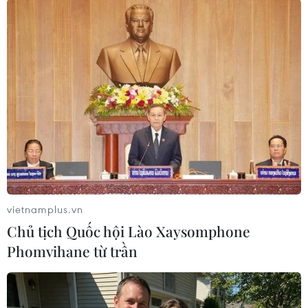
#Nghệ An
#Mua bán người
#Mua bán người dưới 16 tuổi
#Lừa đảo
#Cưỡng ép lao động
Nghệ An
vietnamplus.vn
Theo dõi VietnamPlus
Chủ tịch Quốc hội Lào Xaysomphone
Phomvihane từ trần