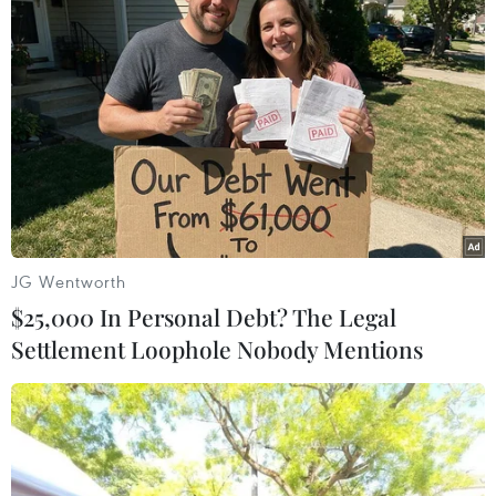
TIN LIÊN QUAN
JG Wentworth
$25,000 In Personal Debt? The Legal
Settlement Loophole Nobody Mentions
Bắt giữ đối tượng truy nã đặc biệt về tội
"Mua bán người"
01/12/2022 09:52