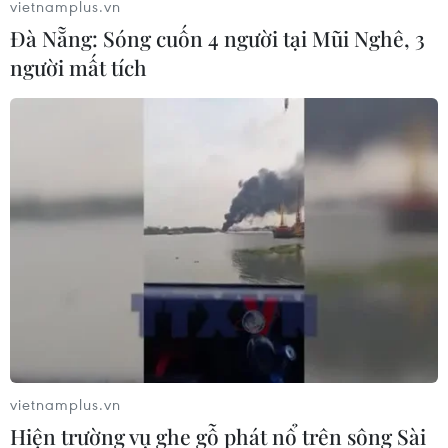
vietnamplus.vn
Đà Nẵng: Sóng cuốn 4 người tại Mũi Nghê, 3
người mất tích
Góp ý hoàn thiện pháp luật về phòng,
chống mua bán người
04/04/2023 07:47
vietnamplus.vn
Sau hơn 10 năm thi hành, Luật phòng, chống mua bán
Hiện trường vụ ghe gỗ phát nổ trên sông Sài
người đã bộc lộ một số bất cập, hạn chế, dẫn đến giảm