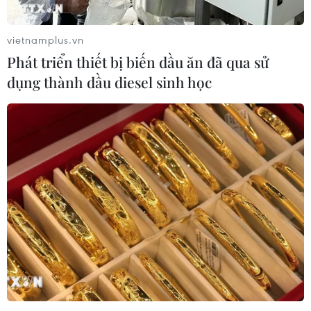
vietnamplus.vn
Cựu Trưởng ban quản lý chung cư
Phát triển thiết bị biến dầu ăn đã qua sử
lừa bán căn hộ tái định cư, chiếm
dụng thành dầu diesel sinh học
đoạt hơn 2 tỷ đồng
08/08/2026 13:41
Khởi tố 19 đối tượng cướp
giật tài sản tại Công ty Tân Huê Viên
08/08/2026 08:52
Tây Ninh ngăn chặn, xử lý nghiêm
các vụ việc xâm phạm quyền sở hữu
trí tuệ
08/08/2026 04:29