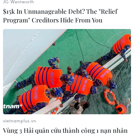
JG Wentworth
$15k In Unmanageable Debt? The "Relief
Program" Creditors Hide From You
#Tấn công khủng bố
#Đánh bom
#New York
#Do Thái
#Vũ khí
Anh
vietnamplus.vn
Vùng 3 Hải quân cứu thành công 1 nạn nhân