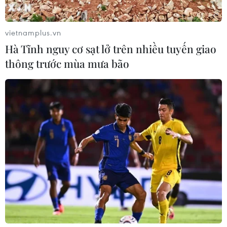
vietnamplus.vn
Hà Tĩnh nguy cơ sạt lở trên nhiều tuyến giao
thông trước mùa mưa bão
Khống chế đối tượng dùng súng
cướp ngân hàng tại Bình Dương
19/04/2023 03:59