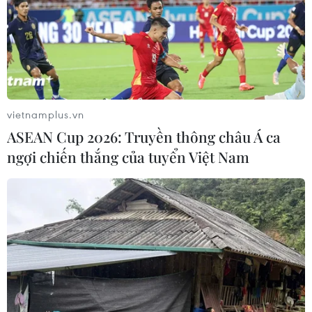
vietnamplus.vn
ASEAN Cup 2026: Truyền thông châu Á ca
ngợi chiến thắng của tuyển Việt Nam
TIN CÙNG CHUYÊN MỤC
Tây Ninh ngăn chặn, xử lý nghiêm
các vụ việc xâm phạm quyền sở hữu