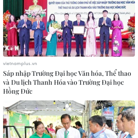
07/03/2023 12:51
Hà Vỹ Toàn - đối tượng bỏ trốn sau khi thực hiện vụ
cướp tại Phòng giao dịch Phú Lợi-Ngân hàng
Sacombank trên đường Phạm Thế Hiển, Thành phố Hồ
Chí Minh đã ra đầu thú và khai nhận hành vi phạm tội.
vietnamplus.vn
Sáp nhập Trường Đại học Văn hóa, Thể thao
và Du lịch Thanh Hóa vào Trường Đại học
Hồng Đức