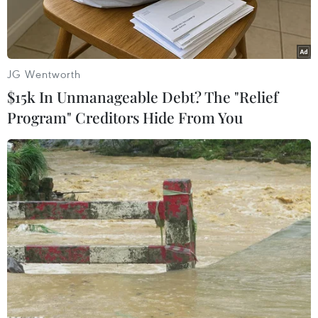
JG Wentworth
$15k In Unmanageable Debt? The "Relief
Program" Creditors Hide From You
Nghi phạm Lê Phú Cao khi bị bắt giữ. (Ảnh: TTXVN phát)
Theo Công an thành phố Đà Nẵng, khoảng 21
giờ 30 tối 21/4, lực lượng chức năng đã phối