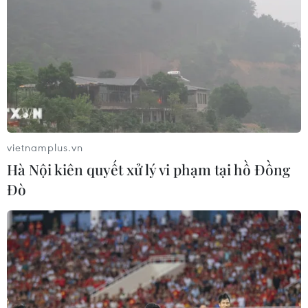
vietnamplus.vn
Hà Nội kiên quyết xử lý vi phạm tại hồ Đồng
Đò