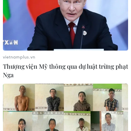
chức “bay lắc” tại Hà Nội
06/08/2026 03:46
Khởi tố thêm 6 đối tượng vụ lập
khống hồ sơ bảo hiểm y tế ở Đắk Lắk
05/08/2026 14:55
vietnamplus.vn
Thượng viện Mỹ thông qua dự luật trừng phạt
Nga
Vận chuyển quá cảnh hàng giả và
xâm phạm sở hữu trí tuệ diễn biến
phức tạp
05/08/2026 13:44
24 năm tù cho đôi vợ chồng tổ chức
“bay lắc” trong quán karaoke