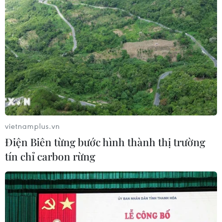
TIN LIÊN QUAN
vietnamplus.vn
Điện Biên từng bước hình thành thị trường
tín chỉ carbon rừng
Vụ dùng súng cướp ngân hàng ở TP.HCM:
Đối tượng còn lại ra đầu thú