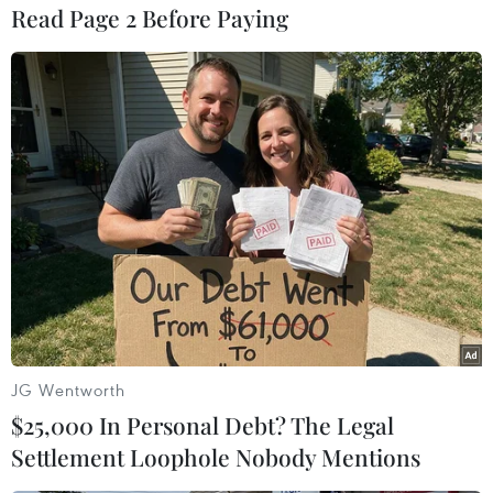
thu giữ được bộ áo quần và khẩu súng nhựa đối
Read Page 2 Before Paying
tượng sử dụng khi thực hiện vụ cướp và bỏ lại
ven một con đường ở quận Sơn Trà.
Đến chiều 21/4, lực lượng công an đã xác định
được thông tin về nhân thân đối tượng nghi vấn
và tiến hành truy bắt.
Hiện, cơ quan công an đang tiếp tục điều tra
làm rõ vụ việc và tiến hành khám xét để thu giữ
số tiền nghi phạm đã cướp./.
(TTXVN/Vietnam+)
JG Wentworth
$25,000 In Personal Debt? The Legal
Settlement Loophole Nobody Mentions