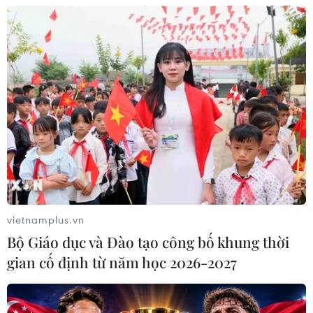
Khởi tố đối tượng giả danh Công an,
lừa đảo "chạy án" tại Đắk Lắk
06/08/2026 15:07
Cảnh sát khám xét nơi ở của Huấn
"Hoa Hồng"
06/08/2026 15:04
vietnamplus.vn
Bãi bỏ một số văn bản quy phạm
Bộ Giáo dục và Đào tạo công bố khung thời
pháp luật không còn phù hợp
gian cố định từ năm học 2026-2027
06/08/2026 09:59