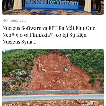
vietnamplus.vn
Nucleus Software và FPT Ra Mắt FinnOne
Neo® 9.0 và FinnAxia® 9.0 tại Sự Kiện
Nucleus Syna…
Lý do đối tượng mang vật giống súng đi
cướp ngân hàng ở Bình Dương
17/04/2023 11:00
Đối tượng Nguyễn Tấn Phát (sinh năm 1997) cho biết do
đang nợ 20 triệu đồng nên đã nảy sinh ý định thực hiện
vụ cướp ngân hàng tại Bình Dương để trả nợ và tiêu
xài.