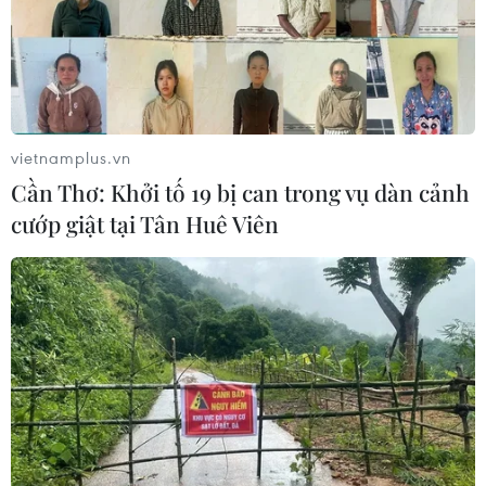
05/08/2026 13:41
Lập kênh TikTok khởi nghiệp, lừa
đảo chiếm đoạt 15 tỷ đồng
vietnamplus.vn
05/08/2026 11:36
Cần Thơ: Khởi tố 19 bị can trong vụ dàn cảnh
cướp giật tại Tân Huê Viên
Đắk Lắk: Án phạt nghiêm minh với
đối tượng phá hoại đoàn kết dân tộc
05/08/2026 09:58
Hà Nội xét xử ổ nhóm 50 đối tượng tổ
chức sử dụng ma túy trong quán
karaoke