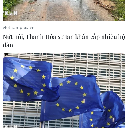
05/08/2026 09:38
Khởi tố người đàn ông xịt vòi cao áp
vietnamplus.vn
vào thợ tháo dỡ nhà sát vách
Nứt núi, Thanh Hóa sơ tán khẩn cấp nhiều hộ
05/08/2026 09:23
dân
Xem thêm
CƠ QUAN CHỦ QUẢN: THÔNG TẤN XÃ VIỆT NAM
Tổng Biên tập: TRẦN TIẾN DUẨN