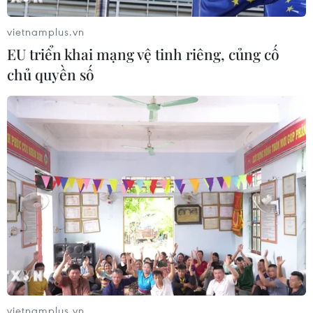
Phó Tổng Biên tập: NGUYỄN THỊ TÁM, KHÚC THANH
THỦY
vietnamplus.vn
EU triển khai mạng vệ tinh riêng, củng cố
Sở hữu trí tuệ
Quy định sử dụng
chủ quyền số
RSS
Hỗ trợ
Ngôn ngữ
TTXVN
Dịch vụ tin
Quảng cáo
Liên hệ
Giấy phép số: 1374/GP-BTTTT do Bộ Thông tin và Truyền thông
cấp ngày 11/9/2008.
Quảng cáo: Phó TBT Nguyễn Thị Tám: 093.5958688, Email:
tamvna@gmail.com
Điện thoại: (024) 39411349 - (024) 39411348, Fax: (024)
vietnamplus.vn