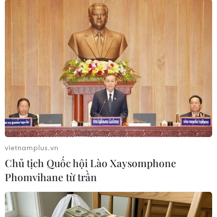
liên lạc chặt chẽ với các cơ quan chức năng sở
tại trong vụ việc này./.
(TTXVN/Vietnam+)
vietnamplus.vn
Chủ tịch Quốc hội Lào Xaysomphone
Phomvihane từ trần