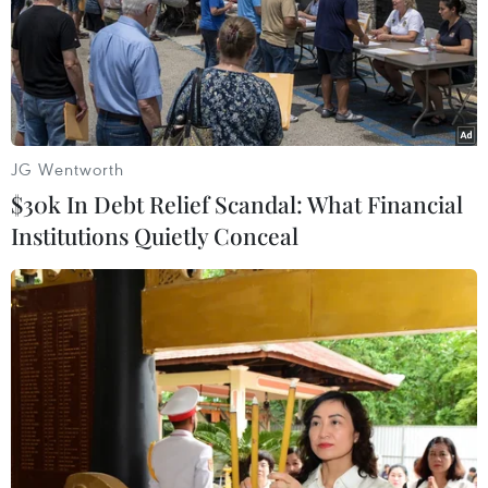
JG Wentworth
$30k In Debt Relief Scandal: What Financial
Institutions Quietly Conceal
Thông tin chính thức về tình hình người
Việt sau vụ tấn công ở Bỉ
25/03/2016 13:19