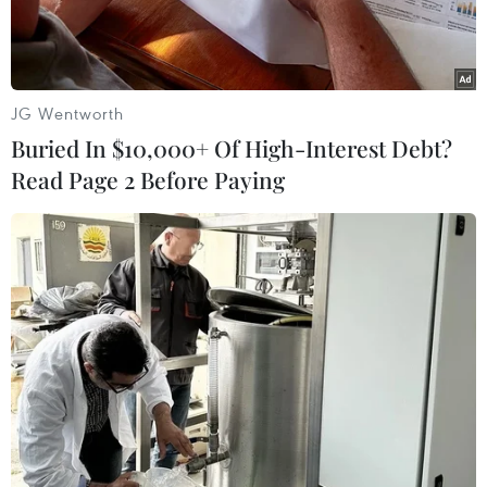
JG Wentworth
Buried In $10,000+ Of High-Interest Debt?
Read Page 2 Before Paying
Nghi phạm (trái) vụ sát hại một nữ du học sinh Việt Nam (phải)
tại Geluwe, tỉnh Tây Flanders (Bỉ). (Ảnh: Krant van
Westvlaanderen/TTXVN)
Ngày 9/11, Thẩm phán điều tra thị trấn Ypres đã
ra lệnh bắt giữ một nghi phạm trong vụ giết
người phụ nữ Việt Nam ở thị trấn Geluwe, tỉnh
Tây Flanders của Bỉ.