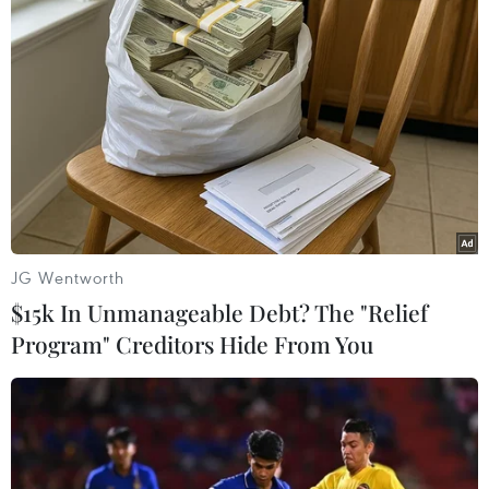
#Du học
#Đại sứ quán Việt Nam tại Bỉ
#Cô gái xấu số
#Du học sinh
#Nữ sinh người Việt
#Giết người
#Tin nóng
#Tin mới
#Tin thời sự
#Thời sự hôm nay
#Thời sự trong ngày
#VietnamPlus
Bỉ
Theo dõi VietnamPlus
JG Wentworth
$15k In Unmanageable Debt? The "Relief
Program" Creditors Hide From You
TIN LIÊN QUAN