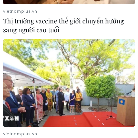
vietnamplus.vn
Thị trường vaccine thế giới chuyển hướng
Tổng hội người Việt Nam tại Bỉ - nơi gắn
sang người cao tuổi
kết tình thân xa xứ
05/06/2017 02:11
Đại hội Tổng hội người Việt tại Bỉ đặc biệt chú trọng mối
liên hệ gắn kết với Ủy ban người Việt Nam tại nước
ngoài và tích cực mở rộng quan hệ với các Hội người
Việt Nam tại các nước châu Âu.
vietnamplus.vn