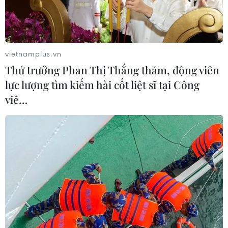
Trung tâm khủng hoảng Bỉ đã thông báo chính thức đến
Đại sứ quán Việt Nam tại Bỉ, khẳng định không có
người Việt bị thương trong các vụ tấn công ở Brussels.
vietnamplus.vn
Thứ trưởng Phan Thị Thắng thăm, động viên
lực lượng tìm kiếm hài cốt liệt sĩ tại Công
viê…
Cộng đồng người Việt tại Nhật Bản thắt