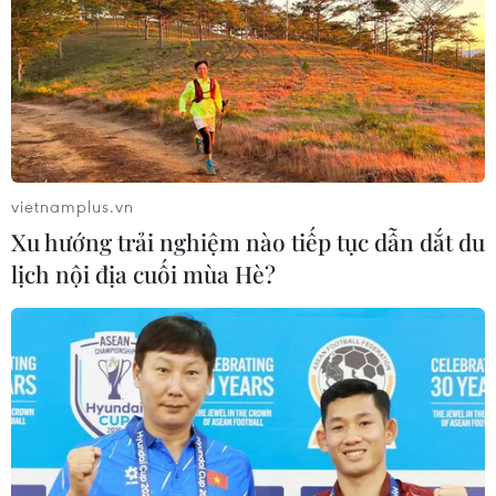
1.500 tỷ đồng/tháng
05/08/2026 04:57
Đình chỉ chức vụ một hiệu trưởng do
liên quan đường dây cá độ bóng đá
05/08/2026 03:25
vietnamplus.vn
Xu hướng trải nghiệm nào tiếp tục dẫn dắt du
lịch nội địa cuối mùa Hè?
Cảnh báo lừa đảo mùa tựu trường:
Cẩn trọng với thủ đoạn giả danh, đặt
cọc
04/08/2026 14:55
Khởi tố vụ buôn bán hàng giả mạo
nhãn hiệu nổi tiếng tại Đắk Lắk