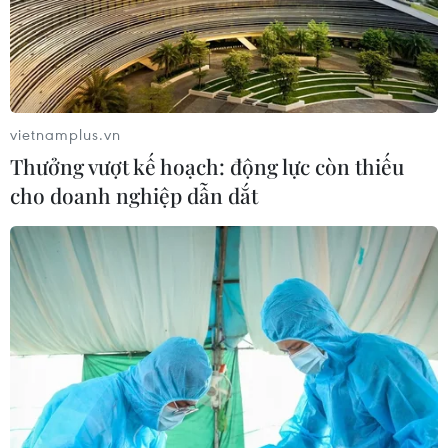
hội Youtube, Facebook đăng tải nhiều nội dung xuyên
tạc, xúc phạm, hạ thấp uy tín bộ máy chính quyền và
lãnh đạo huyện Hương Khê (Hà Tĩnh).
vietnamplus.vn
Thưởng vượt kế hoạch: động lực còn thiếu
cho doanh nghiệp dẫn dắt