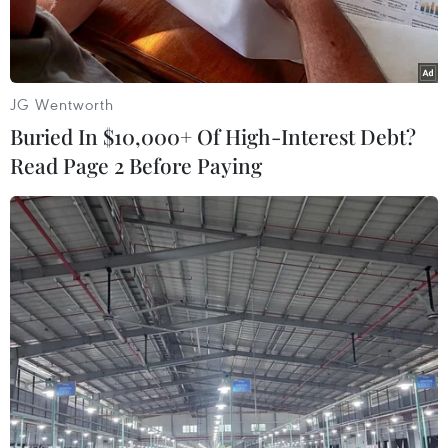
mạng.
JG Wentworth
Buried In $10,000+ Of High-Interest Debt?
Read Page 2 Before Paying
Ông Đ tại cơ quan Công an. (Ảnh: Báo Bình Dương)
Ngày 11/11, Phòng An ninh mạng và Phòng,
Chống tội phạm sử dụng Công nghệ Cao (PA05)
Công an tỉnh Bình Dương ra quyết định xử phạt
vi phạm hành chính đối với ông H.V.Đ (sinh