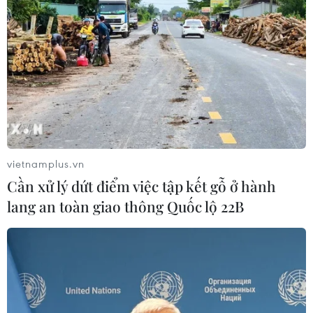
vietnamplus.vn
Trà Vinh: Khởi tố, bắt giam 2 đối tượng lợi
Cần xử lý dứt điểm việc tập kết gỗ ở hành
dụng quyền tự do dân chủ
lang an toàn giao thông Quốc lộ 22B
31/07/2023 07:57
Hai đối tượng thường xuyên sử dụng mạng xã hội để
đăng tải, chia sẻ nhiều bài viết, video và livestream
thông tin sai sự thật, vu khống, xúc phạm uy tín cơ quan,
tổ chức, danh dự, nhân phẩm cá nhân.