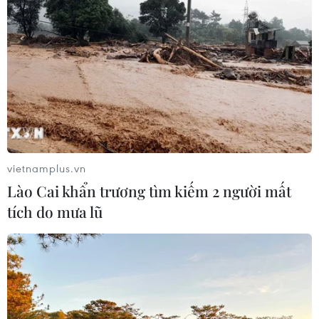
trí vì xâm phạm bản quyền trên
YouTube
05/08/2026 09:22
Tiếp nhận 47 công dân Việt Nam bị
Hoa Kỳ trục xuất về nước
05/08/2026 07:38
vietnamplus.vn
Lào Cai khẩn trương tìm kiếm 2 người mất
Đồng Nai phát hiện 7 cơ sở nuôi lợn
tích do mưa lũ
"vỗ béo" sử dụng chất cấm
05/08/2026 04:59
Triệt phá thành công hệ
thống Lương Sơn TV đánh bạc lên tới