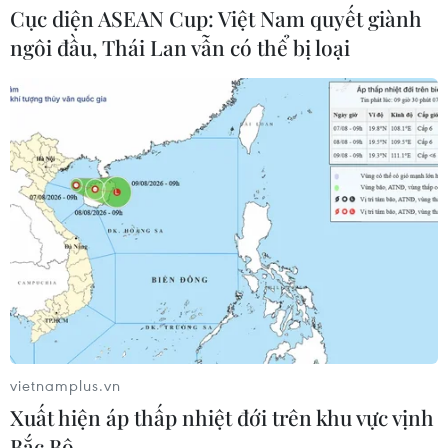
Cục diện ASEAN Cup: Việt Nam quyết giành
ngôi đầu, Thái Lan vẫn có thể bị loại
Cảnh báo thủ đoạn lừa đảo đưa lao
động thời vụ sang Hàn Quốc
06/08/2026 04:11
24 năm tù cho 2 vợ chồng tổ
chức “bay lắc” tại Hà Nội
06/08/2026 03:46
Khởi tố thêm 6 đối tượng vụ lập
khống hồ sơ bảo hiểm y tế ở Đắk Lắk
vietnamplus.vn
05/08/2026 14:55
Xuất hiện áp thấp nhiệt đới trên khu vực vịnh
Bắc Bộ