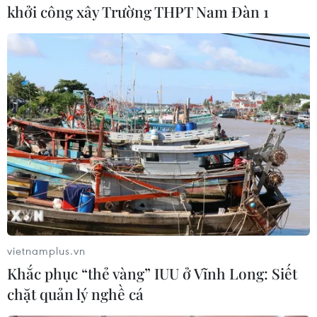
khởi công xây Trường THPT Nam Đàn 1
(TTXVN/Vietnam+)
vietnamplus.vn
#Tội phạm công nghệ
#mạng xã hội
#xử phạt
Khắc phục “thẻ vàng” IUU ở Vĩnh Long: Siết
chặt quản lý nghề cá
#vi phạm hành chính
#xuyên tạc
#bôi nhọ
Bình Dương
Tp. Hồ Chí Minh