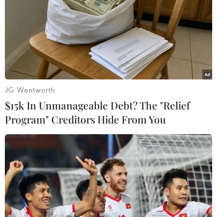
JG Wentworth
$15k In Unmanageable Debt? The "Relief
Program" Creditors Hide From You