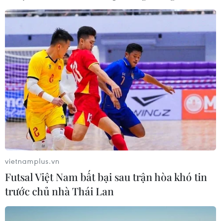
Nam
28/09/2021 14:00
Trong ngày 27/9, có 879.618 liều vaccine phòng COVID-
19 được tiêm, như vậy, tổng số liều vaccine đã được
tiêm tại Việt Nam là 40.095.031 liều, trong đó tiêm 1 mũi
là 31.497.967 liều.
vietnamplus.vn
Futsal Việt Nam bất bại sau trận hòa khó tin
trước chủ nhà Thái Lan