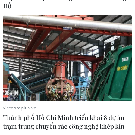
liệu sức khỏe trên VNeID
Hồ
30/07/2026 04:18
Điều tra vụ 84 người nghi ngộ độc
thực phẩm sau ăn bánh mì tại Lâm
Đồng
29/07/2026 12:37
Người dân Thành phố Hồ Chí Minh
được hưởng dịch vụ y tế chất lượng
cao ngay tại cơ sở
29/07/2026 09:24
vietnamplus.vn
Thành phố Hồ Chí Minh triển khai 8 dự án
Xem thêm
trạm trung chuyển rác công nghệ khép kín