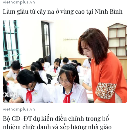
vietnamplus.vn
như hiện nay vì nguy cơ còn tiềm ẩn.
Làm giàu từ cây na ở vùng cao tại Ninh Bình
vietnamplus.vn
Hơn 40 triệu liều vaccine
Bộ GD-ĐT dự kiến điều chỉnh trong bổ
phòng COVID-19 đã được tiêm tại Việt
nhiệm chức danh và xếp lương nhà giáo