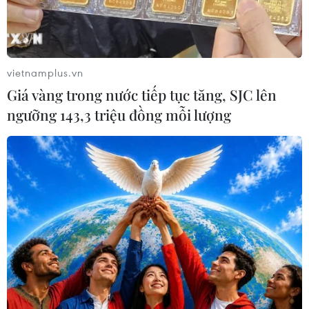
vietnamplus.vn
Giá vàng trong nước tiếp tục tăng, SJC lên
ngưỡng 143,3 triệu đồng mỗi lượng
Sở Y tế TP.HCM phản hồi về thông tin
ngừng tiêm vaccine Pfizer
28/09/2021 13:26
Chánh Văn phòng Sở Y tế TP.HCM Nguyễn Thị Huỳnh
Mai nhấn mạnh đến thời điểm này, Sở không có văn
bản nào yêu cầu thu hồi lô vaccine Pfizer FK0112 hay
tạm ngừng tiêm Pfizer.