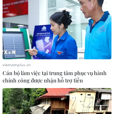
vietnamplus.vn
Cán bộ làm việc tại trung tâm phục vụ hành
chính công được nhận hỗ trợ tiền
#COVID-19
#tiêm vaccine
#y tế
#chống dịch
#giãn cách
Bình Định
Gia Lai