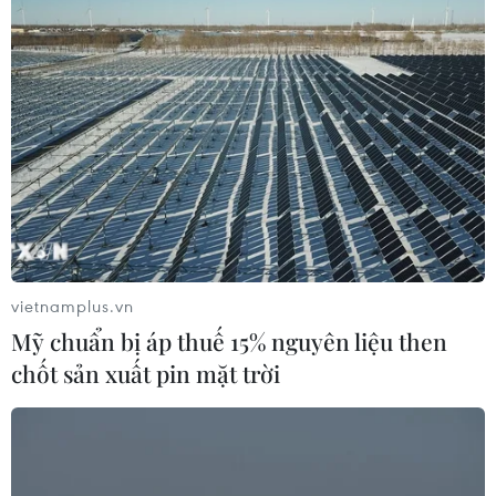
Đà Nẵng chuyển sang trạng thái “bình
thường mới” từ 0 giờ ngày 30/9
28/09/2021 14:05
Phát biểu chỉ đạo chiều 28/9, Bí thư Thành ủy Đà Nẵng
Nguyễn Văn Quảng yêu cầu các địa phương trong thời
điểm này cần tập trung, không được lơ là, chủ quan vì
nguồn lây bệnh COVID-19 vẫn còn.
vietnamplus.vn
Mỹ chuẩn bị áp thuế 15% nguyên liệu then
chốt sản xuất pin mặt trời