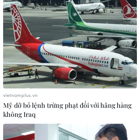
vietnamplus.vn
Mỹ dỡ bỏ lệnh trừng phạt đối với hãng hàng
không Iraq
(TTXVN/Vietnam+)