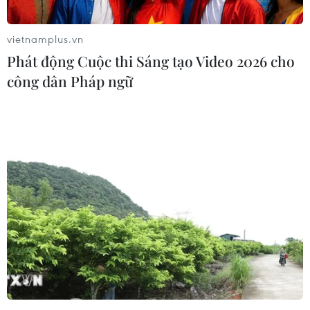
vietnamplus.vn
Phát động Cuộc thi Sáng tạo Video 2026 cho
công dân Pháp ngữ
Nhiều ý kiến đề nghị duy trì kiểm soát đi
lại giữa TP.HCM với các tỉnh
28/09/2021 14:07
Tại cuộc họp về chuẩn bị nới lỏng giãn cách sau 30/9,
các ý kiến đề nghị Thủ tướng cho phép tiếp tục giữ cơ
chế kiểm soát đi lại giữa TP HCM và các tỉnh phía Nam