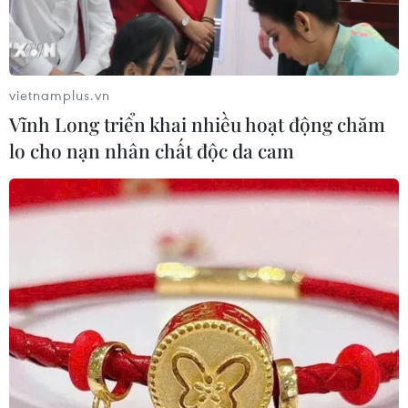
vietnamplus.vn
Vĩnh Long triển khai nhiều hoạt động chăm
lo cho nạn nhân chất độc da cam
Tiêm vaccine ngừa COVID-19 cho người dân phường Trần Phú,
thành phố Quy Nhơn (Bình Định), chiều 28/9/2021. (Ảnh:
Nguyên Linh/TTXVN)
Ngày 28/9, Ban Chỉ đạo phòng, chống dịch
COVID-19 thành phố Quy Nhơn (tỉnh Bình Định)