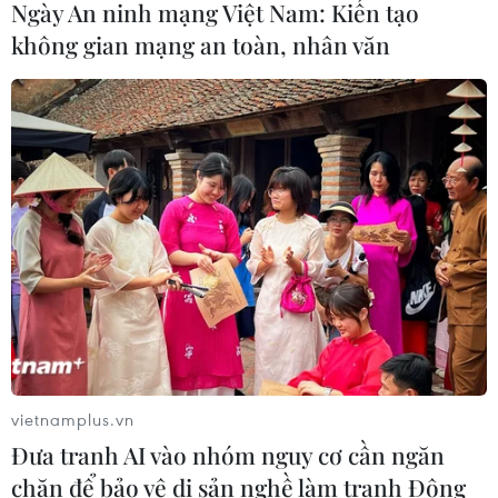
Ngày An ninh mạng Việt Nam: Kiến tạo
thông điệp dinh dưỡng khoa học và
không gian mạng an toàn, nhân văn
hợp lý
30/07/2026 07:17
Đồng Nai: Bé trai 4 tuổi suy đa tạng
sau thời gian dài chỉ uống sữa tươi
30/07/2026 05:45
Hơn 300 doanh nghiệp tham gia
Triển lãm quốc tế chuyên ngành y
dược
30/07/2026 05:02
vietnamplus.vn
Đưa tranh AI vào nhóm nguy cơ cần ngăn
Đồng Tháp tăng tốc chuẩn hóa dữ
chặn để bảo vệ di sản nghề làm tranh Đông