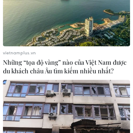
vietnamplus.vn
Những “tọa độ vàng” nào của Việt Nam được
du khách châu Âu tìm kiếm nhiều nhất?