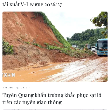
(TTXVN/Vietnam+)
tái xuất V-League 2026/27
vietnamplus.vn
#Cảnh sát môi trường
#Công an tỉnh Bình Phước
Tuyên Quang khẩn trương khắc phục sạt lở
#Da lợn
#Bốc mùi hôi thối
#Tủ đông
Bình Phước
trên các tuyến giao thông
Đồng Nai