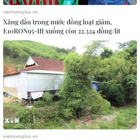
Xem thêm
vietnamplus.vn
Xăng dầu trong nước đồng loạt giảm,
E10RON95-III xuống còn 22.324 đồng/lít
CƠ QUAN CHỦ QUẢN: THÔNG TẤN XÃ VIỆT NAM
Tổng Biên tập: TRẦN TIẾN DUẨN
Phó Tổng Biên tập: NGUYỄN THỊ TÁM, KHÚC THANH
THỦY
Sở hữu trí tuệ
Quy định sử dụng
RSS
Hỗ trợ
Ngôn ngữ
TTXVN
Dịch vụ tin
Quảng cáo
vietnamplus.vn