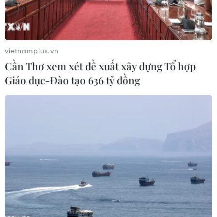
vietnamplus.vn
Cần Thơ xem xét đề xuất xây dựng Tổ hợp
Giáo dục-Đào tạo 636 tỷ đồng
Ảnh minh họa. (Nguồn: TTXVN)
Ngày 20/6, Cảnh sát môi trường, Công an tỉnh
Bình Phước phối hợp với các cơ quan chức năng
liên quan tổ chức tiêu hủy 130kg mỡ, da lợn