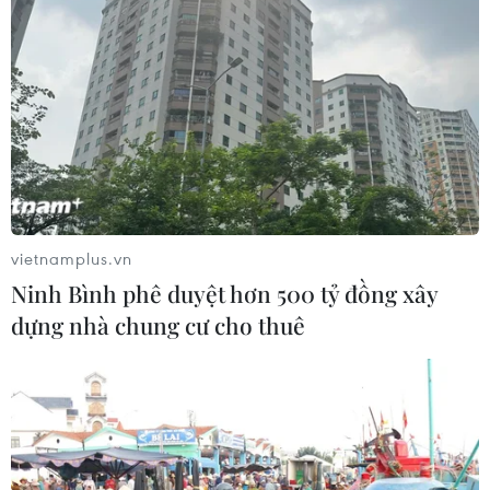
Triệt phá thành công hệ
thống Lương Sơn TV đánh bạc lên tới
1.500 tỷ đồng/tháng
05/08/2026 04:57
Đình chỉ chức vụ một hiệu trưởng do
liên quan đường dây cá độ bóng đá
vietnamplus.vn
05/08/2026 03:25
Ninh Bình phê duyệt hơn 500 tỷ đồng xây
dựng nhà chung cư cho thuê
Cảnh báo lừa đảo mùa tựu trường:
Cẩn trọng với thủ đoạn giả danh, đặt
cọc
04/08/2026 14:55