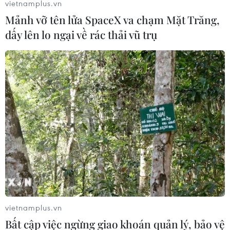
vietnamplus.vn
Mảnh vỡ tên lửa SpaceX va chạm Mặt Trăng,
dấy lên lo ngại về rác thải vũ trụ
Tiến hành vớt và tiêu hủy lợn chết bị vứt ra
sông suối
13/06/2019 10:28
Cơ quan chức năng thành phố Biên Hòa, tỉnh Đồng Nai
tiến hành vớt, tiêu hủy số lợn chết do người dân vứt
xuống suối Chùa, đoạn thuộc khu phố 6, phường Long
Bình, thành phố Biên Hòa.
vietnamplus.vn
Bất cập việc ngừng giao khoán quản lý, bảo vệ