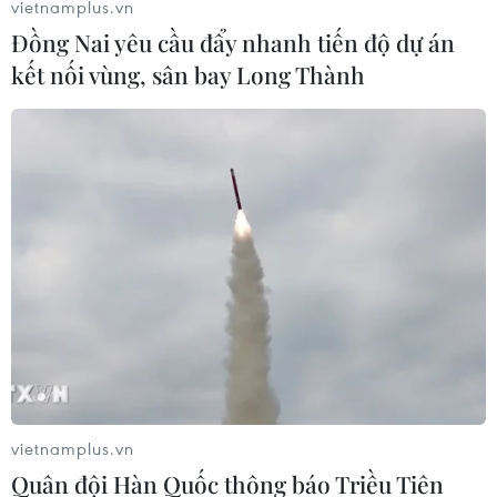
vietnamplus.vn
Đồng Nai yêu cầu đẩy nhanh tiến độ dự án
kết nối vùng, sân bay Long Thành
Cả nước có 6.975 người chết vì tai nạn giao
thông trong 11 tháng
25/11/2019 10:19
Tthống kê của Ủy ban An toàn giao thông Quốc gia cho
thấy, tai nạn giao thông tiếp tục giảm sâu cả ba tiêu chí
về số vụ, số người chết và số người bị thương.
vietnamplus.vn
Quân đội Hàn Quốc thông báo Triều Tiên