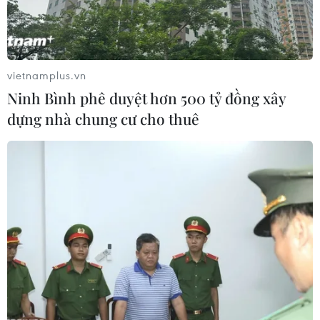
Nguyên nhân ban đầu của vụ tai nạn giao thông
nghiêm trọng làm 13 người thương vong tại Quảng Ngãi
được xác định là do lái xe ôtô 16 chỗ đã đi lấn vào
phần đường bên trái.
vietnamplus.vn
Ninh Bình phê duyệt hơn 500 tỷ đồng xây
dựng nhà chung cư cho thuê