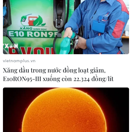
vietnamplus.vn
Xăng dầu trong nước đồng loạt giảm,
Sương mù dày đặc, xe tải vượt ẩu
E10RON95-III xuống còn 22.324 đồng/lít
đâm thẳng vào người đi xe máy
24/11/2019 04:37
Trong điều kiện tầm nhìn bị hạn chế do sương mù dày
đặc, một chiếc xe tải tìm cách vượt qua xe đằng trước
và sau đó đâm trực diện vào một xe máy đang lưu
thông ở làn đường ngược lại.