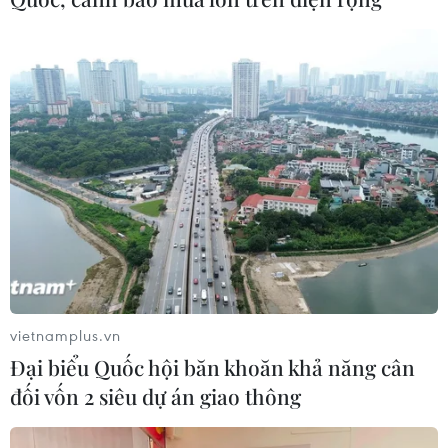
mưa bão
06/08/2026 04:34
Đồng Nai cảnh báo người dân không
ném vật thể vào phương tiện trên cao
tốc
06/08/2026 04:24
Tăng tốc giải phóng mặt bằng mở
rộng cao tốc Cam Lộ-La Sơn qua
thành phố Huế
vietnamplus.vn
06/08/2026 03:01
Đại biểu Quốc hội băn khoăn khả năng cân
đối vốn 2 siêu dự án giao thông
Dự án cao tốc Châu Đốc-Cần Thơ-
Sóc Trăng thiếu nguồn vật liệu thi