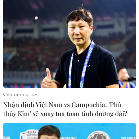
Theo dõi VietnamPlus
TIN LIÊN QUAN
vietnamplus.vn
Nhận định Việt Nam vs Campuchia: 'Phù
thủy Kim' sẽ xoay tua toan tính đường dài?