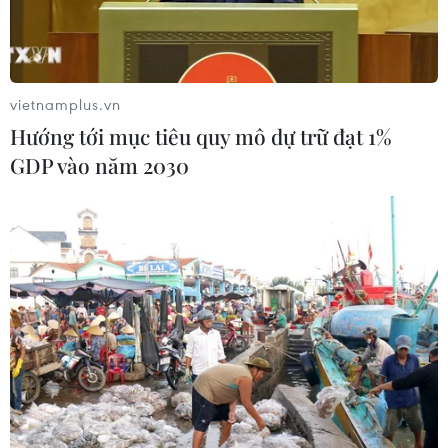
vietnamplus.vn
Hướng tới mục tiêu quy mô dự trữ đạt 1%
GDP vào năm 2030
Hiện trường vụ tai nạn. (Ảnh: Đậu Tất Thành/TTXVN)
Rạng sáng 27/11, một vụ tai nạn giao thông
nghiêm trọng xảy ra trên Quốc lộ 14 (đoạn qua
thôn Phú Quý, xã Phú Sơn, huyện Bù Đăng, tỉnh
Bình Phước) khiến 1 người tử vong và 3 người
bị thương.