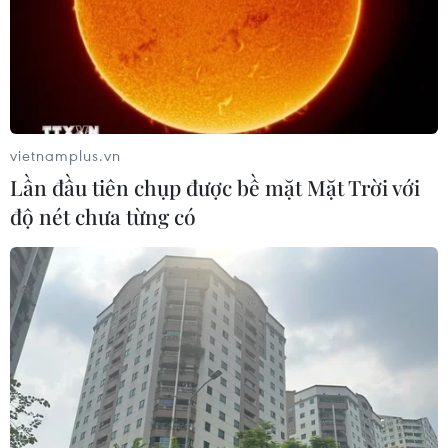
vietnamplus.vn
Lần đầu tiên chụp được bề mặt Mặt Trời với
độ nét chưa từng có
Vụ tai nạn tại Quảng Ngãi: Nguyên nhân
do xe ôtô khách chạy lấn làn
24/11/2019 22:58