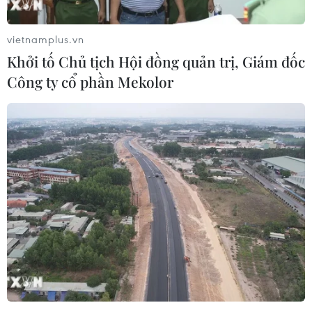
Hai nữ sinh đi xe máy tử vong sau khi va
chạm với xe khách
vietnamplus.vn
25/11/2019 09:54
Khởi tố Chủ tịch Hội đồng quản trị, Giám đốc
Hai nữ sinh cùng sinh năm 2004 chở nhau bằng xe
Công ty cổ phần Mekolor
máy đi trên Quốc lộ 37 thuộc địa phận Hải Dương, đã
va chạm với xe ôtô khách đi ngược chiều khiến hai em
thiệt mạng thương tâm.