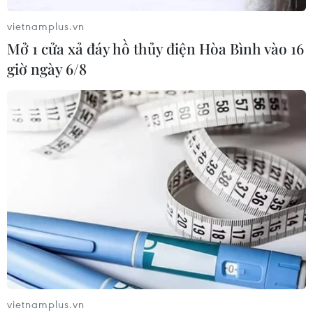
Xem thêm
vietnamplus.vn
Mở 1 cửa xả đáy hồ thủy điện Hòa Bình vào 16
giờ ngày 6/8
CƠ QUAN CHỦ QUẢN: THÔNG TẤN XÃ VIỆT NAM
Tổng Biên tập: TRẦN TIẾN DUẨN
Phó Tổng Biên tập: NGUYỄN THỊ TÁM, KHÚC THANH
THỦY
Sở hữu trí tuệ
Quy định sử dụng
RSS
Hỗ trợ
Ngôn ngữ
TTXVN
vietnamplus.vn