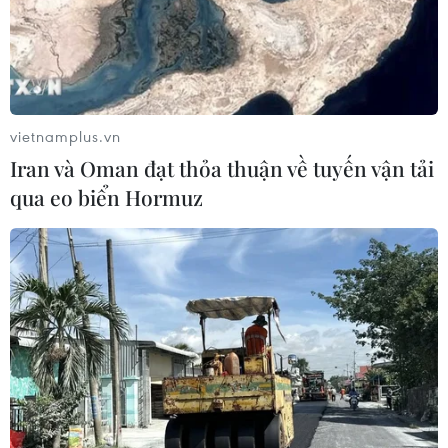
Lâm Đồng: Bám sát tiến độ để sân
bay Liên Khương mở cửa đúng hạn
19/8
vietnamplus.vn
05/08/2026 02:19
Iran và Oman đạt thỏa thuận về tuyến vận tải
qua eo biển Hormuz
Sẽ nghiên cứu tìm nguồn vốn đầu tư
cao tốc Hà Tiên-Rạch Giá-Bạc Liêu
05/08/2026 01:43
Huế huy động nguồn lực đầu tư hạ
tầng kết nối trục Đông-Tây
04/08/2026 23:00