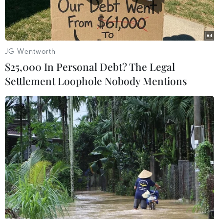
tháng.
JG Wentworth
$25,000 In Personal Debt? The Legal
Settlement Loophole Nobody Mentions
Nhân viên EVN kiểm tra các thiết bị điện. (Ảnh: PV/Vietnam+)
Tại buổi họp báo do Bộ Công Thương tổ chức
chiều 29/3, tại Hà Nội, đại diện Cục Điều tiết
Điện lực đã có thông tin về các giải pháp cung