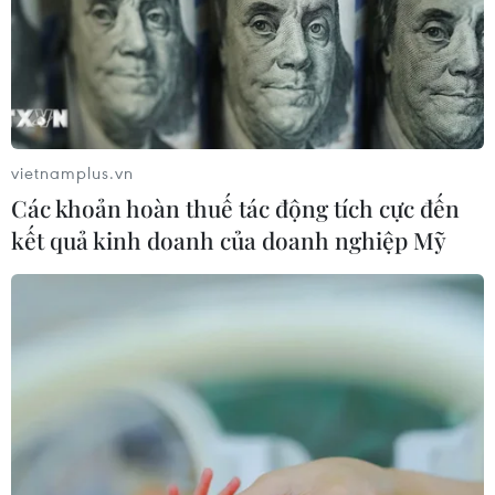
vietnamplus.vn
Các khoản hoàn thuế tác động tích cực đến
kết quả kinh doanh của doanh nghiệp Mỹ
Bộ Công Thương phê duyệt Kế hoạch cung
ứng điện cao điểm mùa khô năm 2024
03/01/2024 07:08
Bộ Công Thương yêu cầu Tập đoàn Điện lực Việt Nam
(EVN) có trách nhiệm công bố Kế hoạch cung ứng điện
các tháng cao điểm mùa khô trong năm 2024 bao gồm
kế hoạch huy động sản lượng điện từng tháng.