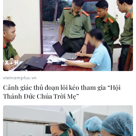
Chỉ thị về đảm bảo cung ứng điện, cung
cấp than, khí cho sản xuất điện
14/02/2024 13:54
Bảo đảm cung ứng điện, giữ vững an ninh năng lượng
quốc gia là nền tảng, tiền đề quan trọng cho phát triển
kinh tế-xã hội, quyết định thành công của quá trình công
nghiệp hóa-hiện đại hóa đất nước.
vietnamplus.vn
Cảnh giác thủ đoạn lôi kéo tham gia “Hội
Thánh Đức Chúa Trời Mẹ”