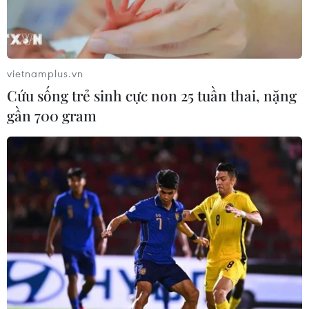
vietnamplus.vn
Cứu sống trẻ sinh cực non 25 tuần thai, nặng
gần 700 gram