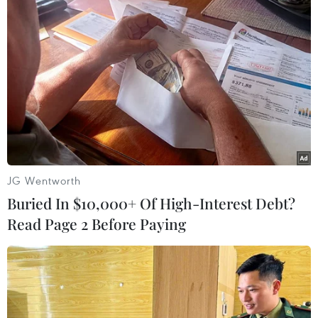
các đoàn, làm việc với các đơn vị phát điện,
truyền tải, phân phối qua đó rà soát phương án
chuẩn bị cung ứng điện mùa khô năm nay.
“Ngày 28/3, Bộ trưởng Công Thương đã ban
hành Chỉ thị 05 về đảm bảo cung cấp điện các
tháng cao điểm mùa khô năm 2024 để chỉ đạo
các đơn vị điện lực trong lĩnh vực này,” ông
Hữu nói.
JG Wentworth
Theo Thứ trưởng Nguyễn Sinh Nhật Tân, việc
Buried In $10,000+ Of High-Interest Debt?
xảy ra sự cố như năm ngoái là đáng tiếc, do vậy
Read Page 2 Before Paying
Thủ tướng và Chính phủ đã có nhiều chỉ đạo để
khắc phục tình trạng này.
Ông Tân cho hay Thủ tướng đã giao Bộ Công
Thương phải trực tiếp giám sát, tham gia vào