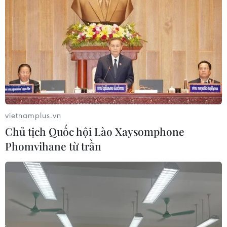
TIN CÙNG CHUYÊN MỤC
vietnamplus.vn
Chủ tịch Quốc hội Lào Xaysomphone
Trung Quốc công bố kế hoạch phát
Phomvihane từ trần
triển ngành hàng không dân dụng
09/08/2026 05:12
Giá gạo Việt Nam đi ngược xu hướng
với các nước xuất khẩu lớn