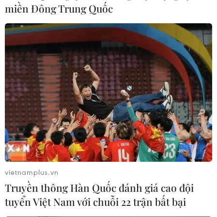
miền Đông Trung Quốc
#cung ứng điện
#điện mùa khô
#evn
TP. Hà Nội
Tp. Hồ Chí Minh
vietnamplus.vn
Truyền thông Hàn Quốc đánh giá cao đội
tuyển Việt Nam với chuỗi 22 trận bất bại
Theo dõi VietnamPlus