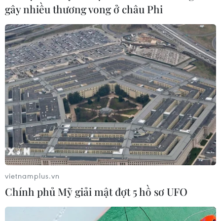
gây nhiều thương vong ở châu Phi
vietnamplus.vn
Chính phủ Mỹ giải mật đợt 5 hồ sơ UFO