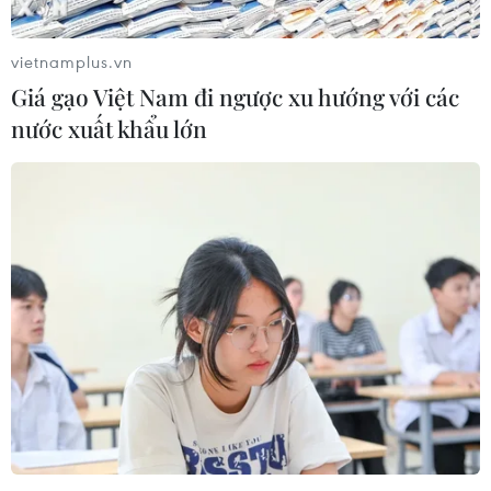
vietnamplus.vn
Giá gạo Việt Nam đi ngược xu hướng với các
nước xuất khẩu lớn
Nhân viên EVN tuyên truyền các giải pháp tiết kiệm điện. (Ảnh:
PV/Vietnam+)
Ông Hữu khẳng định, việc này cũng phù hợp
với quan điểm chỉ đạo tại Nghị quyết số 55 của
Bộ Chính trị về định hướng phát triển năng
lượng Quốc gia… Tuy nhiên, theo ông, tại Quyết
định 05, Bộ Công Thương vẫn giữ vai trò trong
điều hành giá điện, phối hợp cùng với Bộ Tài
chính và các đơn vị liên quan, đảm bảo phù hợp
với định hướng của Chính phủ về điều hành thị