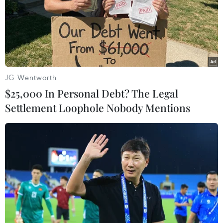
lưu trú đối với hành khách về từ vùng dịch
(được công bố tại trang thông tin điện tử Bộ Y
tế).
Các cảng hàng không, sân bay xây dựng phương
án, kế hoạch đón, trả hành khách ra vào cảng
JG Wentworth
hàng không bảo đảm an toàn hàng không, an
$25,000 In Personal Debt? The Legal
ninh hàng không và các quy định về phòng,
Settlement Loophole Nobody Mentions
chống dịch COVID-19; tổ chức điểm xét nghiệm
SARS-CoV-2 kháng nguyên nhanh; bố trí phòng
hoặc khu vực cách ly tạm thời đảm bảo thông
thoáng; bố trí khu vực bán vé, phòng chờ, nơi
hành khách lên, xuống phương tiện bảo đảm
giãn cách và các yêu cầu về phòng, chống dịch
COVID-19 của Bộ Y tế…