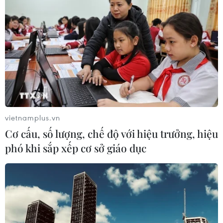
Dự án mở rộng đường Nguyễn Tuân
tăng kết nối khu vực phía Tây Nam
Hà Nội
06/08/2026 08:19
Đắk Lắk: Điều tra, khắc phục sự cố
nhiều phương tiện thủng lốp trên
vietnamplus.vn
cao tốc
Cơ cấu, số lượng, chế độ với hiệu trưởng, hiệu
06/08/2026 07:14
phó khi sắp xếp cơ sở giáo dục
Đại biểu Quốc hội băn khoăn khả
năng cân đối vốn 2 siêu dự án giao
thông
06/08/2026 07:00