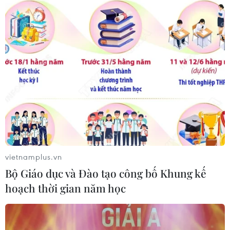
TIN LIÊN QUAN
vietnamplus.vn
Bộ Giáo dục và Đào tạo công bố Khung kế
Các hãng hàng không đồng loạt mở nhiều
hoạch thời gian năm học
đường bay nội địa sau nới lỏng
07/10/2021 02:19
Các doanh nghiệp đã xây dựng phương án phục hồi