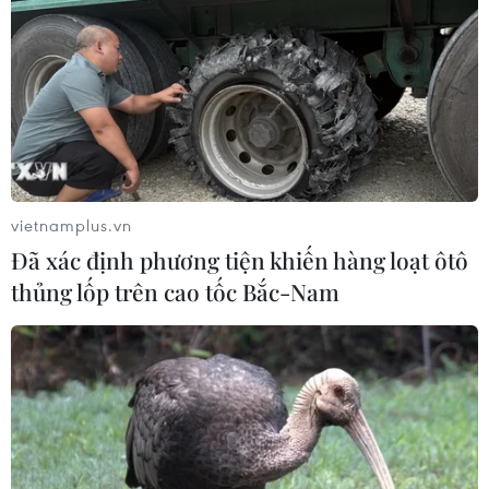
TP.HCM-Hà Nội từ ngày 10/10
07/10/2021 07:09
Bộ Giao thông Vận tải đề xuất với thành phố Hà Nội hai
phương án triển khai chuyến bay nội địa thường lệ giữa
Hà Nội và Thành phố Hồ Chí Minh kể từ ngày 10/10.
vietnamplus.vn
Đã xác định phương tiện khiến hàng loạt ôtô
thủng lốp trên cao tốc Bắc-Nam