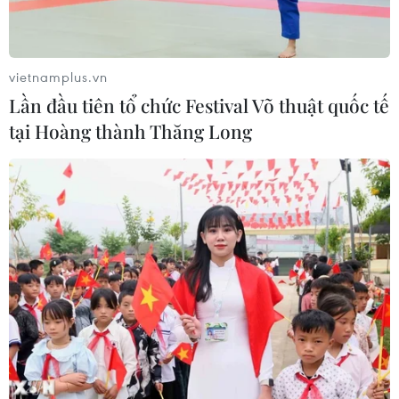
vietnamplus.vn
Lần đầu tiên tổ chức Festival Võ thuật quốc tế
tại Hoàng thành Thăng Long
Phó Thủ tướng Lê Văn Thành: Thí điểm
khôi phục đường bay từ 10-20/10
08/10/2021 13:13
Phó Thủ tướng yêu cầu Bộ Giao thông vận tải khẩn
trương hoàn thiện đề án, sớm ban hành để làm cơ sở
thực hiện thí điểm từ ngày 10-20/10; sau đó sẽ tổng kết
rút kinh nghiệm, có điều chỉnh kịp thời.