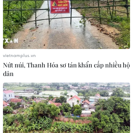
vietnamplus.vn
Nứt núi, Thanh Hóa sơ tán khẩn cấp nhiều hộ
TIN CÙNG CHUYÊN MỤC
dân
Cảnh sát giao thông triển khai chiến
dịch nâng cao kỹ năng lái xe môtô, xe
gắn máy
07/08/2026 14:37
Tháng 12/2026 hoàn thành mở rộng