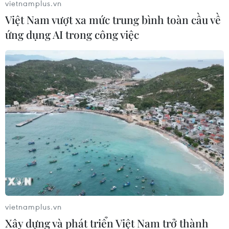
vietnamplus.vn
Nghệ An, Đắk Nông, Quảng Ngãi, Hà Tĩnh, Gia
Việt Nam vượt xa mức trung bình toàn cầu về
Lai, Kon Tum, Đà Nẵng, Thừa Thiên Huế, Quảng
ứng dụng AI trong công việc
Nam.
(Vietnam+)
vietnamplus.vn
Xây dựng và phát triển Việt Nam trở thành