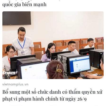
quốc gia biển mạnh
#Dịch covid-19
#mở lại đường bay nội địa
#thí điểm mở đường bay nội địa
#xét nghiệm SARS-CoV-2
#tiêm đủ liều vaccine phòng COVID-19
An Giang
TP. Đà Nẵng
TP. Hà Nội
TP. Hải Phòng
Kiên Giang
Tp. Hồ Chí Minh
Thanh Hóa
Theo dõi VietnamPlus
vietnamplus.vn
Bổ sung một số chức danh có thẩm quyền xử
phạt vi phạm hành chính từ ngày 26/9