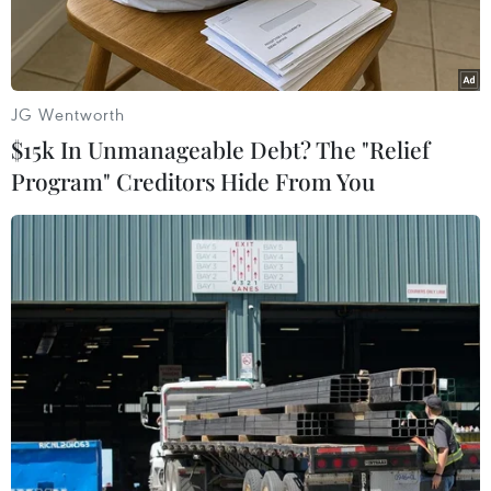
JG Wentworth
$15k In Unmanageable Debt? The "Relief
Program" Creditors Hide From You
Một số đường bay nội địa sẽ được khai thác từ ngày 10/10 tới.
(Ảnh: CTV/Vietnam+)
Tối muộn ngày 8/10, Bộ Giao thông Vận tải ban
hành quyết định số 1776 /QĐ-BGTVT quy định
tạm thời về triển khai các đường bay nội địa
chở khách thường lệ đảm bảo thích ứng an
toàn, linh hoạt, kiểm soát hiệu quả dịch COVID-
19.
Văn bản do Thứ trưởng Bộ Giao thông Vận tải Lê