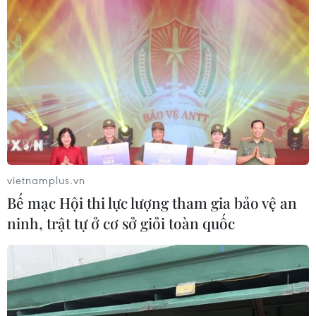
mạng bay nội địa và sẽ chính thức mở bán vé ngay khi
nhà chức trách cho phép khôi phục hoạt động vận tải
hành khách bằng đường hàng không.
vietnamplus.vn
Bế mạc Hội thi lực lượng tham gia bảo vệ an
ninh, trật tự ở cơ sở giỏi toàn quốc
Bộ GTVT đề xuất nối lại đường bay giữa