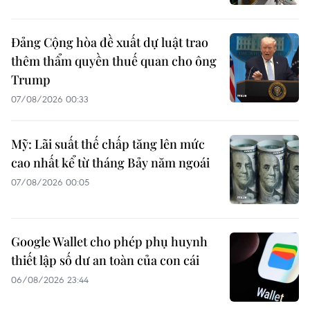
Đảng Cộng hòa đề xuất dự luật trao
thêm thẩm quyền thuế quan cho ông
Trump
07/08/2026 00:33
Mỹ: Lãi suất thế chấp tăng lên mức
cao nhất kể từ tháng Bảy năm ngoái
07/08/2026 00:05
Google Wallet cho phép phụ huynh
thiết lập số dư an toàn của con cái
06/08/2026 23:44