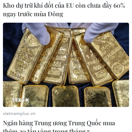
Kho dự trữ khí đốt của EU còn chưa đầy 60%
ngay trước mùa Đông
Thiết bị lọc giúp kiểm soát nguồn nước
chính thức "lên kệ"
vietnamplus.vn
10/01/2016 09:00
Ngân hàng Trung ương Trung Quốc mua
Thiết bị lọc nước mới của Karofi được thiết kế với tính
thêm 20 tấn vàng trong tháng 7