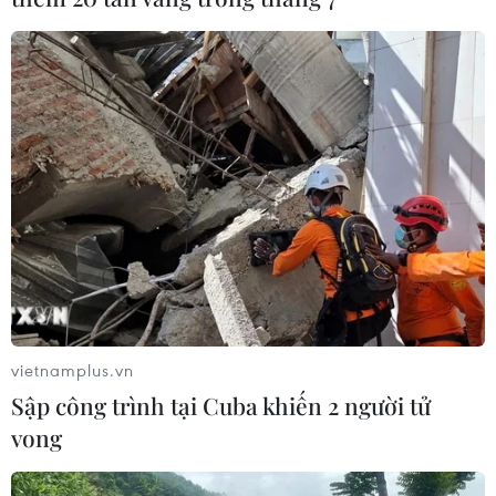
năng hiển thị rõ ràng tổng chất rắn hòa tan trong nước,
giúp người dùng kiểm soát chất lượng nước trong mỗi
lần sử dụng.
vietnamplus.vn
Sập công trình tại Cuba khiến 2 người tử
vong
JICA giúp Hà Nội xử lý nước ngầm không