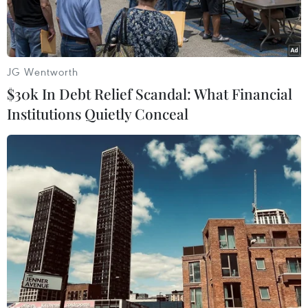
JG Wentworth
$30k In Debt Relief Scandal: What Financial
Institutions Quietly Conceal
Ảnh minh họa. (Nguồn: NRDC)
Asen được Cơ quan nghiên cứu ung thư quốc tế
(IARC) và Liên minh châu Âu (EU) công nhận là
các chất gây ung thư nhóm 1.
Trong tự nhiên, Asen là thành phần của lớp
trầm tích vỏ trái đất nên nó thường có mặt trong