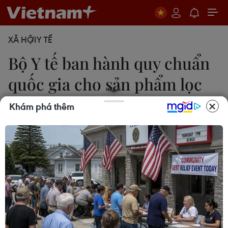
XÃ HỘI
Y TẾ
Bộ Y tế ban hành quy chuẩn
quốc gia cho sản phẩm lọc
nước
Khám phá thêm
PV
09/12/2016 09:52
Trước tình trạng "loạn" thị trường máy lọc nước loại
bỏ Asen hiện nay, Bộ Y tế đã xây dựng và áp dụng
quy chuẩn quốc gia cho các sản phẩm máy lọc
nước trên thị trường Việt Nam.