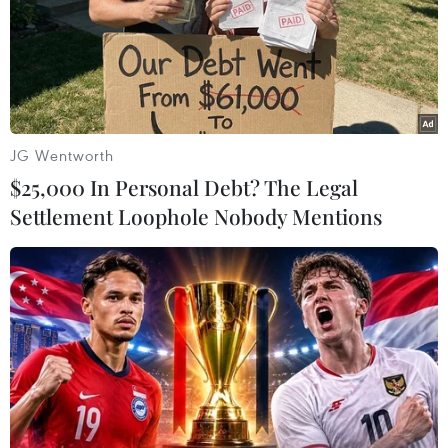
(Vietnam+)
JG Wentworth
$25,000 In Personal Debt? The Legal
Settlement Loophole Nobody Mentions
#Máy lọc nước
#Nước nhiễm Asen
#Thạch tín
#Bộ Y tế
#Viện Sức khỏe Nghề nghiệp và Môi trường