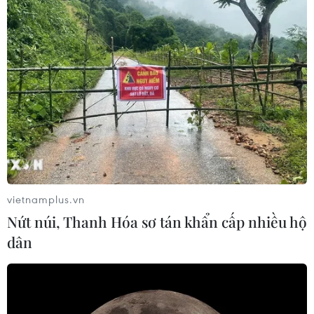
sử dụng hóa chất
04/02/2016 09:09
Dự án xử lý nước ngầm không sử dụng hóa chất
Kemiresu được tiến hành tại Nhà máy nước Tương Mai,
góp phần cung cấp cho người dân Hà Nội nguồn nước
sạch có thể uống trực tiếp tại vòi.
vietnamplus.vn
Nứt núi, Thanh Hóa sơ tán khẩn cấp nhiều hộ
dân