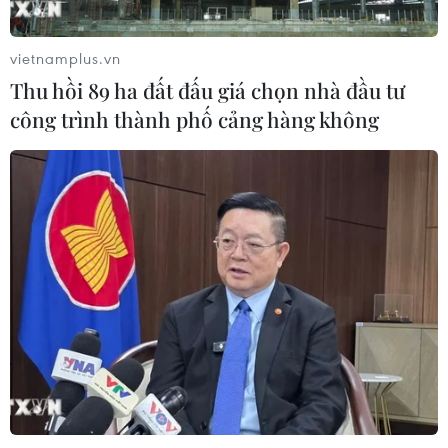
03/08/2026 11:31
vietnamplus.vn
Bệnh viện hạng đặc biệt cơ sở Ninh
Thu hồi 89 ha đất đấu giá chọn nhà đầu tư
Bình khẳng định "cánh tay nối dài"
công trình thành phố cảng hàng không
hiệu quả
03/08/2026 07:15
Bộ Y tế: Đề xuất quỹ Bảo hiểm y tế
thanh toán chi phí khám chữa bệnh y
học gia đình
03/08/2026 07:04
Siết giám định, kiểm soát chặt chi
phí khám chữa bệnh bảo hiểm y tế
02/08/2026 10:10