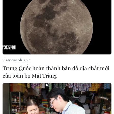
Hoàn thành đưa 75 triệu lít nước sạch tới
các “làng ung thư”
18/09/2016 08:49
Trong vòng 1 năm, 75 triệu lít nước tinh khiết đã được
cung cấp tới các ngôi làng ung thư có nguồn nước bị ô
vietnamplus.vn
nhiễm nặng nề, đặc biệt là khu vực phía Bắc.
Trung Quốc hoàn thành bản đồ địa chất mới
của toàn bộ Mặt Trăng