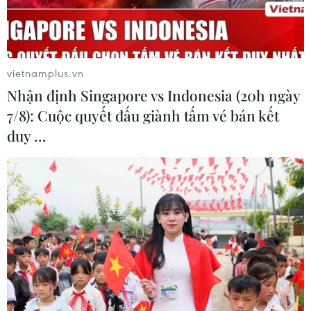
#Máy lọc nước RO
#Karofi
vietnamplus.vn
Theo dõi VietnamPlus
Nhận định Singapore vs Indonesia (20h ngày
7/8): Cuộc quyết đấu giành tấm vé bán kết
duy …
TIN LIÊN QUAN