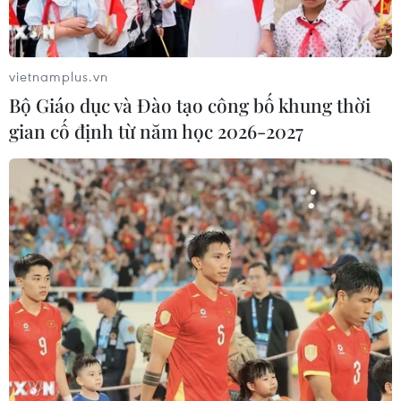
vietnamplus.vn
Bộ Giáo dục và Đào tạo công bố khung thời
gian cố định từ năm học 2026-2027
Yêu cầu thu hồi quảng cáo “quá đà” máy
lọc nước RO Kangaroo
30/10/2015 13:21
Sở Y tế yêu cầu Công ty cổ phần tập đoàn điện lạnh
điện máy Việt-Úc thu hồi toàn bộ những quảng cáo về
sản phẩm máy lọc nước RO Kangaroo khả năng ngăn
ngừa bệnh mỡ máu.