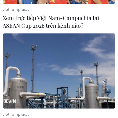
vietnamplus.vn
Xem trực tiếp Việt Nam-Campuchia tại
ASEAN Cup 2026 trên kênh nào?
Tập đoàn A.O.Smith đẩy mạnh cung ứng
máy lọc nước ở phía Nam
07/12/2015 08:49
Tập đoàn A. O. Smith, Mỹ sẽ đẩy mạnh cung ứng sản
phẩm máy lọc nước tại thị trường phía Nam phục vụ
nhu cầu của người tiêu dùng.
vietnamplus.vn