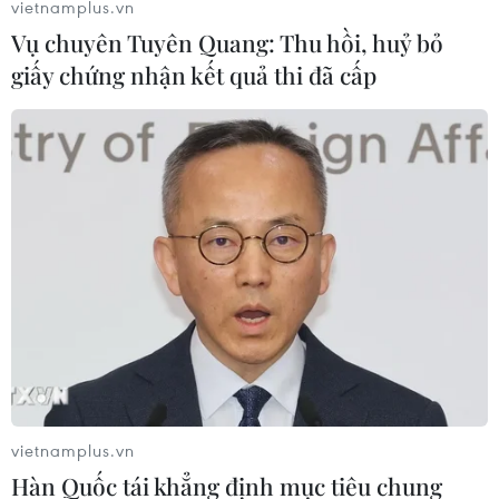
vietnamplus.vn
Vụ chuyên Tuyên Quang: Thu hồi, huỷ bỏ
giấy chứng nhận kết quả thi đã cấp
Ai sẽ 'cứu' các thể chế toàn cầu trước cuộc
khủng hoảng COVID-19?
vietnamplus.vn
Hàn Quốc tái khẳng định mục tiêu chung
26/04/2020 07:38