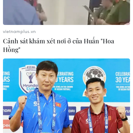
vietnamplus.vn
Cảnh sát khám xét nơi ở của Huấn "Hoa
Hồng"
Nhóm G7 thống nhất lập trường về WHO
và mở cửa trở lại nền kinh tế
16/04/2020 23:45
Nhóm G7 đã nhất trí phối hợp để tái mở cửa nền kinh tế
của các nước thành viên sau đại dịch và đảm bảo "các
chuỗi cung ứng đáng tin cậy" trong tương lai.