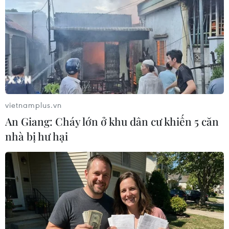
Theo dõi VietnamPlus
vietnamplus.vn
An Giang: Cháy lớn ở khu dân cư khiến 5 căn
TIN LIÊN QUAN
nhà bị hư hại