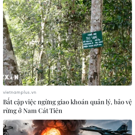
sau khi điều trị khỏi COVID-19
22/04/2020 04:26
Trong cuộc điện đàm, hai nhà lãnh đạo đã thảo luận
các biện pháp phối hợp trên quy mô toàn cầu nhằm đối
phó với đại dịch COVID-19, trong đó nhấn mạnh đến
việc mở cửa lại nền kinh tế các nước.
vietnamplus.vn
Bất cập việc ngừng giao khoán quản lý, bảo vệ
rừng ở Nam Cát Tiên