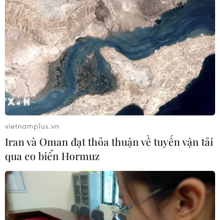
Giá dầu tăng khi nhà đầu tư thận
trọng trước tình hình Trung Đông
06/08/2026 09:03
Giá vàng tăng phiên thứ tư liên tiếp,
chạm mức cao nhất trong 7 tuần
06/08/2026 08:36
vietnamplus.vn
Iran và Oman đạt thỏa thuận về tuyến vận tải
Ninh Bình phê duyệt hơn 500 tỷ
qua eo biển Hormuz
đồng xây dựng nhà chung cư cho
thuê
06/08/2026 08:09