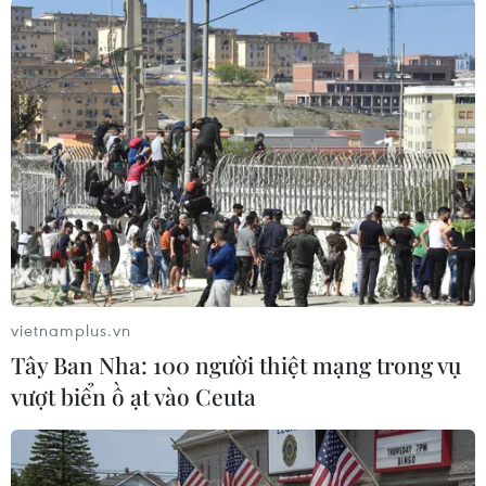
vietnamplus.vn
Tây Ban Nha: 100 người thiệt mạng trong vụ
vượt biển ồ ạt vào Ceuta
(TTXVN/Vietnam+)