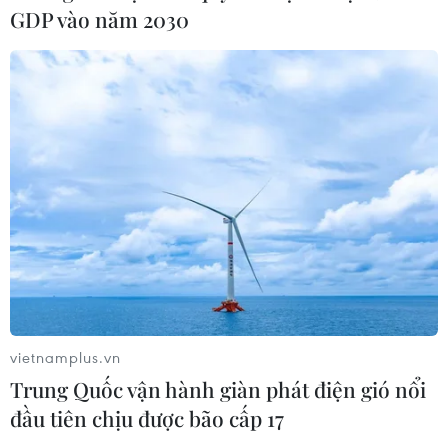
GDP vào năm 2030
Techcom Life và cách tiếp cận mới
cho bài toán bảo vệ sức khỏe của
người Việt
06/08/2026 03:40
Kim ngạch xuất khẩu vượt mốc 100
tỷ USD, Hàn Quốc lập kỷ lục thặng
dư vãng lai
06/08/2026 03:34
Xem thêm
vietnamplus.vn
Trung Quốc vận hành giàn phát điện gió nổi
đầu tiên chịu được bão cấp 17